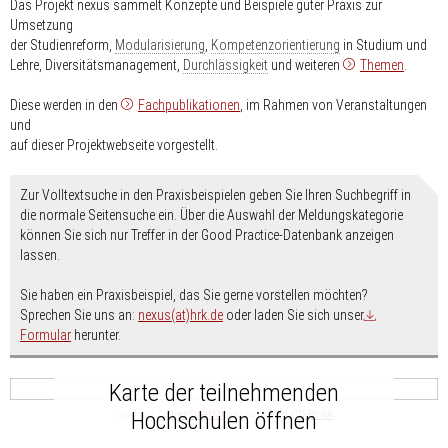
Das Projekt nexus sammelt Konzepte und Beispiele guter Praxis zur
Umsetzung
der Studienreform,
Modularisierung
,
Kompetenzorientierung
in Studium und
Lehre, Diversitätsmanagement,
Durchlässigkeit
und weiteren
Themen
.
Diese werden in den
Fachpublikationen
, im Rahmen von Veranstaltungen
und
auf dieser Projektwebseite vorgestellt.
Zur Volltextsuche in den Praxisbeispielen geben Sie Ihren Suchbegriff in
die normale Seitensuche ein. Über die Auswahl der Meldungskategorie
können Sie sich nur Treffer in der Good Practice-Datenbank anzeigen
lassen.
Sie haben ein Praxisbeispiel, das Sie gerne vorstellen möchten?
Sprechen Sie uns an:
nexus(at)hrk.de
oder laden Sie sich unser
Formular
herunter.
Karte der teilnehmenden
Hochschulen öffnen
Geodaten ©
OpenStreetMap
-Mitwirkende,
CC-BY-SA