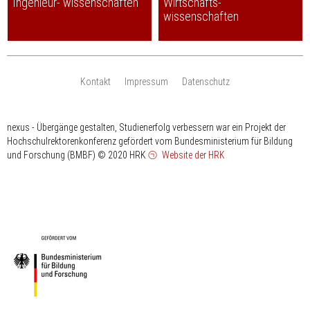
Ingenieur- wissenschaften
Wirtschafts-
wissenschaften
Kontakt
Impressum
Datenschutz
nexus - Übergänge gestalten, Studienerfolg verbessern war ein Projekt der
Hochschulrektorenkonferenz gefördert vom Bundesministerium für Bildung
und Forschung (BMBF)
© 2020 HRK
Website der HRK
HRK
gefördert
vom
Bundesministerium
für
Bildung