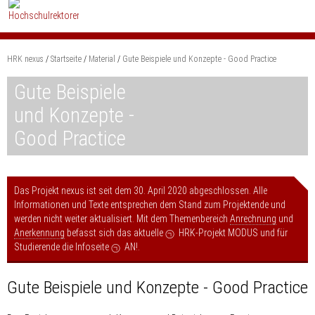
Zum
Content
springen
HRK nexus
Startseite
Material
Gute Beispiele und Konzepte - Good Practice
Suchbegriff
Gute Beispiele
und Konzepte -
Good Practice
Das Projekt nexus ist seit dem 30. April 2020 abgeschlossen. Alle
Informationen und Texte entsprechen dem Stand zum Projektende und
werden nicht weiter aktualisiert. Mit dem Themenbereich
Anrechnung
und
Anerkennung
befasst sich das aktuelle
HRK-Projekt MODUS
und für
Studierende die Infoseite
AN!
.
Gute Beispiele und Konzepte - Good Practice