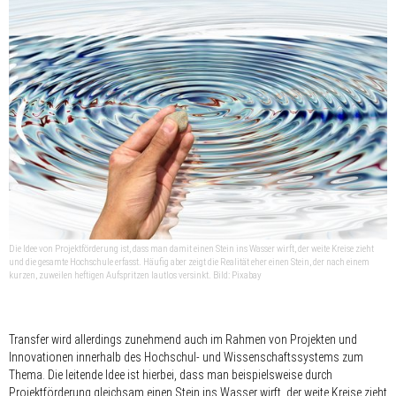
Die Idee von Projektförderung ist, dass man damit einen Stein ins Wasser wirft, der weite Kreise zieht
und die gesamte Hochschule erfasst. Häufig aber zeigt die Realität eher einen Stein, der nach einem
kurzen, zuweilen heftigen Aufspritzen lautlos versinkt. Bild: Pixabay
Transfer wird allerdings zunehmend auch im Rahmen von Projekten und
Innovationen innerhalb des Hochschul- und Wissenschaftssystems zum
Thema. Die leitende Idee ist hierbei, dass man beispielsweise durch
Projektförderung gleichsam einen Stein ins Wasser wirft, der weite Kreise zieht