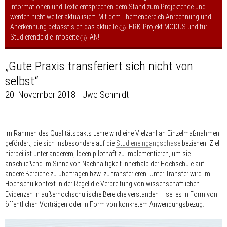
Informationen und Texte entsprechen dem Stand zum Projektende und
werden nicht weiter aktualisiert. Mit dem Themenbereich
Anrechnung
und
Anerkennung
befasst sich das aktuelle
HRK-Projekt MODUS
und für
Studierende die Infoseite
AN!
.
„Gute Praxis transferiert sich nicht von
selbst“
20. November 2018 - Uwe Schmidt
Im Rahmen des Qualitätspakts Lehre wird eine Vielzahl an Einzelmaßnahmen
gefördert, die sich insbesondere auf die
Studieneingangsphase
beziehen. Ziel
hierbei ist unter anderem, Ideen pilothaft zu implementieren, um sie
anschließend im Sinne von Nachhaltigkeit innerhalb der Hochschule auf
andere Bereiche zu übertragen bzw. zu transferieren. Unter Transfer wird im
Hochschulkontext in der Regel die Verbreitung von wissenschaftlichen
Evidenzen in außerhochschulische Bereiche verstanden – sei es in Form von
öffentlichen Vorträgen oder in Form von konkretem Anwendungsbezug.