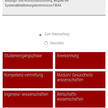
Bildungs- und Hochschulforschung, Mitglied der
Systemakkreditierungskommission FIBAA.
Zum Seitenanfang
Newsletter
Studieneingangsphase
Anerkennung
Kompetenz-vermittlung
Medizin/ Gesundheits-
wissenschaften
Ingenieur- wissenschaften
Wirtschafts-
wissenschaften