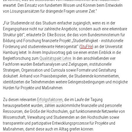
erwartet: Den Einsatz von fundiertem Wissen und Können beim Entwickeln
von Lösungsansätzen für drängende Fragen unserer Zeit.“
„Für Studierende ist das Studium einfacher zugänglich, wenn es in der
Eingangsphase nicht nur zahlreiche Angebote, sondern auch eine erkennbare
Struktur gibt“, erläuterte Dr. Elke Bosse, die das vom Bundesministerium für
Bildung und Forschung finanzierte Projekt „Studierfähigkeit - institutionelle
Förderung und studienrelevante Heterogenität“ (
StuFHe
) an der Universität
Hamburg leitet. In ihrem Impulsvortrag gab sie einen ersten Einblick in die
Begleitforschung zum
Qualitätspakt Lehre
. In den anschließenden vier
Fachforen wurden Bedarfsanalysen und Zielgruppen, institutionelle
Strategien, Organisation und Curricula sowie Formate und Gestaltung
diskutiert. Anhand von Praxisbeispielen, die Studierende kommentierten,
identifizierten die Teilnehmenden weitere Gelingensbedingungen und mögliche
Hürden für Projekte und Maßnahmen.
Zu diesen relevanten
Erfolgsfaktoren
, die im Laufe der Tagung
herausgearbeitet wurden, zählen auskömmliche finanzielle und personelle
Ressourcen, die Größe der Hochschulen, gut funktionierende Netzwerke von
Wissenschaft, Verwaltung und Studierenden an den Hochschulen sowie
transparente und partizipative Entwicklungsprozesse für Projekte und
Maßnahmen, damit diese auch im Alltag greifen können.