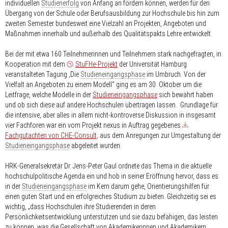
individuellen
Studienerfolg
von Anfang an fördern können, werden für den
Übergang von der Schule oder Berufsausbildung zur Hochschule bis hin zum
zweiten Semester bundesweit eine Vielzahl an Projekten, Angeboten und
Maßnahmen innerhalb und außerhalb des Qualitätspakts Lehre entwickelt.
Bei der mit etwa 160 Teilnehmerinnen und Teilnehmern stark nachgefragten, in
Kooperation mit dem
StuFHe-Projekt
der Universität Hamburg
veranstalteten Tagung ‚Die
Studieneingangsphase
im Umbruch. Von der
Vielfalt an Angeboten zu einem Modell“ ging es am 30. Oktober um die
Leitfrage, welche Modelle in der
Studieneingangsphase
sich bewährt haben
und ob sich diese auf andere Hochschulen übertragen lassen. Grundlage für
die intensive, aber alles in allem nicht-kontroverse Diskussion in insgesamt
vier Fachforen war ein vom Projekt nexus in Auftrag gegebenes
Fachgutachten von CHE-Consult,
aus dem Anregungen zur Umgestaltung der
Studieneingangsphase
abgeleitet wurden.
HRK-Generalsekretär Dr. Jens-Peter Gaul ordnete das Thema in die aktuelle
hochschulpolitische Agenda ein und hob in seiner Eröffnung hervor, dass es
in der
Studieneingangsphase
im Kern darum gehe, Orientierungshilfen für
einen guten Start und ein erfolgreiches Studium zu bieten. Gleichzeitig sei es
wichtig, „dass Hochschulen ihre Studierenden in deren
Persönlichkeitsentwicklung unterstützen und sie dazu befähigen, das leisten
zu können, was die Gesellschaft von Akademikerinnen und Akademikern