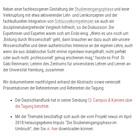
Neben einer fachbezogenen Gestaltung der
Studieneingangsphase
und einer
Verknüpfung mit etwa aktivierenden Lehr- und Lernkonzepten und der
fachkulturellen Integration von
Schlüsselkompetenzen
sei auch ein
disziplinenübergreifender Vergleich hilfreich, so die Diskussion. Die
Expertinnen und Experten waren sich am Ende einig: „Wenn es uns noch um
‚Bildung durch Wissenschaft‘ geht, dann brauchen wir dazu auch alle unsere
Wissenschaftler und deren authentisches Interesse an der eigenen Lehre, auch
wenn die aus didaktischer Sicht immer irgendwie mangelhaft, nicht perfekt
oder auch nicht ‚professionell‘ genug erscheinen mag,“ fasste es Prof. Dr.
Gabi Reinmann, Leiterin des Zentrums für universitäres Lehren und Lernen an
der Universität Hamburg, zusammen.
Wir dokumentieren nachfolgend anhand der Abstracts sowie vereinzelt
Präsentationen der Referentinnen und Referenten die Tagung.
Der Deutschlandfunk hat in seiner Sendung
Campus & Karriere über
die Tagung berichtet.
Mit der Thematik beschäftigt sich auch der vom Projekt nexus im April
2018 herausgegebene Impuls "Die Studieneingangsphase im
Umbruch", den Sie
hier
downloaden können.