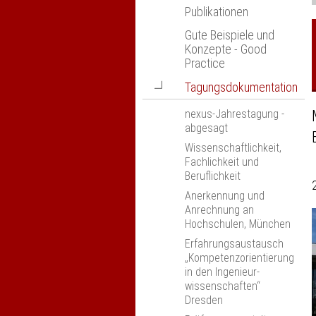
Publikationen
Gute Beispiele und
Konzepte - Good
Practice
Navigation
Tagungsdokumentation
öffnen
nexus-Jahrestagung -
abgesagt
Wissenschaftlichkeit,
Fachlichkeit und
Beruflichkeit
Anerkennung und
Anrechnung an
Hochschulen, München
Erfahrungsaustausch
„Kompetenzorientierung
in den Ingenieur­
wissenschaften“
Dresden