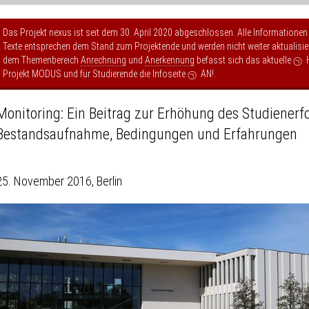
Das Projekt nexus ist seit dem 30. April 2020 abgeschlossen. Alle Informationen
Texte entsprechen dem Stand zum Projektende und werden nicht weiter aktualisier
dem Themenbereich
Anrechnung
und
Anerkennung
befasst sich das aktuelle
Projekt MODUS
und für Studierende die Infoseite
AN!
.
Monitoring: Ein Beitrag zur Erhöhung des Studienerfo
Bestandsaufnahme, Bedingungen und Erfahrungen
25. November 2016, Berlin