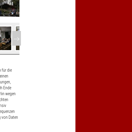
Vor
 für die
einen
rungen,
ch Ende
rlin wegen
chten
nsiv
sequenzen
g von Daten