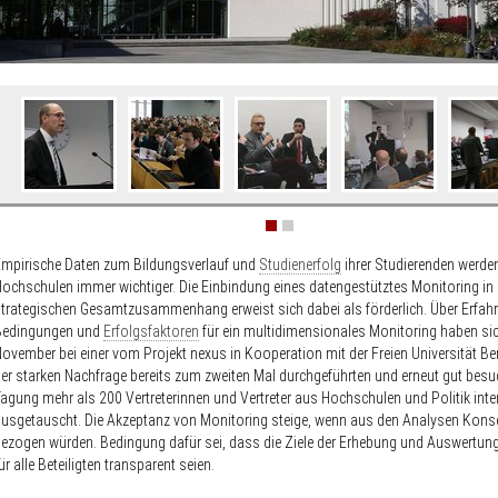
ildergalerie
berspringen
mpirische Daten zum Bildungsverlauf und
Studienerfolg
ihrer Studierenden werden
ochschulen immer wichtiger. Die Einbindung eines datengestütztes Monitoring in 
trategischen Gesamtzusammenhang erweist sich dabei als förderlich. Über Erfah
Bedingungen und
Erfolgsfaktoren
für ein multidimensionales Monitoring haben si
ovember bei einer vom Projekt nexus in Kooperation mit der Freien Universität Be
er starken Nachfrage bereits zum zweiten Mal durchgeführten und erneut gut besu
agung mehr als 200 Vertreterinnen und Vertreter aus Hochschulen und Politik inte
usgetauscht. Die Akzeptanz von Monitoring steige, wenn aus den Analysen Kon
ezogen würden. Bedingung dafür sei, dass die Ziele der Erhebung und Auswertun
ür alle Beteiligten transparent seien.