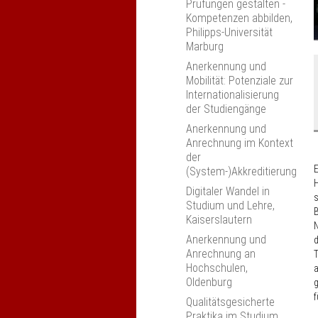
Prüfungen gestalten -
Kompetenzen abbilden,
Philipps-Universität
Marburg
B
Anerkennung und
ü
Mobilität: Potenziale zur
Internationalisierung
der Studiengänge
Anerkennung und
Anrechnung im Kontext
der
E
(System-)Akkreditierung
H
Digitaler Wandel in
s
Studium und Lehre,
Kaiserslautern
N
Anerkennung und
d
Anrechnung an
T
Hochschulen,
a
Oldenburg
g
f
Qualitätsgesicherte
Praktika im Studium,