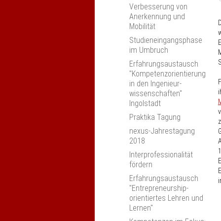
Verbesserung von
Anerkennung und
Mobilität
w
Studieneingangsphase
E
im Umbruch
M
S
Erfahrungsaustausch
"Kompetenzorientierung
F
in den Ingenieur­
i
wissenschaften"
Ingolstadt
v
Praktika Tagung
z
nexus-Jahrestagung
G
2018
A
1
Interprofessionalität
E
fördern
E
Erfahrungsaustausch
i
"Entrepreneurship-
orientiertes Lehren und
Lernen"