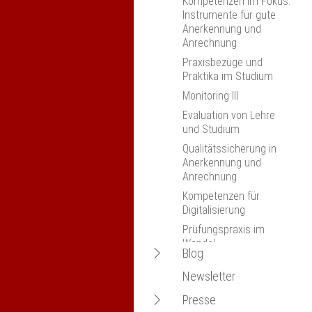
Kompetenzen im Fokus:
Instrumente für gute
Anerkennung und
Anrechnung
Praxisbezüge und
Praktika im Studium
Monitoring III
Evaluation von Lehre
und Studium
Qualitätssicherung in
Anerkennung und
Anrechnung
Kompetenzen für
Digitalisierung
Prüfungspraxis im
Wandel
Navigation
Blog
20 Jahre Lissabon-
öffnen
Newsletter
Konvention: Quo vadis
Employability als ein
Anerkennung?
Ziel des
Navigation
Presse
Universitätsstudiums -
nexus-Jahrestagung