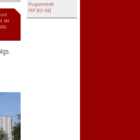
Programmheft
PDF
[421 KB]
 und
t. Mit
HRK-
lgs.