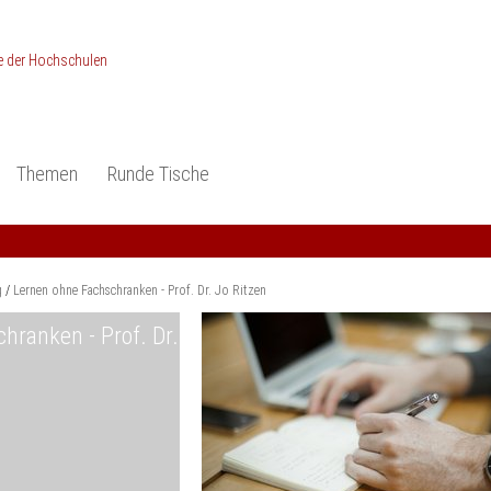
Themen
Runde Tische
ionen
Studieneingangsphase
Anerkennung
piele und Konzepte -
Anerkennung
Medizin und Gesundheits-
ctice
wissenschaften
Studienqualität
g
Lernen ohne Fachschranken - Prof. Dr. Jo Ritzen
dokumentation
Ingenieur­wissenschaften
Praxisbezüge
hranken - Prof. Dr.
Wirtschafts-
wissenschaften
er
der Studienreform