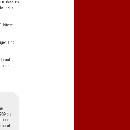
dern dass es
en aktiv
lektieren,
tigen sind
darauf
r als auch
he
1989 bis
de und
äsident