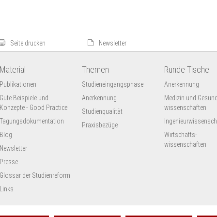
Seite drucken
Newsletter
Material
Themen
Runde Tische
Publikationen
Studieneingangsphase
Anerkennung
Gute Beispiele und
Anerkennung
Medizin und Gesund
Konzepte - Good Practice
wissenschaften
Studienqualität
Tagungsdokumentation
Ingenieur­wissensch
Praxisbezüge
Blog
Wirtschafts-
wissenschaften
Newsletter
Presse
Glossar der Studienreform
Links