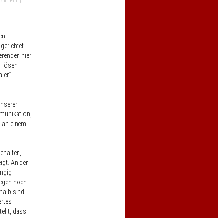
ild: Philip
en
gerichtet.
erenden hier
 lösen.
aler“
unserer
mmunikation,
n an einem
ehalten,
igt. An der
ängig
egen noch
shalb sind
ertes
ellt, dass