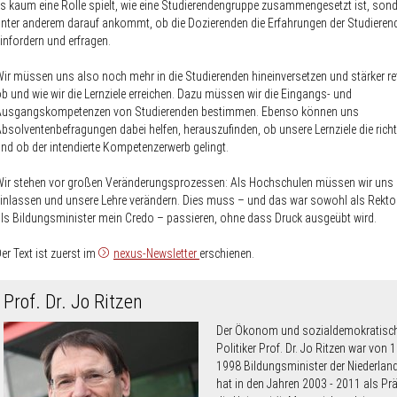
s kaum eine Rolle spielt, wie eine Studierendengruppe zusammengesetzt ist, son
nter anderem darauf ankommt, ob die Dozierenden die Erfahrungen der Studierend
infordern und erfragen.
ir müssen uns also noch mehr in die Studierenden hineinversetzen und stärker ref
b und wie wir die Lernziele erreichen. Dazu müssen wir die Eingangs- und
Ausgangskompetenzen von Studierenden bestimmen. Ebenso können uns
bsolventenbefragungen dabei helfen, herauszufinden, ob unsere Lernziele die rich
nd ob der intendierte Kompetenzerwerb gelingt.
ir stehen vor großen Veränderungsprozessen: Als Hochschulen müssen wir uns 
inlassen und unsere Lehre verändern. Dies muss – und das war sowohl als Rekto
ls Bildungsminister mein Credo – passieren, ohne dass Druck ausgeübt wird.
er Text ist zuerst im
nexus-Newsletter
erschienen.
Prof. Dr. Jo Ritzen
Der Ökonom und sozialdemokratisc
Politiker Prof. Dr. Jo Ritzen war von 
1998 Bildungsminister der Niederlan
hat in den Jahren 2003 - 2011 als Pr