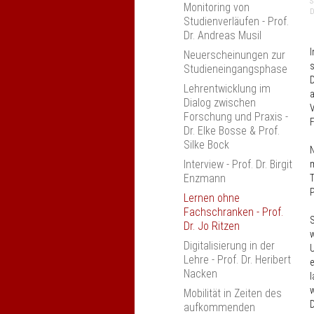
S
Monitoring von
Ulm
D
Studienverläufen - Prof.
Erfahrungsaustausch
Dr. Andreas Musil
"Kompetenzorientierung
I
Neuerscheinungen zur
in den Ingenieur­
s
Studieneingangsphase
wissenschaften" Bonn
D
Lehrentwicklung im
Studiengang-Monitoring
a
Dialog zwischen
2019
V
Forschung und Praxis -
F
Jahrestagung 2019
Dr. Elke Bosse & Prof.
Silke Bock
Zur praktischen
N
Umsetzung der
Interview - Prof. Dr. Birgit
m
Kompetenzorientierung,
Enzmann
T
Köln
P
Lernen ohne
Anerkennung an
Fachschranken - Prof.
S
Hochschulen, Leipzig
Dr. Jo Ritzen
w
"Die Einheit von Lehren,
Digitalisierung in der
U
Lernen und Prüfen"
Lehre - Prof. Dr. Heribert
e
Nacken
Anerkennung und
l
Anrechnung an
w
Mobilität in Zeiten des
Hochschulen
D
aufkommenden