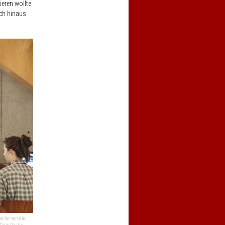
eren wollte.
ach hinaus
e lernen die