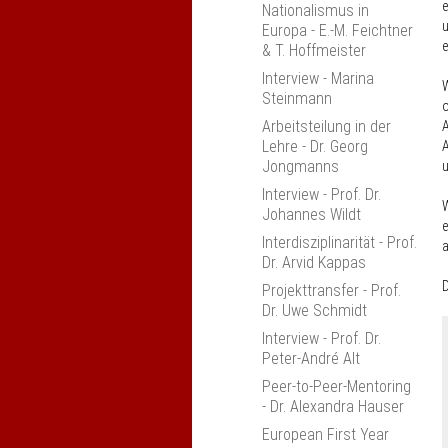
e
Nationalismus in
Verbesserung von
u
Europa - E.-M. Feichtner
Anerkennung und
e
& T. Hoffmeister
Mobilität
Interview - Marina
Studieneingangsphase
W
Steinmann
im Umbruch
o
Arbeitsteilung in der
Erfahrungsaustausch
Lehre - Dr. Georg
A
"Kompetenzorientierung
Jongmanns
u
in den Ingenieur­
wissenschaften"
Interview - Prof. Dr.
W
Ingolstadt
Johannes Wildt
e
Praktika Tagung
Interdisziplinarität - Prof.
a
Dr. Arvid Kappas
nexus-Jahrestagung
2018
D
Projekttransfer - Prof.
Dr. Uwe Schmidt
Interprofessionalität
fördern
Interview - Prof. Dr.
Peter-André Alt
Erfahrungsaustausch
"Entrepreneurship-
Peer-to-Peer-Mentoring
orientiertes Lehren und
- Dr. Alexandra Hauser
Lernen"
European First Year