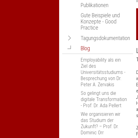
Publikationen
Gute Beispiele und
Konzepte - Good
Practice
Navigation
Tagungsdokumentation
öffnen
Navigation
Blog
nexus-Jahrestagung -
öffnen
abgesagt
Employability als ein
Wissenschaftlichkeit,
Ziel des
Fachlichkeit und
Universitätsstudiums -
D
Beruflichkeit
Besprechung von Dr.
i
Peter A. Zervakis
E
Anerkennung und
e
Anrechnung an
So gelingt uns die
„
Hochschulen, München
digitale Transformation
H
- Prof. Dr. Ada Pellert
Erfahrungsaustausch
a
„Kompetenzorientierung
Wie organisieren wir
s
in den Ingenieur­
das Studium der
wissenschaften“
Zukunft? – Prof. Dr.
Z
Dresden
Dominic Orr
F