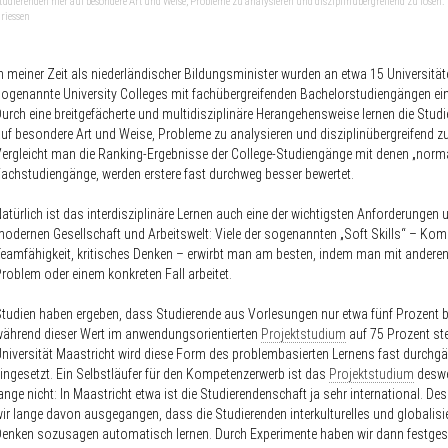
tudierenden hier auf besondere Art und Weise, Probleme zu analysieren und disziplinübergreifend zu lösen. B
riessen
n meiner Zeit als niederländischer Bildungsminister wurden an etwa 15 Universität
ogenannte University Colleges mit fachübergreifenden Bachelorstudiengängen ein
urch eine breitgefächerte und multidisziplinäre Herangehensweise lernen die Studi
uf besondere Art und Weise, Probleme zu analysieren und disziplinübergreifend zu
ergleicht man die Ranking-Ergebnisse der College-Studiengänge mit denen „norm
achstudiengänge, werden erstere fast durchweg besser bewertet.
atürlich ist das interdisziplinäre Lernen auch eine der wichtigsten Anforderungen 
odernen Gesellschaft und Arbeitswelt: Viele der sogenannten „Soft Skills“ – Ko
eamfähigkeit, kritisches Denken – erwirbt man am besten, indem man mit andere
roblem oder einem konkreten Fall arbeitet.
tudien haben ergeben, dass Studierende aus Vorlesungen nur etwa fünf Prozent b
ährend dieser Wert im anwendungsorientierten
Projektstudium
auf 75 Prozent ste
niversität Maastricht wird diese Form des problembasierten Lernens fast durchg
ingesetzt. Ein Selbstläufer für den Kompetenzerwerb ist das
Projektstudium
desw
ange nicht: In Maastricht etwa ist die Studierendenschaft ja sehr international. De
ir lange davon ausgegangen, dass die Studierenden interkulturelles und globalisi
enken sozusagen automatisch lernen. Durch Experimente haben wir dann festgest