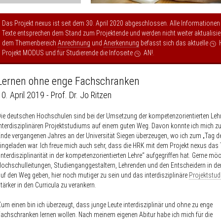
Das Projekt nexus ist seit dem 30. April 2020 abgeschlossen. Alle Informationen
Texte entsprechen dem Stand zum Projektende und werden nicht weiter aktualisier
dem Themenbereich
Anrechnung
und
Anerkennung
befasst sich das aktuelle
Projekt MODUS
und für Studierende die Infoseite
AN!
.
Lernen ohne enge Fachschranken
10. April 2019 - Prof. Dr. Jo Ritzen
ie deutschen Hochschulen sind bei der Umsetzung der kompetenzorientierten Leh
nterdisziplinären Projektstudiums auf einem guten Weg. Davon konnte ich mich z
nde vergangenen Jahres an der Universität Siegen überzeugen, wo ich zum „Tag de
ingeladen war. Ich freue mich auch sehr, dass die HRK mit dem Projekt nexus da
Interdisziplinarität in der kompetenzorientierten Lehre“ aufgegriffen hat. Gerne möc
ochschulleitungen, Studienganggestaltern, Lehrenden und den Entscheidern in der 
uf den Weg geben, hier noch mutiger zu sein und das interdisziplinäre
Projektstu
tärker in den Curricula zu verankern.
um einen bin ich überzeugt, dass junge Leute interdisziplinär und ohne zu enge
achschranken lernen wollen. Nach meinem eigenen Abitur habe ich mich für die