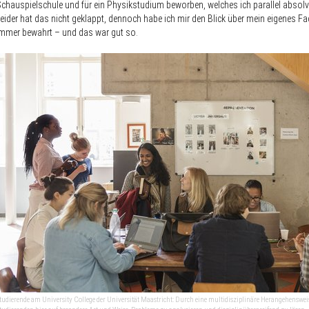
chauspielschule und für ein Physikstudium beworben, welches ich parallel absolvi
eider hat das nicht geklappt, dennoch habe ich mir den Blick über mein eigenes F
mmer bewahrt – und das war gut so.
tudierende am University College der Universität Maastricht: Durch eine multidisziplinäre Herangehensweis