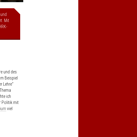
 und
t. Mit
HRK-
re und des
um Beispiel
r Lehre“
s Thema
hte ich
Politik mit
dium
viel