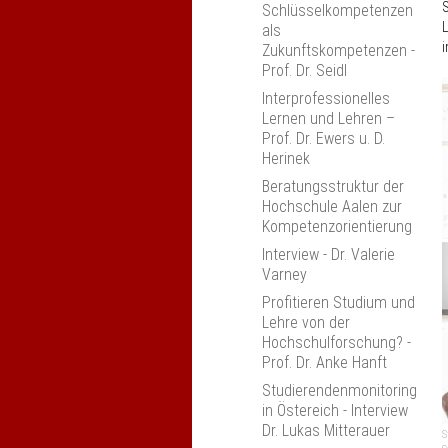
Prüfungen gestalten -
S
Schlüsselkompetenzen
Kompetenzen abbilden,
L
als
Philipps-Universität
i
Zukunftskompetenzen -
Marburg
Prof. Dr. Seidl
Anerkennung und
Interprofessionelles
Mobilität: Potenziale zur
Lernen und Lehren –
Internationalisierung
Prof. Dr. Ewers u. D.
der Studiengänge
Herinek
Anerkennung und
Beratungsstruktur der
Anrechnung im Kontext
Hochschule Aalen zur
der
Kompetenzorientierung
(System-)Akkreditierung
Interview - Dr. Valerie
Digitaler Wandel in
Varney
Studium und Lehre,
Profitieren Studium und
Kaiserslautern
Lehre von der
Anerkennung und
Hochschulforschung? -
Anrechnung an
Prof. Dr. Anke Hanft
Hochschulen,
Studierendenmonitoring
Oldenburg
in Östereich - Interview
Qualitätsgesicherte
Dr. Lukas Mitterauer
S
Praktika im Studium,