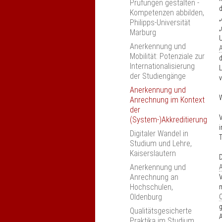
Prüfungen gestalten -
d
Kompetenzen abbilden,
Philipps-Universität
Marburg
U
Anerkennung und
A
Mobilität: Potenziale zur
d
Internationalisierung
L
der Studiengänge
v
Anerkennung und
Anrechnung im Kontext
der
V
(System-)Akkreditierung
i
Digitaler Wandel in
T
Studium und Lehre,
Kaiserslautern
D
Anerkennung und
A
Anrechnung an
V
Hochschulen,
Oldenburg
Q
g
Qualitätsgesicherte
A
Praktika im Studium,