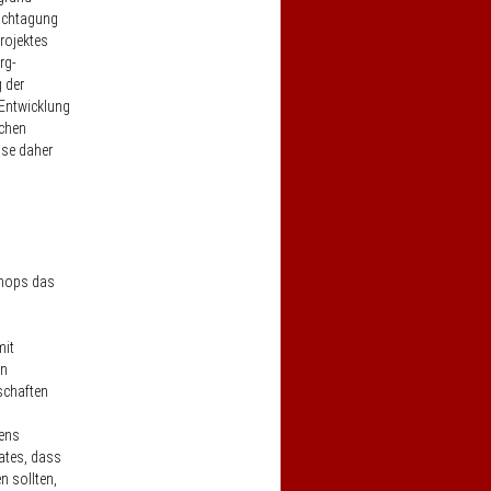
Fachtagung
rojektes
rg-
 der
 Entwicklung
chen
sse daher
shops das
it
in
schaften
rens
ates, dass
n sollten,