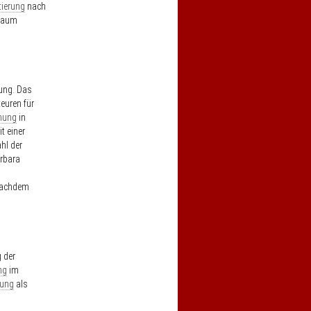
tierung
nach
lraum
ung. Das
euren für
nung
in
t einer
hl der
arbara
 nachdem
 der
ng
im
rung
als