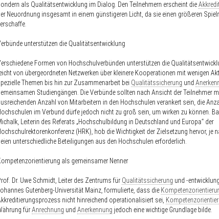
ondern als Qualitätsentwicklung im Dialog. Den Teilnehmern erscheint die
Akkredi
er Neuordnung insgesamt in einem günstigeren Licht, da sie einen größeren Spie
erschaffe.
erbünde unterstützen die Qualitätsentwicklung
erschiedene Formen von Hochschulverbünden unterstützen die Qualitätsentwickl
eicht von übergeordneten Netzwerken über kleinere Kooperationen mit wenigen Akt
pezielle Themen bis hin zur Zusammenarbeit bei
Qualitätssicherung
und
Anerken
emeinsamen Studiengängen. Die Verbünde sollten nach Ansicht der Teilnehmer mi
usreichenden Anzahl von Mitarbeitern in den Hochschulen verankert sein, die Anza
ochschulen im Verbund dürfe jedoch nicht zu groß sein, um wirken zu können. B
ichalk, Leiterin des Referats „Hochschulbildung in Deutschland und Europa“ der
ochschulrektorenkonferenz (HRK), hob die Wichtigkeit der Zielsetzung hervor, je
eien unterschiedliche Beteiligungen aus den Hochschulen erforderlich.
Kompetenzorientierung als gemeinsamer Nenner
rof. Dr. Uwe Schmidt, Leiter des Zentrums für
Qualitätssicherung
und -entwicklung
ohannes Gutenberg-Universität Mainz, formulierte, dass die
Kompetenzorientieru
kkreditierungsprozess nicht hinreichend operationalisiert sei,
Kompetenzorientie
Währung für
Anrechnung
und
Anerkennung
jedoch eine wichtige Grundlage bilde.