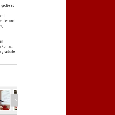
n größeres
amit
chulen und
er,
den
 Kontext
 gearbeitet
Vor