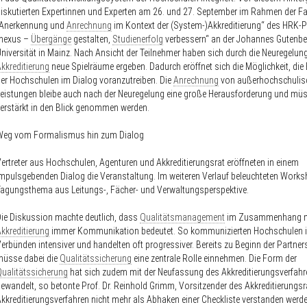
iskutierten Expertinnen und Experten am 26. und 27. September im Rahmen der 
„Anerkennung und
Anrechnung
im Kontext der (System-)Akkreditierung“ des HRK-P
„nexus –
Übergänge
gestalten,
Studienerfolg
verbessern“ an der Johannes Gutenbe
niversität in Mainz. Nach Ansicht der Teilnehmer haben sich durch die Neuregelung
kkreditierung
neue Spielräume ergeben. Dadurch eröffnet sich die Möglichkeit, die
er Hochschulen im Dialog voranzutreiben. Die
Anrechnung
von außerhochschulis
eistungen bleibe auch nach der Neuregelung eine große Herausforderung und mü
erstärkt in den Blick genommen werden.
Weg vom Formalismus hin zum Dialog
ertreter aus Hochschulen, Agenturen und Akkreditierungsrat eröffneten in einem
mpulsgebenden Dialog die Veranstaltung. Im weiteren Verlauf beleuchteten Work
agungsthema aus Leitungs-, Fächer- und Verwaltungsperspektive.
ie Diskussion machte deutlich, dass
Qualitätsmanagement
im Zusammenhang m
kkreditierung
immer Kommunikation bedeutet. So kommunizierten Hochschulen 
erbünden intensiver und handelten oft progressiver. Bereits zu Beginn der Partner
müsse dabei die
Qualitätssicherung
eine zentrale Rolle einnehmen. Die Form der
ualitätssicherung
hat sich zudem mit der Neufassung des Akkreditierungsverfah
ewandelt, so betonte Prof. Dr. Reinhold Grimm, Vorsitzender des Akkreditierungsr
kkreditierungsverfahren nicht mehr als Abhaken einer Checkliste verstanden werde