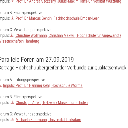
Impuls:
Prof. Dr. Andrea Szczesny, Julius-Maximilians-Universität Würzburg
orum B: Fächerperspektive
Impuls:
Prof. Dr. Marcus Bentin, Fachhochschule Emden-Leer
orum C: Verwaltungsperspektive
mpuls:
Christine Wollmann, Christian Maxwill, Hochschule für Angewandte
Wissenschaften Hamburg
Parallele Foren am 27.09.2019
Beiträge Hochschulübergreifender Verbünde zur Qualitätsentwick
orum A: Leitungsperspektive
Impuls: Prof. Dr. Henning Kehr, Hochschule Worms
orum B: Fächerperspektive
Impuls:
Christoph Affeld, Netzwerk Musikhochschulen
orum C: Verwaltungsperspektive
Impuls:
Michaela Fuhrmann, Universität Potsdam