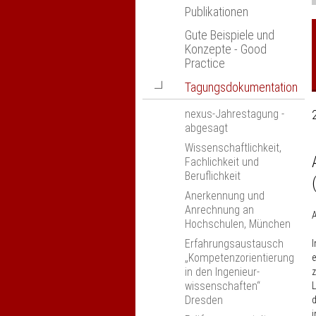
Publikationen
Gute Beispiele und
Konzepte - Good
Practice
Navigation
Tagungsdokumentation
öffnen
nexus-Jahrestagung -
abgesagt
Wissenschaftlichkeit,
Fachlichkeit und
Beruflichkeit
Anerkennung und
Anrechnung an
A
Hochschulen, München
Erfahrungsaustausch
I
„Kompetenzorientierung
e
in den Ingenieur­
z
wissenschaften“
L
Dresden
d
i