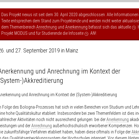
Das Projekt nexus ist seit dem 30. April 2020 abgeschlossen. Alle Informationen
Texte entsprechen dem Stand zum Projektende und werden nicht weiter aktualisier
dem Themenbereich
Anrechnung
und
Anerkennung
befasst sich das aktuelle
Projekt MODUS
und für Studierende die Infoseite
AN!
.
26. und 27. September 2019 in Mainz
Anerkennung und Anrechnung im Kontext der
(System-)Akkreditierung
nerkennung und Anrechnung im Kontext der (System-)Akkreditierung
n Folge des Bologna-Prozesses hat sich in vielen Bereichen von Studium und Lehr
ine hohe Qualitätskultur etabliert. Insbesondere bei zwei Themenfeldern ist dies in
ahlreicher Aktivitäten noch nicht ausreichend gelungen: bei der
Anerkennung
akad
eistungen und der
Anrechnung
außerhochschulisch erworbener Kompetenzen. Ho
ie zukunftsfähige Verfahren etabliert haben, haben diese oftmals in Folge der
Akkr
n das Qualitätsentwicklungssystem der Hochschulen integriert. Vor diesem Hinte