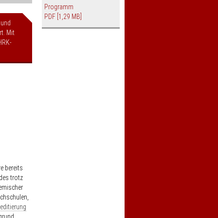
Programm
PDF
[1,29 MB]
 und
t. Mit
HRK-
e bereits
des trotz
emischer
chschulen,
editierung
rgrund