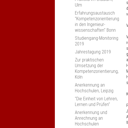
s
Ulm
d
Erfahrungsaustausch
v
"Kompetenzorientierung
in den Ingenieur­
V
wissenschaften" Bonn
V
Studiengang-Monitoring
r
2019
s
Jahrestagung 2019
g
Zur praktischen
a
Umsetzung der
H
Kompetenzorientierung,
M
Köln
H
s
Anerkennung an
Hochschulen, Leipzig
"Die Einheit von Lehren,
Lernen und Prüfen"
P
J
Anerkennung und
A
Anrechnung an
Hochschulen