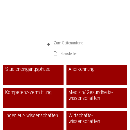
Zum Seitenanfang
Newsletter
Studieneingangsphase
Anerkennung
Kompetenz-vermittlung
Medizin/ Gesundheits-
wissenschaften
Ingenieur- wissenschaften
Wirtschafts-
wissenschaften