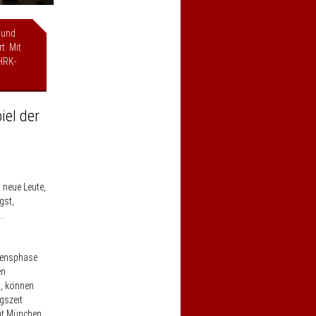
 und
t. Mit
HRK-
iel der
, neue Leute,
gst,
..
ebensphase
en
t, können
gszeit
tät München