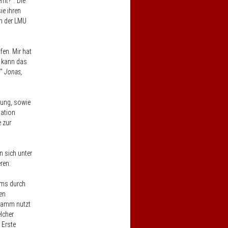
rnt?“. Die
ie ihren
an der LMU
en. Mir hat
h kann das
"
Jonas,
rung, sowie
ation
 zur
 sich unter
eren:
ams
durch
en
gramm nutzt
lcher
 Erste