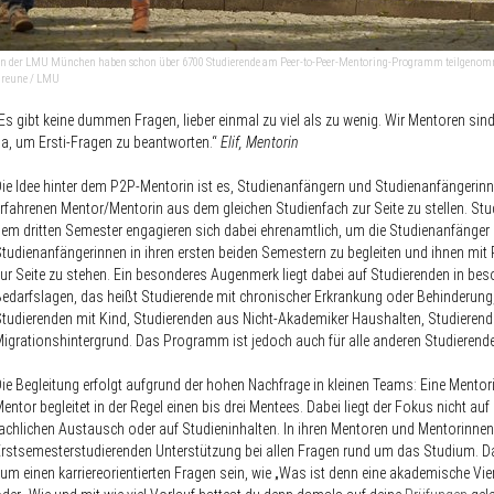
n der LMU München haben schon über 6700 Studierende am Peer-to-Peer-Mentoring-Programm teilgenom
reune / LMU
Es gibt keine dummen Fragen, lieber einmal zu viel als zu wenig. Wir Mentoren sind
a, um Ersti-Fragen zu beantworten.“
Elif, Mentorin
ie Idee hinter dem P2P-Mentorin ist es, Studienanfängern und Studienanfängerinn
rfahrenen Mentor/Mentorin aus dem gleichen Studienfach zur Seite zu stellen. Stu
em dritten Semester engagieren sich dabei ehrenamtlich, um die Studienanfänger
tudienanfängerinnen in ihren ersten beiden Semestern zu begleiten und ihnen mit 
ur Seite zu stehen. Ein besonderes Augenmerk liegt dabei auf Studierenden in be
edarfslagen, das heißt Studierende mit chronischer Erkrankung oder Behinderung
tudierenden mit Kind, Studierenden aus Nicht-Akademiker Haushalten, Studierend
igrationshintergrund. Das Programm ist jedoch auch für alle anderen Studierende
ie Begleitung erfolgt aufgrund der hohen Nachfrage in kleinen Teams: Eine Mentori
entor begleitet in der Regel einen bis drei Mentees. Dabei liegt der Fokus nicht au
achlichen Austausch oder auf Studieninhalten. In ihren Mentoren und Mentorinnen 
rstsemesterstudierenden Unterstützung bei allen Fragen rund um das Studium. 
um einen karriereorientierten Fragen sein, wie „Was ist denn eine akademische Vie