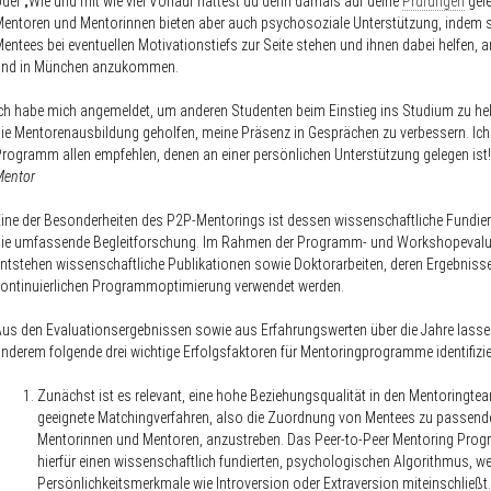
der „Wie und mit wie viel Vorlauf hattest du denn damals auf deine
Prüfungen
gele
entoren und Mentorinnen bieten aber auch psychosoziale Unterstützung, indem s
entees bei eventuellen Motivationstiefs zur Seite stehen und ihnen dabei helfen, 
und in München anzukommen.
ch habe mich angemeldet, um anderen Studenten beim Einstieg ins Studium zu helf
ie Mentorenausbildung geholfen, meine Präsenz in Gesprächen zu verbessern. Ic
rogramm allen empfehlen, denen an einer persönlichen Unterstützung gelegen ist!
Mentor
ine der Besonderheiten des P2P-Mentorings ist dessen wissenschaftliche Fundie
die umfassende Begleitforschung. Im Rahmen der Programm- und Workshopevalu
ntstehen wissenschaftliche Publikationen sowie Doktorarbeiten, deren Ergebnisse
ontinuierlichen Programmoptimierung verwendet werden.
us den Evaluationsergebnissen sowie aus Erfahrungswerten über die Jahre lassen
nderem folgende drei wichtige
Erfolgsfaktoren für Mentoringprogramme
identifizi
Zunächst ist es relevant, eine hohe
Beziehungsqualität in den Mentoringte
geeignete Matchingverfahren, also die Zuordnung von Mentees zu passend
Mentorinnen und Mentoren, anzustreben. Das Peer-to-Peer Mentoring Pro
hierfür einen wissenschaftlich fundierten, psychologischen Algorithmus, we
Persönlichkeitsmerkmale wie Introversion oder Extraversion miteinschließt.