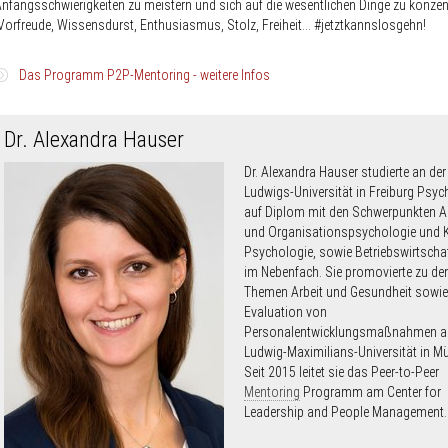
nfangsschwierigkeiten zu meistern und sich auf die wesentlichen Dinge zu konzent
orfreude, Wissensdurst, Enthusiasmus, Stolz, Freiheit... #jetztkannslosgehn!
Das Programm P2P-Mentoring - weitere Infos
Das
Dr. Alexandra Hauser
Programm
Dr. Alexandra Hauser studierte an der 
P2P-
Ludwigs-Universität in Freiburg Psyc
Mentoring
auf Diplom mit den Schwerpunkten Ar
-
und Organisationspsychologie und K
weitere
Psychologie, sowie Betriebswirtscha
im Nebenfach. Sie promovierte zu de
Infos
Das Team des P2P-Mentoring. Von links nach rechts: Birgit Neurath, Sophie Drozdzewski, Enikö D'
Sonja Militz, Mariella Stockkamp, PD Dr. Silke Weisweiler, Dr. Alexandra Hauser, Prof. Dr. Dieter Fr
Themen Arbeit und Gesundheit sowie
LMU
Evaluation von
Personalentwicklungsmaßnahmen a
Das
P2P-Mentoring
wurde 2012 mit der Förderung aus dem
Qualitätspakt 
Ludwig-Maximilians-Universität in M
Rahmen von
Lehre@LMU
an der LMU etabliert (Förderkennzeichen 01PL170
Seit 2015 leitet sie das Peer-to-Peer
P2P-
Mentoring
Programm ist Teil des Center for Leadership and People Man
Mentoring
Programm am Center for
(CLPM), einer Forschungs-, Trainings- und Beratungseinrichtung der LMU unter
Leadership and People Management.
Gesamtleitung von Prof. Dr. Dieter Frey und PD Dr. Silke Weisweiler. Das CLPM 
seinen Programmen steht für die Verbindung von Exzellenz und Wertschätzung