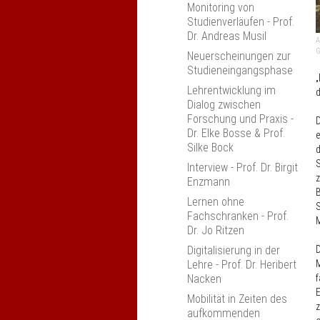
Monitoring von
Ulm
Studienverläufen - Prof.
Erfahrungsaustausch
Dr. Andreas Musil
A
"Kompetenzorientierung
G
Neuerscheinungen zur
in den Ingenieur­
Studieneingangsphase
wissenschaften" Bonn
„
Lehrentwicklung im
d
Studiengang-Monitoring
Dialog zwischen
2019
Forschung und Praxis -
D
Jahrestagung 2019
Dr. Elke Bosse & Prof.
e
Silke Bock
Zur praktischen
d
Umsetzung der
S
Interview - Prof. Dr. Birgit
Kompetenzorientierung,
z
Enzmann
Köln
B
Lernen ohne
S
Anerkennung an
Fachschranken - Prof.
M
Hochschulen, Leipzig
Dr. Jo Ritzen
"Die Einheit von Lehren,
Digitalisierung in der
D
Lernen und Prüfen"
Lehre - Prof. Dr. Heribert
M
Nacken
f
Anerkennung und
E
Anrechnung an
Mobilität in Zeiten des
z
Hochschulen
aufkommenden