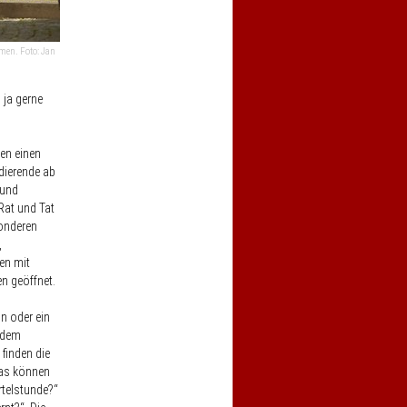
men. Foto: Jan
 ja gerne
en einen
dierende ab
 und
Rat und Tat
sonderen
,
en mit
n geöffnet.
n oder ein
f dem
finden die
Das können
rtelstunde?“