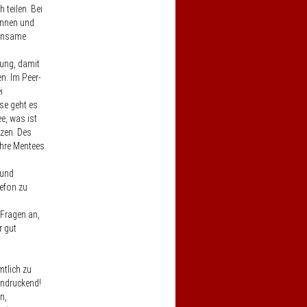
 teilen. Bei
innen und
einsame
dung
, damit
n. Im Peer-
i
se geht es
e, was ist
nzen. Des
ihre Mentees
 und
lefon zu
n
 Fragen an,
r gut
mtlich zu
indruckend!
n,