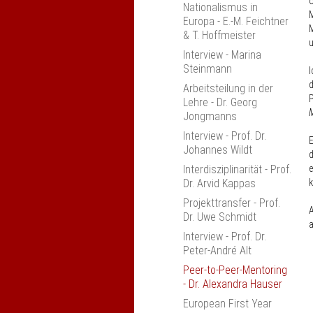
o
Nationalismus in
Verbesserung von
M
Europa - E.-M. Feichtner
Anerkennung und
M
& T. Hoffmeister
Mobilität
Interview - Marina
Studieneingangsphase
Steinmann
im Umbruch
I
d
Arbeitsteilung in der
Erfahrungsaustausch
P
Lehre - Dr. Georg
"Kompetenzorientierung
Jongmanns
in den Ingenieur­
wissenschaften"
Interview - Prof. Dr.
E
Ingolstadt
Johannes Wildt
Praktika Tagung
Interdisziplinarität - Prof.
e
Dr. Arvid Kappas
k
nexus-Jahrestagung
2018
Projekttransfer - Prof.
A
Dr. Uwe Schmidt
Interprofessionalität
a
fördern
Interview - Prof. Dr.
Peter-André Alt
Erfahrungsaustausch
"Entrepreneurship-
Peer-to-Peer-Mentoring
orientiertes Lehren und
- Dr. Alexandra Hauser
Lernen"
European First Year