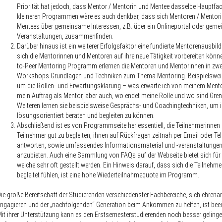
Priorität hat jedoch, dass Mentor / Mentorin und Mentee dasselbe Hauptfach
kleineren Programmen wäre es auch denkbar, dass sich Mentoren / Mentor
Mentees über gemeinsame Interessen, z.B. über ein Onlineportal oder gem
Veranstaltungen, zusammenfinden.
Darüber hinaus ist ein weiterer Erfolgsfaktor eine
fundierte Mentorenausbil
sich die Mentorinnen und Mentoren auf ihre neue Tätigkeit vorbereiten könne
to-Peer Mentoring Programm erlernen die Mentoren und Mentorinnen in zwe
Workshops Grundlagen und Techniken zum Thema Mentoring. Beispielswei
um die Rollen- und Erwartungsklärung – was erwarte ich von meinem Mente
mein Auftrag als Mentor, aber auch, wo endet meine Rolle und wo sind Gre
Weiteren lernen sie beispielsweise Gesprächs- und Coachingtechniken, um 
lösungsorientiert beraten und begleiten zu können.
Abschließend ist es von Programmseite her essentiell, die
Teilnehmerinnen
Teilnehmer gut zu begleiten
, ihnen auf Rückfragen zeitnah per Email oder Te
antworten, sowie umfassendes Informationsmaterial und -veranstaltunge
anzubieten. Auch eine Sammlung von FAQs auf der Webseite bietet sich für
welche sehr oft gestellt werden. Ein Hinweis darauf, dass sich die Teilnehme
begleitet fühlen, ist eine hohe Wiederteilnahmequote im Programm.
ie große Bereitschaft der Studierenden verschiedenster Fachbereiche, sich ehrena
ngagieren und der „nachfolgenden“ Generation beim Ankommen zu helfen, ist bee
it ihrer Unterstützung kann es den Erstsemesterstudierenden noch besser gelinge