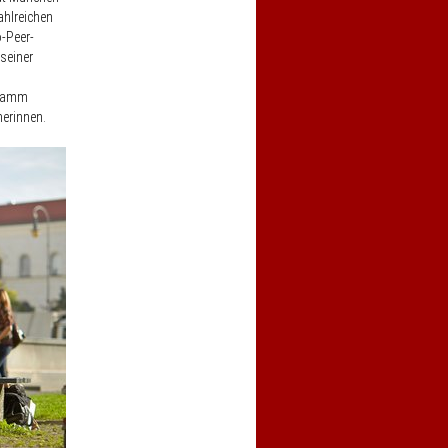
ahlreichen
-Peer-
seiner
gramm
merinnen.