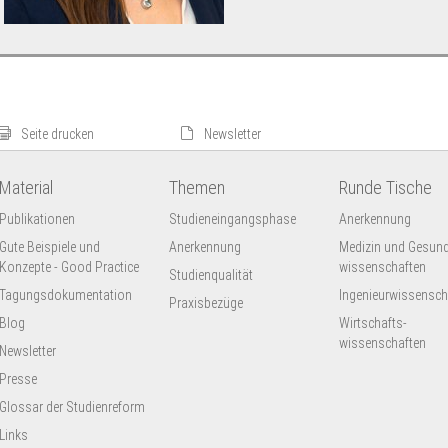
Führung, Zusammenarbeit und Lehre.
Seite drucken
Newsletter
Material
Themen
Runde Tische
Publikationen
Studieneingangsphase
Anerkennung
Gute Beispiele und
Anerkennung
Medizin und Gesund
Konzepte - Good Practice
wissenschaften
Studienqualität
Tagungsdokumentation
Ingenieur­wissensch
Praxisbezüge
Blog
Wirtschafts-
wissenschaften
Newsletter
Presse
Glossar der Studienreform
Links