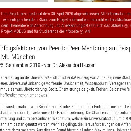
Das Projekt nexus ist seit dem 30. April 2020 abgeschlossen. Alle Informationen
Texte entsprechen dem Stand zum Projektende und werden nicht weiter aktualisier
dem Themenbereich
Anrechnung
und
Anerkennung
befasst sich das aktuelle
Projekt MODUS
und für Studierende die Infoseite
AN!
.
Erfolgsfaktoren von Peer-to-Peer-Mentoring am Beisp
LMU München
25. September 2018 - von Dr. Alexandra Hauser
er erste Tag an der Universität! Endlich ist er da! Auszug von Zuhause, neue Stadt
eues Universum! Unbändige Vorfreude, Unsicherheit, Wissensdurst, Versagensan
nthusiasmus, Überforderung, Stolz, Orientierungslosigkeit, Freiheit, Selbstzweifel.
#hoffentlichmerktniemandwas!
ie Transformation vom Schüler zum Studierenden und der Eintritt in eine neue L
st aufregend und für viele eine echte Herausforderung. Die Chancen zur persönlich
ntfaltung und zum persönlichen Wachstum, welche ein Universitätsstudium biete
ann am besten genutzt werden, wenn es gelingt, die Herausforderungen der Anfan
rfolgreich zu meistern. Aus diesem Grund bietet die Ludwig-Maximilians-Universi