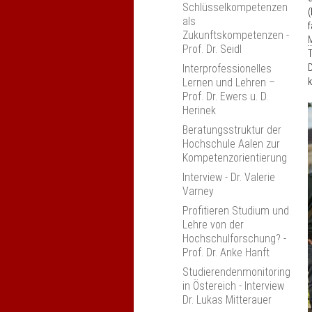
Prüfungen gestalten -
Schlüsselkompetenzen
(
Kompetenzen abbilden,
als
f
Philipps-Universität
Zukunftskompetenzen -
Marburg
Prof. Dr. Seidl
T
Anerkennung und
D
Interprofessionelles
Mobilität: Potenziale zur
k
Lernen und Lehren –
Internationalisierung
Prof. Dr. Ewers u. D.
der Studiengänge
Herinek
Anerkennung und
Beratungsstruktur der
Anrechnung im Kontext
Hochschule Aalen zur
der
Kompetenzorientierung
(System-)Akkreditierung
Interview - Dr. Valerie
Digitaler Wandel in
Varney
Studium und Lehre,
Profitieren Studium und
Kaiserslautern
Lehre von der
Anerkennung und
Hochschulforschung? -
Anrechnung an
Prof. Dr. Anke Hanft
Hochschulen,
Studierendenmonitoring
Oldenburg
in Östereich - Interview
Qualitätsgesicherte
Dr. Lukas Mitterauer
Praktika im Studium,