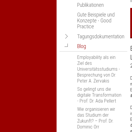
Publikationen
Gute Beispiele und
Konzepte - Good
Practice
Navigation
Tagungsdokumentation
öffnen
Navigation
Blog
nexus-Jahrestagung -
öffnen
abgesagt
Employability als ein
Wissenschaftlichkeit,
Ziel des
Fachlichkeit und
Universitätsstudiums -
Beruflichkeit
Besprechung von Dr.
D
Peter A. Zervakis
Anerkennung und
n
Anrechnung an
So gelingt uns die
E
Hochschulen, München
digitale Transformation
- Prof. Dr. Ada Pellert
Erfahrungsaustausch
„Kompetenzorientierung
D
Wie organisieren wir
in den Ingenieur­
i
das Studium der
wissenschaften“
E
Zukunft? – Prof. Dr.
Dresden
d
Dominic Orr
e