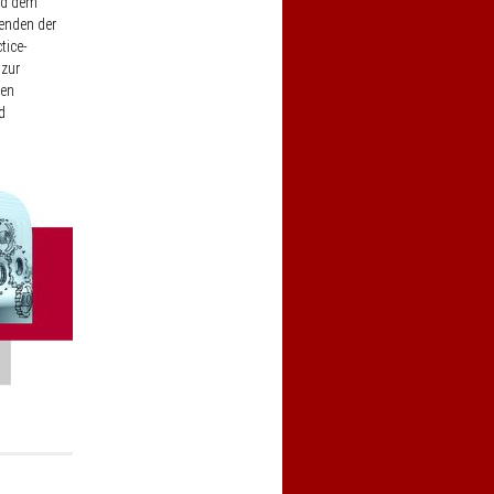
nd dem
renden der
tice-
 zur
den
d
ma