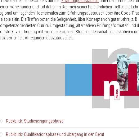
T ING setzte hier besonders auf den
Erfahrungsaustausch
unter den Lehrenden u
ernen voneinander und lud daher im Rahmen seiner halbjährlichen Treffen die Leh
egional umliegenden Hochschulen zum Erfahrungsaustausch über ihre Good-Prac
eispiele ein. Die Treffen boten die Gelegenheit, über Konzepte von guter Lehre, z. B.
ompetenzorientierten Curriculumgestaltung, alternativen Prüfungsformaten und 
onstruktiven Umgang mit einer heterogenen Studierendenschaft zu diskutieren un
raxisorientiert Anregungen auszutauschen.
Rückblick: Studieneingangsphase
Rückblick: Qualifikationsphase und Übergang in den Beruf
Der RT Ing beschäftigte sich im Jahre 2015 intensiv mit dem Schwerpunktthe