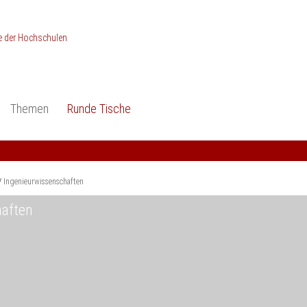
Themen
Runde Tische
ionen
Studieneingangsphase
Anerkennung
piele und Konzepte -
Anerkennung
Medizin und Gesundheits-
ctice
wissenschaften
Studienqualität
Ingenieur­wissenschaften
dokumentation
Ingenieur­wissenschaften
Praxisbezüge
haften
Wirtschafts-
wissenschaften
er
der Studienreform