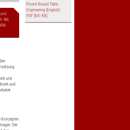
Poster Round Table
Engineering (English)
 und
PDF
[601 KB]
t. Mit
HRK-
 den
Umsetzung
ktik und
iniert und
rbeitet.
n Konzepten
 tragen. Der