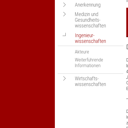
Navigation
Anerkennung
öffnen
Navigation
Medizin und
Akteure
Gesundheits-
öffnen
Weiterführende
wissenschaften
Informationen
Navigation
Ingenieur­
Akteure
wissenschaften
öffnen
Weiterführende
Informationen
Akteure
Weiterführende
D
Informationen
b
d
„
Navigation
Wirtschafts-
C
wissenschaften
öffnen
Akteure
"
Weiterführende
Informationen
D
z