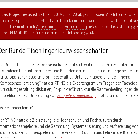
Das Projekt nexus ist seit dem 30. April 2020 abgeschlossen. Alle Informationen
Texte entsprechen dem Stand zum Projektende und werden nicht weiter aktualisier
dem Themenbereich
Anrechnung
und
Anerkennung
befasst sich das aktuelle
Projekt MODUS
und für Studierende die Infoseite
AN!
.
Der Runde Tisch Ingenieur­wissenschaften
er Runde Tisch Ingenieur­wissenschaften hat sich während der Projektlaufzeit mit
esonderen Herausforderungen und Bedarfen der Ingenieurstudiengänge bei der 
er europäischen Studienreform beschäftigt. Unter dem übergreifenden Thema
Kompetenzorientierung“ hat der RT ING als Expertengremium Fragen der Fachdida
urriculumgestaltung diskutiert, Eckpunkte für strukturelle Rahmenbedingungen def
Empfehlungen zur Umsetzung von
Kompetenzorientierung
in Studium und Lehre era
Voneinander lernen"
er RT ING hatte die Zielsetzung, die Hochschulen und Fachkulturen durch
Informationsangebote und die Sammlung, Systematisierung und Aufbereitung vo
u unterstützen und Beispielen für gute Praxis in Studium und Lehre in die Breite zu