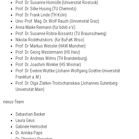
Prof. Dr. Susanne Homölle (Universität Rostock)
Prof. Dr. Silke Hüsing (TU Chemnitz)
Prof. Dr. Frank Linde (TH Köln)
Univ.-Prof. Mag. Dr. Wolf Rauch (Universität Graz)
Anna Maike Reimann (für bdvb e.V.)
Prof. Dr. Susanne Robra-Bissantz (TU Braunschweig)
Nikolai Rodehutskors (für BuFaK Wiso)
Prof. Dr. Markus Wessler (HAW München)
Prof. Dr. Georg Westermann (HS Harz)
Prof. Dr. Andreas Wilms (TH Brandenburg)
Prof. Dr. Joachim Winkler (HS Wismar)
Prof. Dr. Eveline Wuttke (Johann Wolfgang Goethe-Universität
Frankfurt a. M.)
Prof. Dr. Olga Zlatkin-Troitschanskaia (Johannes Gutenberg-
Universität Main)
nexus-Team
Sebastian Becker
Laura Geus
Gabriele Hentschel
Dr. Annika Pape
Dr. Christina Preusker