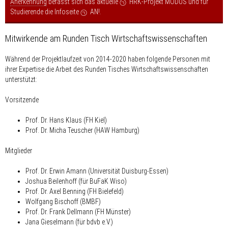
Anerkennung
befasst sich das aktuelle
HRK-Projekt MODUS
und für
Studierende die Infoseite
AN!
.
Mitwirkende am Runden Tisch Wirtschafts­wissenschaften
Während der Projektlaufzeit von 2014-2020 haben folgende Personen mit
ihrer Expertise die Arbeit des Runden Tisches Wirtschafts­wissenschaften
unterstützt:
Vorsitzende
Prof. Dr. Hans Klaus (FH Kiel)
Prof. Dr. Micha Teuscher (HAW Hamburg
)
Mitglieder
Prof. Dr. Erwin Amann (Universität Duisburg-Essen)
Joshua Beilenhoff (für BuFaK Wiso)
Prof. Dr. Axel Benning (FH Bielefeld)
Wolfgang Bischoff (BMBF)
Prof. Dr. Frank Dellmann (FH Münster)
Jana Gieselmann (für bdvb e.V.)