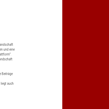
landschaft
en und eine
attform“.
andschaft
e Beiträge
liegt auch