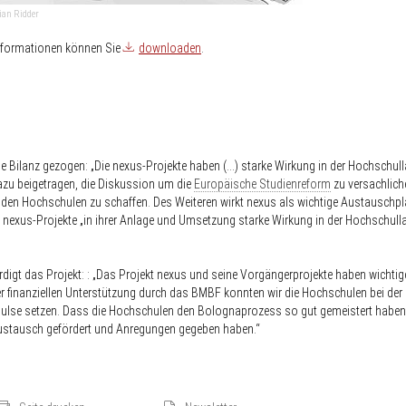
tian Ridder
 Informationen können Sie
downloaden
.
de Bilanz gezogen: „Die nexus-Projekte haben (…) starke Wirkung in der Hochschul
dazu beigetragen, die Diskussion um die
Europäische Studienreform
zu versachlich
den Hochschulen zu schaffen. Des Weiteren wirkt nexus als wichtige Austauschpl
 nexus-Projekte „in ihrer Anlage und Umsetzung starke Wirkung in der Hochschull
digt das Projekt: : „Das Projekt nexus und seine Vorgängerprojekte haben wichtig
der finanziellen Unterstützung durch das BMBF konnten wir die Hochschulen bei der
ulse setzen. Dass die Hochschulen den Bolognaprozess so gut gemeistert haben 
Austausch gefördert und Anregungen gegeben haben.“