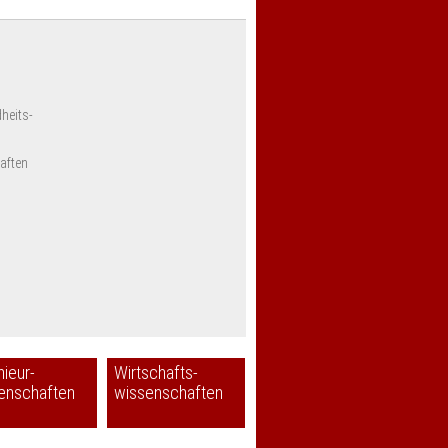
heits-
aften
nieur-
Wirtschafts-
enschaften
wissenschaften