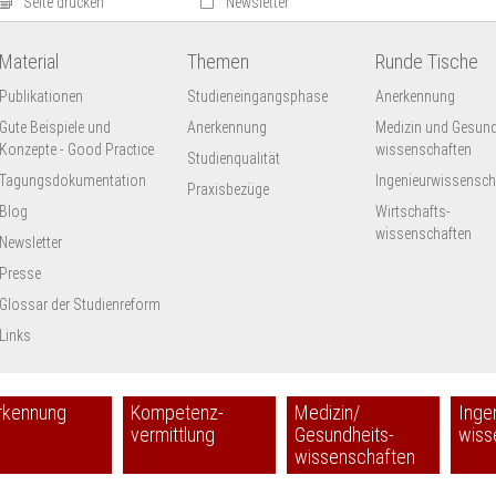
Seite drucken
Newsletter
Material
Themen
Runde Tische
Publikationen
Studieneingangsphase
Anerkennung
Gute Beispiele und
Anerkennung
Medizin und Gesund
Konzepte - Good Practice
wissenschaften
Studienqualität
Tagungsdokumentation
Ingenieur­wissensch
Praxisbezüge
Blog
Wirtschafts-
wissenschaften
Newsletter
Presse
Glossar der Studienreform
Links
rkennung
Kompetenz-
Medizin/
Inge
vermittlung
Gesundheits-
wiss
wissenschaften