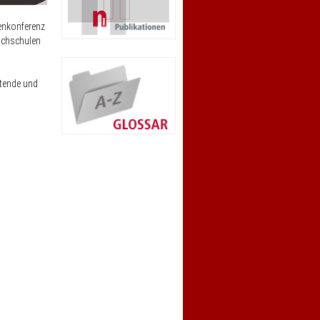
enkonferenz
ochschulen
ktende und