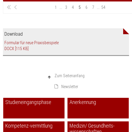
1
...
3
4
5
6
7
...
54
Download
Formular für neue Praxisbeispiele
DOCX
[115 KB]
Zum Seitenanfang
Newsletter
Studieneingangsphase
Anerkennung
Kompetenz-vermittlung
Medizin/ Gesundheits-
wissenschaften