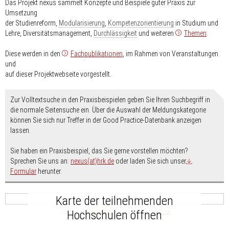
Das Projekt nexus sammelt Konzepte und Beispiele guter Praxis zur
Umsetzung
der Studienreform,
Modularisierung
,
Kompetenzorientierung
in Studium und
Lehre, Diversitätsmanagement,
Durchlässigkeit
und weiteren
Themen
.
Diese werden in den
Fachpublikationen
, im Rahmen von Veranstaltungen
und
auf dieser Projektwebseite vorgestellt.
Zur Volltextsuche in den Praxisbeispielen geben Sie Ihren Suchbegriff in
die normale Seitensuche ein. Über die Auswahl der Meldungskategorie
können Sie sich nur Treffer in der Good Practice-Datenbank anzeigen
lassen.
Sie haben ein Praxisbeispiel, das Sie gerne vorstellen möchten?
Sprechen Sie uns an:
nexus(at)hrk.de
oder laden Sie sich unser
Formular
herunter.
Karte der teilnehmenden
Hochschulen öffnen
Geodaten ©
OpenStreetMap
-Mitwirkende,
CC-BY-SA