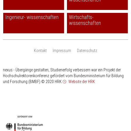
Ingenieur- wissenschaften
Wirtschafts-
wissenschaften
Kontakt
Impressum
Datenschutz
nexus - Übergänge gestalten, Studienerfolg verbessern war ein Projekt der
Hochschulrektorenkonferenz gefördert vom Bundesministerium für Bildung
und Forschung (BMBF)
© 2020 HRK
Website der HRK
HRK
gefördert
vom
Bundesministerium