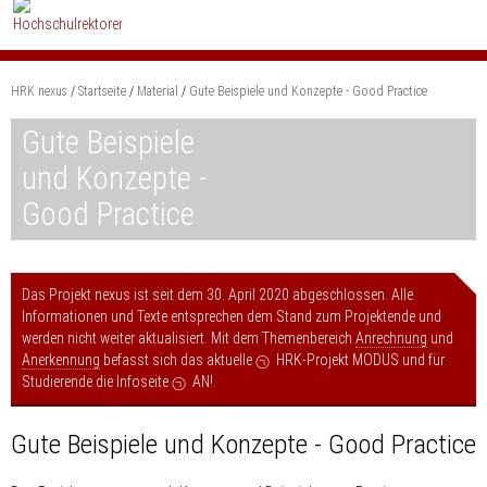
Zum
Content
springen
HRK nexus
Startseite
Material
Gute Beispiele und Konzepte - Good Practice
Suchbegriff
Gute Beispiele
und Konzepte -
Good Practice
Das Projekt nexus ist seit dem 30. April 2020 abgeschlossen. Alle
Informationen und Texte entsprechen dem Stand zum Projektende und
werden nicht weiter aktualisiert. Mit dem Themenbereich
Anrechnung
und
Anerkennung
befasst sich das aktuelle
HRK-Projekt MODUS
und für
Studierende die Infoseite
AN!
.
Gute Beispiele und Konzepte - Good Practice