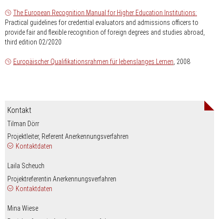
The European Recognition Manual for Higher Education Institutions:
Practical guidelines for credential evaluators and admissions officers to
provide fair and flexible recognition of foreign degrees and studies abroad,
third edition 02/2020
Europäischer Qualifikationsrahmen für lebenslanges Lernen
, 2008
Kontakt
Tilman Dörr
Projektleiter, Referent Anerkennungsverfahren
Kontaktdaten
nospam-
doerr
hrk.de
0049/(0)228/887-203
Laila Scheuch
Projektreferentin Anerkennungsverfahren
Kontaktdaten
nospam-
scheuch
hrk.de
0049/(0)228/887-211
Mina Wiese