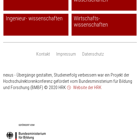
Ingenieur- wissenschaften
Wirtschafts-
wissenschaften
Kontakt
Impressum
Datenschutz
nexus - Übergänge gestalten, Studienerfolg verbessern war ein Projekt der
Hochschulrektorenkonferenz gefördert vom Bundesministerium für Bildung
und Forschung (BMBF)
© 2020 HRK
Website der HRK
HRK
gefördert
vom
Bundesministerium