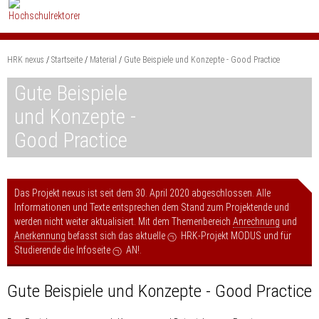
Zum
Content
springen
HRK nexus
Startseite
Material
Gute Beispiele und Konzepte - Good Practice
Suchbegriff
Gute Beispiele
und Konzepte -
Good Practice
Das Projekt nexus ist seit dem 30. April 2020 abgeschlossen. Alle
Informationen und Texte entsprechen dem Stand zum Projektende und
werden nicht weiter aktualisiert. Mit dem Themenbereich
Anrechnung
und
Anerkennung
befasst sich das aktuelle
HRK-Projekt MODUS
und für
Studierende die Infoseite
AN!
.
Gute Beispiele und Konzepte - Good Practice