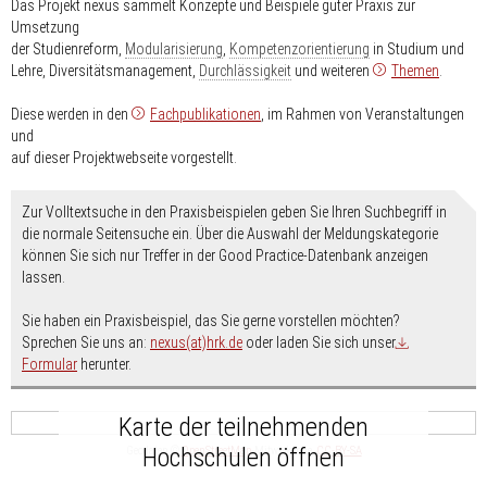
Das Projekt nexus sammelt Konzepte und Beispiele guter Praxis zur
Umsetzung
der Studienreform,
Modularisierung
,
Kompetenzorientierung
in Studium und
Lehre, Diversitätsmanagement,
Durchlässigkeit
und weiteren
Themen
.
Diese werden in den
Fachpublikationen
, im Rahmen von Veranstaltungen
und
auf dieser Projektwebseite vorgestellt.
Zur Volltextsuche in den Praxisbeispielen geben Sie Ihren Suchbegriff in
die normale Seitensuche ein. Über die Auswahl der Meldungskategorie
können Sie sich nur Treffer in der Good Practice-Datenbank anzeigen
lassen.
Sie haben ein Praxisbeispiel, das Sie gerne vorstellen möchten?
Sprechen Sie uns an:
nexus(at)hrk.de
oder laden Sie sich unser
Formular
herunter.
Karte der teilnehmenden
Hochschulen öffnen
Geodaten ©
OpenStreetMap
-Mitwirkende,
CC-BY-SA