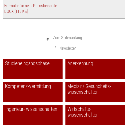
Formular für neue Praxisbeispiele
DOCX
[115 KB]
Zum Seitenanfang
Newsletter
Studieneingangsphase
Anerkennung
Kompetenz-vermittlung
Medizin/ Gesundheits-
wissenschaften
Ingenieur- wissenschaften
Wirtschafts-
wissenschaften