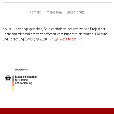
Kontakt
Impressum
Datenschutz
nexus - Übergänge gestalten, Studienerfolg verbessern war ein Projekt der
Hochschulrektorenkonferenz gefördert vom Bundesministerium für Bildung
und Forschung (BMBF)
© 2020 HRK
Website der HRK
HRK
gefördert
vom
Bundesministerium
für
Bildung
und
Forschung