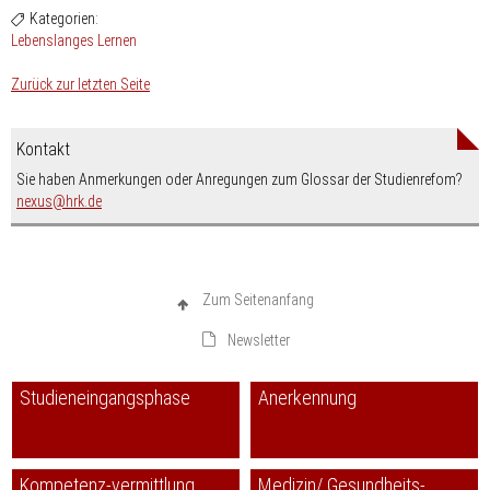
Kategorien:
Lebenslanges Lernen
Zurück zur letzten Seite
Kontakt
Sie haben Anmerkungen oder Anregungen zum Glossar der Studienrefom?
nospam-
nexus
hrk.de
Zum Seitenanfang
Newsletter
Studieneingangsphase
Anerkennung
Kompetenz-vermittlung
Medizin/ Gesundheits-