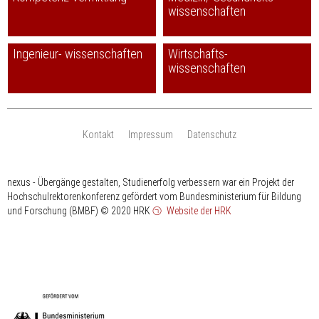
wissenschaften
Ingenieur- wissenschaften
Wirtschafts-
wissenschaften
Kontakt
Impressum
Datenschutz
nexus - Übergänge gestalten, Studienerfolg verbessern war ein Projekt der
Hochschulrektorenkonferenz gefördert vom Bundesministerium für Bildung
und Forschung (BMBF)
© 2020 HRK
Website der HRK
HRK
gefördert
vom