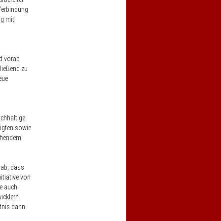
 Verbindung
ng mit
d vorab
ließend zu
eue
chhaltige
ligten sowie
tehendem
gab, dass
itiative von
se auch
icklern.
tnis dann