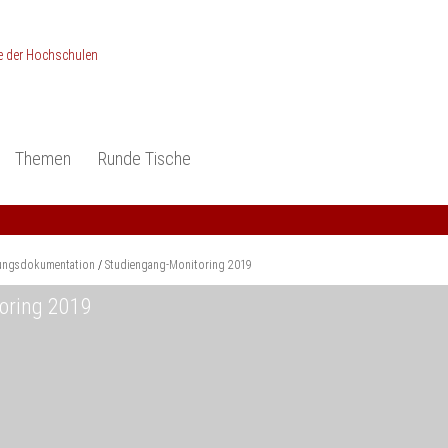
Themen
Runde Tische
ionen
Studieneingangsphase
Anerkennung
piele und Konzepte -
Anerkennung
Medizin und Gesundheits-
ctice
wissenschaften
Studienqualität
ungsdokumentation
Studiengang-Monitoring 2019
dokumentation
Ingenieur­wissenschaften
Praxisbezüge
oring 2019
Wirtschafts-
wissenschaften
er
der Studienreform