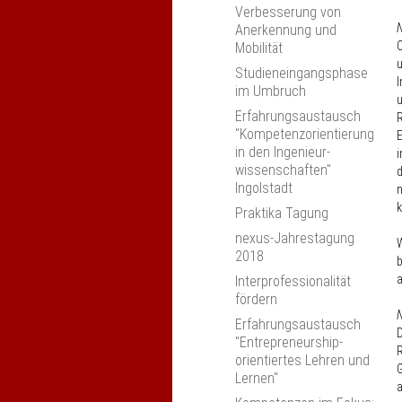
Verbesserung von
N
Anerkennung und
C
Mobilität
u
Studieneingangsphase
I
im Umbruch
u
Erfahrungsaustausch
R
"Kompetenzorientierung
E
in den Ingenieur­
i
wissenschaften"
d
Ingolstadt
n
k
Praktika Tagung
nexus-Jahrestagung
W
2018
b
a
Interprofessionalität
fördern
N
Erfahrungsaustausch
D
"Entrepreneurship-
R
orientiertes Lehren und
G
Lernen"
a