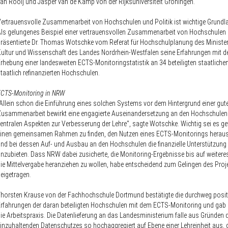
an Rooij und Jasper van de Kamp von der Rijksuniversiteit Groningen.
ertrauensvolle Zusammenarbeit von Hochschulen und Politik ist wichtige Grundl
ls gelungenes Beispiel einer vertrauensvollen Zusammenarbeit von Hochschulen 
räsentierte Dr. Thomas Wotschke vom Referat für Hochschulplanung des Ministe
ultur und Wissenschaft des Landes Nordrhein-Westfalen seine Erfahrungen mit de
rhebung einer landesweiten ECTS-Monitoringstatistik an 34 beteiligten staatliche
taatlich refinanzierten Hochschulen.
ECTS-Monitoring in NRW
Allein schon die Einführung eines solchen Systems vor dem Hintergrund einer gut
usammenarbeit bewirkt eine engagierte Auseinandersetzung an den Hochschulen
entralen Aspekten zur Verbesserung der Lehre", sagte Wotschke. Wichtig sei es g
inen gemeinsamen Rahmen zu finden, den Nutzen eines ECTS-Monitorings heraus
nd bei dessen Auf- und Ausbau an den Hochschulen die finanzielle Unterstützung
nzubieten. Dass NRW dabei zusicherte, die Monitoring-Ergebnisse bis auf weiteres
ie Mittelvergabe heranziehen zu wollen, habe entscheidend zum Gelingen des Proj
beigetragen.
horsten Krause von der Fachhochschule Dortmund bestätigte die durchweg posit
rfahrungen der daran beteiligten Hochschulen mit dem ECTS-Monitoring und gab E
ie Arbeitspraxis. Die Datenlieferung an das Landesministerium falle aus Gründen d
inzuhaltenden Datenschutzes so hochaggregiert auf Ebene einer Lehreinheit aus, 