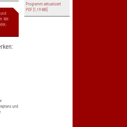
Programm aktualisiert
PDF
[1,19 MB]
 und
t. Mit
HRK-
rken:
ur
zeptanz und
e