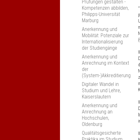
Prüfungen gestalten -
Kompetenzen abbilden,
"
Philipps-Universität
p
Marburg
U
n
Anerkennung und
N
Mobilität: Potenziale zur
(
Internationalisierung
der Studiengänge
W
Anerkennung und
D
Anrechnung im Kontext
d
der
N
(System-)Akkreditierung
z
m
Digitaler Wandel in
Studium und Lehre,
Kaiserslautern
W
Anerkennung und
D
Anrechnung an
b
Hochschulen,
i
Oldenburg
Qualitätsgesicherte
W
Praktika im Studium,
h