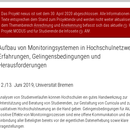
Das Projekt nexus ist seit dem 30. April 2020 abgeschlossen. Alle Informationen
Texte entsprechen dem Stand zum Projektende und werden nicht weiter aktualisier
dem Themenbereich
Anrechnung
und
Anerkennung
befasst sich das aktuelle
Projekt MODUS
und für Studierende die Infoseite
AN!
.
Aufbau von Monitoringsystemen in Hochschulnetzwe
Erfahrungen, Gelingensbedingungen und
Herausforderungen
12./13. Juni 2019, Universität Bremen
nalysen von Studienverläufen können Hochschulen ein gutes Handwerkzeug zur
nterstützung und Beratung von Studierenden, zur Gestaltung von Curricula und z
ualitativen Hochschulsteuerung an die Hand geben. Gelingensbedingungen für Ak
ositive Effekte von Monitoringprozessen sind eine offene Kommunikation und di
inbindung aller Beteiligten bereits vor der eigentlichen Datenerhebung sowie klare
ragestellungen.