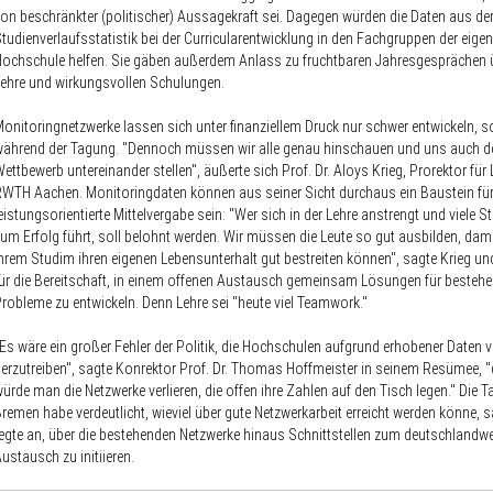
on beschränkter (politischer) Aussagekraft sei. Dagegen würden die Daten aus de
tudienverlaufsstatistik bei der Curricularentwicklung in den Fachgruppen der eige
ochschule helfen. Sie gäben außerdem Anlass zu fruchtbaren Jahresgesprächen ü
ehre und wirkungsvollen Schulungen.
onitoringnetzwerke lassen sich unter finanziellem Druck nur schwer entwickeln, s
während der Tagung. "Dennoch müssen wir alle genau hinschauen und uns auch 
ettbewerb untereinander stellen", äußerte sich Prof. Dr. Aloys Krieg, Prorektor für 
WTH Aachen. Monitoringdaten können aus seiner Sicht durchaus ein Baustein für
eistungsorientierte Mittelvergabe sein: "Wer sich in der Lehre anstrengt und viele S
um Erfolg führt, soll belohnt werden. Wir müssen die Leute so gut ausbilden, dami
hrem Studim ihren eigenen Lebensunterhalt gut bestreiten können", sagte Krieg und
ür die Bereitschaft, in einem offenen Austausch gemeinsam Lösungen für besteh
robleme zu entwickeln. Denn Lehre sei "heute viel Teamwork."
Es wäre ein großer Fehler der Politik, die Hochschulen aufgrund erhobener Daten v
erzutreiben", sagte Konrektor Prof. Dr. Thomas Hoffmeister in seinem Resümee, 
ürde man die Netzwerke verlieren, die offen ihre Zahlen auf den Tisch legen." Die T
remen habe verdeutlicht, wieviel über gute Netzwerkarbeit erreicht werden könne, s
egte an, über die bestehenden Netzwerke hinaus Schnittstellen zum deutschlandwe
ustausch zu initiieren.