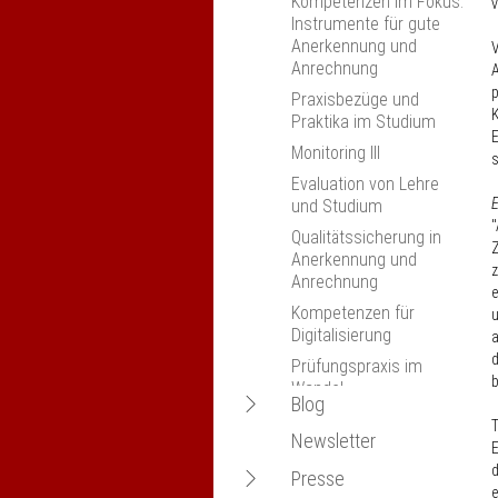
Kompetenzen im Fokus:
v
Instrumente für gute
Anerkennung und
V
Anrechnung
A
p
Praxisbezüge und
K
Praktika im Studium
E
Monitoring III
s
Evaluation von Lehre
und Studium
"
Qualitätssicherung in
Z
Anerkennung und
z
Anrechnung
e
Kompetenzen für
u
Digitalisierung
a
d
Prüfungspraxis im
Wandel
Navigation
Blog
20 Jahre Lissabon-
T
öffnen
Newsletter
Konvention: Quo vadis
Employability als ein
E
Anerkennung?
Ziel des
d
Navigation
Presse
Universitätsstudiums -
e
nexus-Jahrestagung