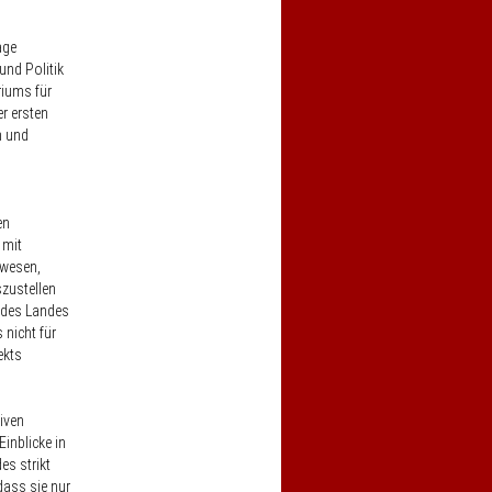
age
und Politik
riums für
r ersten
n und
en
 mit
ewesen,
zustellen
 des Landes
 nicht für
ekts
iven
inblicke in
es strikt
dass sie nur