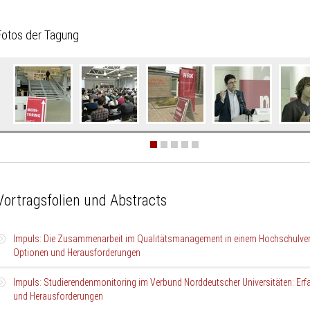
Fotos der Tagung
ildergalerie
berspringen
Vortragsfolien und Abstracts
Impuls: Die Zusammenarbeit im Qualitätsmanagement in einem Hochschulve
Optionen und Herausforderungen
Impuls: Studierendenmonitoring im Verbund Norddeutscher Universitäten: Er
Impuls:
Univ.-Prof. Dr. Uwe Schmidt
und Herausforderungen
Johannes Gutenberg-Universität Mainz