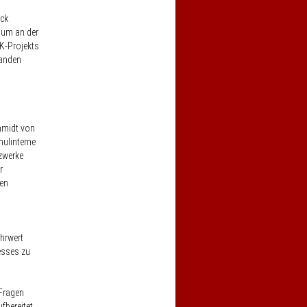
uck
dium an der
K-Projekts
tanden
hmidt von
hulinterne
zwerke
r
hen
hrwert
esses zu
 Fragen
fbereitet