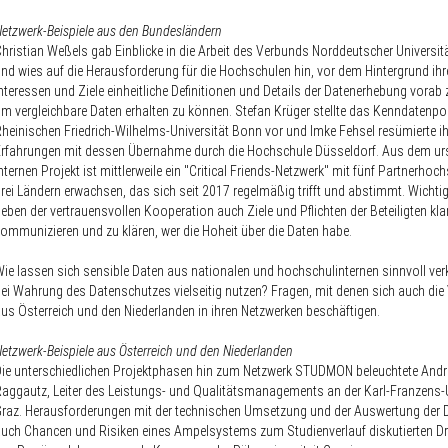
etzwerk-Beispiele aus den Bundesländern
hristian Weßels gab Einblicke in die Arbeit des Verbunds Norddeutscher Universit
nd wies auf die Herausforderung für die Hochschulen hin, vor dem Hintergrund ihre
nteressen und Ziele einheitliche Definitionen und Details der Datenerhebung vorab 
m vergleichbare Daten erhalten zu können. Stefan Krüger stellte das Kenndatenpor
heinischen Friedrich-Wilhelms-Universität Bonn vor und Imke Fehsel resümierte ih
rfahrungen mit dessen Übernahme durch die Hochschule Düsseldorf. Aus dem ur
nternen Projekt ist mittlerweile ein "Critical Friends-Netzwerk" mit fünf Partnerho
rei Ländern erwachsen, das sich seit 2017 regelmäßig trifft und abstimmt. Wichtig
eben der vertrauensvollen Kooperation auch Ziele und Pflichten der Beteiligten kla
ommunizieren und zu klären, wer die Hoheit über die Daten habe.
ie lassen sich sensible Daten aus nationalen und hochschulinternen sinnvoll ve
ei Wahrung des Datenschutzes vielseitig nutzen? Fragen, mit denen sich auch die 
us Österreich und den Niederlanden in ihren Netzwerken beschäftigen.
etzwerk-Beispiele aus Österreich und den Niederlanden
ie unterschiedlichen Projektphasen hin zum Netzwerk STUDMON beleuchtete And
aggautz, Leiter des Leistungs- und Qualitätsmanagements an der Karl-Franzens-U
raz. Herausforderungen mit der technischen Umsetzung und der Auswertung der 
uch Chancen und Risiken eines Ampelsystems zum Studienverlauf diskutierten Dr.