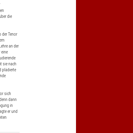
r
nen
ber die
o der Tenor
dem
Lehre an der
 eine
tudierende
t sie nach
 plädierte
ende
or sich
"denn dann
agung in
agte er und
iten