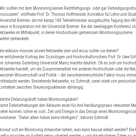
Wir sollten mit dem Monitoring keinen Rechtfertigungs- oder gar Verteidigungsdr
rovozieren", eröffnete Prof. Dr. Thomas Hoffmeister, Konrektor für Lehre und Stu
niversität Bremen, die mit kanpp 140 Teilnehmenden ausgebuchte Tagung des HR
exus in Kooperation mit der Universität Bremen. Bei der zweitägigen Konferenz s
etzwerke im Mittelpunkt, in denen Hochschulen gemeinsam Monitoringsysteme
weiter-)entwickeln.
ie exklusiv müssen unsere Netzwerke sein und wozu sollen sie dienen?
er einführende Vortrag des Soziologen und Hochschulforschers Prof. Dr. Uwe Sc
er Johannes Gutenberg-Universität Mainz machte deutlich: Ob es sich um hochsc
etzwerke handelt, um die Zusammenarbeit mit anderen Hochschulen oder die Net
wischen Wissenschaft und Politik – der zwischenmenschliche Faktor muss imme
itbedacht werden. Bestehende Netzwerke, so Schmidt, seien stark von persönlic
Kontakten zwischen Steuerungsakteuren abhängig.
elche Erklärungskraft haben Monitoringdaten?
amit Datenerhebungen den Akteuren einen für ihre Handlungspraxis relevanten Me
ieten können, lohne es sich, Zeit und Energie in das Design eines Monitoringproz
nvestieren. "Daten allein haben keine Intelligenz", betonte Schmidt.
orauf soll ein Monitoring Antworten liefern, was kann kausal erklärt werden? Die
ierfür müssten im Vorfeld genau überlegt werden – und die erhobenen Daten so au