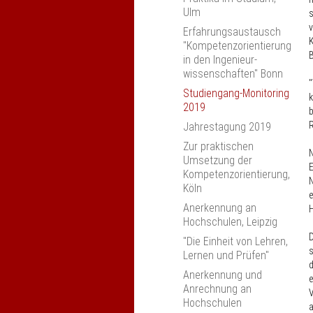
Ulm
s
v
Erfahrungsaustausch
K
"Kompetenzorientierung
B
in den Ingenieur­
wissenschaften" Bonn
"
Studiengang-Monitoring
k
2019
b
R
Jahrestagung 2019
Zur praktischen
N
Umsetzung der
E
Kompetenzorientierung,
N
Köln
e
Anerkennung an
H
Hochschulen, Leipzig
D
"Die Einheit von Lehren,
s
Lernen und Prüfen"
d
Anerkennung und
e
Anrechnung an
V
Hochschulen
a