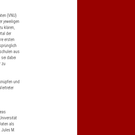
äten (VNU)
r jeweiligen
zu klären,
tal der
re ersten
sprünglich
chschulen aus
 sei dabei
r zu
rknüpfen und
Vertreter
reas
niversität
Daten als
 Jules M.