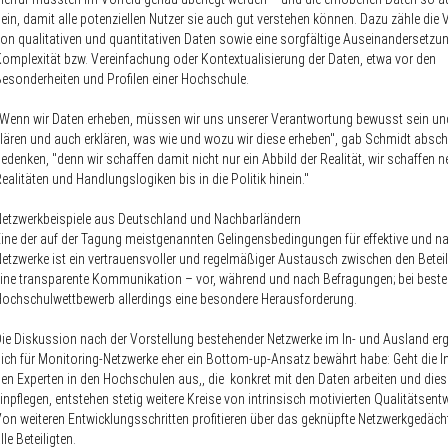
ein, damit alle potenziellen Nutzer sie auch gut verstehen können. Dazu zähle die
on qualitativen und quantitativen Daten sowie eine sorgfältige Auseinandersetzu
omplexität bzw. Vereinfachung oder Kontextualisierung der Daten, etwa vor den
esonderheiten und Profilen einer Hochschule.
Wenn wir Daten erheben, müssen wir uns unserer Verantwortung bewusst sein un
lären und auch erklären, was wie und wozu wir diese erheben", gab Schmidt absch
edenken, "denn wir schaffen damit nicht nur ein Abbild der Realität, wir schaffen n
ealitäten und Handlungslogiken bis in die Politik hinein."
etzwerkbeispiele aus Deutschland und Nachbarländern
ine der auf der Tagung meistgenannten Gelingensbedingungen für effektive und na
etzwerke ist ein vertrauensvoller und regelmäßiger Austausch zwischen den Betei
ine transparente Kommunikation – vor, während und nach Befragungen; bei bes
ochschulwettbewerb allerdings eine besondere Herausforderung.
ie Diskussion nach der Vorstellung bestehender Netzwerke im In- und Ausland er
ich für Monitoring-Netzwerke eher ein Bottom-up-Ansatz bewährt habe: Geht die In
en Experten in den Hochschulen aus,, die konkret mit den Daten arbeiten und die
inpflegen, entstehen stetig weitere Kreise von intrinsisch motivierten Qualitätsentw
on weiteren Entwicklungsschritten profitieren über das geknüpfte Netzwerkgedäch
lle Beteiligten.