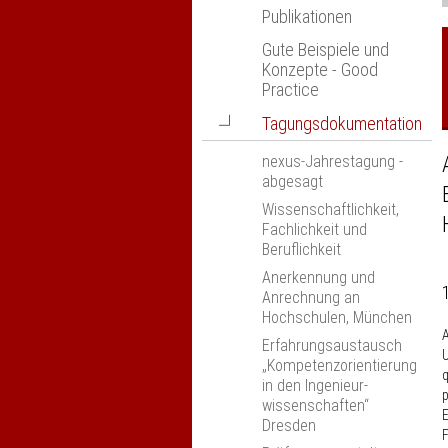
Publikationen
Gute Beispiele und
Konzepte - Good
Practice
Navigation
Tagungsdokumentation
öffnen
nexus-Jahrestagung -
abgesagt
Wissenschaftlichkeit,
Fachlichkeit und
Beruflichkeit
Anerkennung und
Anrechnung an
Hochschulen, München
A
Erfahrungsaustausch
U
„Kompetenzorientierung
q
in den Ingenieur­
p
wissenschaften“
E
Dresden
F