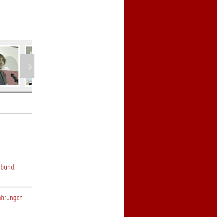
Vor
rbund:
fahrungen