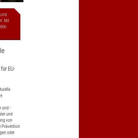
 und
t. Mit
HRK-
le
 für EU-
turelle
ie
n und -
aler und
ung von
e Prävention
agen oder