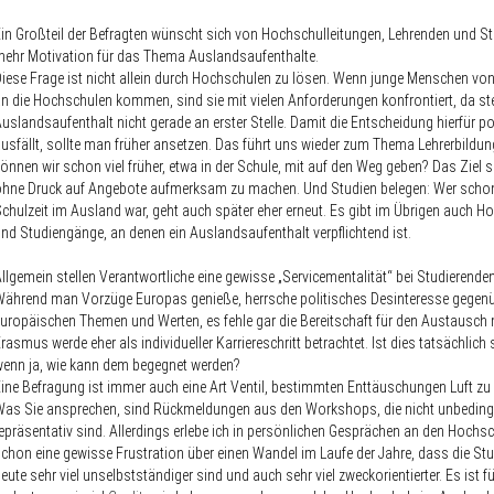
in Großteil der Befragten wünscht sich von Hochschulleitungen, Lehrenden und S
ehr Motivation für das Thema Auslandsaufenthalte.
iese Frage ist nicht allein durch Hochschulen zu lösen. Wenn junge Menschen von
n die Hochschulen kommen, sind sie mit vielen Anforderungen konfrontiert, da ste
uslandsaufenthalt nicht gerade an erster Stelle. Damit die Entscheidung hierfür po
usfällt, sollte man früher ansetzen. Das führt uns wieder zum Thema Lehrerbildu
önnen wir schon viel früher, etwa in der Schule, mit auf den Weg geben? Das Ziel so
hne Druck auf Angebote aufmerksam zu machen. Und Studien belegen: Wer schon
chulzeit im Ausland war, geht auch später eher erneut. Es gibt im Übrigen auch H
nd Studiengänge, an denen ein Auslandsaufenthalt verpflichtend ist.
llgemein stellen Verantwortliche eine gewisse „Servicementalität“ bei Studierenden
ährend man Vorzüge Europas genieße, herrsche politisches Desinteresse gegen
uropäischen Themen und Werten, es fehle gar die Bereitschaft für den Austausch 
rasmus werde eher als individueller Karriereschritt betrachtet. Ist dies tatsächlich
enn ja, wie kann dem begegnet werden?
ine Befragung ist immer auch eine Art Ventil, bestimmten Enttäuschungen Luft z
as Sie ansprechen, sind Rückmeldungen aus den Workshops, die nicht unbeding
epräsentativ sind. Allerdings erlebe ich in persönlichen Gesprächen an den Hochs
chon eine gewisse Frustration über einen Wandel im Laufe der Jahre, dass die St
eute sehr viel unselbstständiger sind und auch sehr viel zweckorientierter. Es ist f