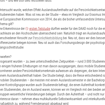
icht – und wie sich dies feststellen lässt.
ntersucht wurde, welchen Effekt Auslandsaufenthalte auf die Persönlichkeitsentw
tudierenden haben. Was ist neu an der Studie – etwa im Vergleich zur Erasmus I
er Europäischen Kommission von 2014, die als die bisher umfassendste Unter
hema gilt?
ie Erkenntnisse der
ersten Teilstudie
dürften weder für den DAAD noch für die e
achleute an den Hochschulen überraschend sein: Natürlich trägt ein Auslandsaufe
erschiedener Hinsicht zur
Persönlichkeitsbildung
bei. Neu ist, dass wir dies besse
ifferenzierter belegen können. Neu ist auch das Forschungsdesign der psycholog
ängsschnittstudie.
nwiefern?
nsgesamt wurden – zu zwei unterschiedlichen Zeitpunkten – rund 3.000 Studierend
n einigen früheren Erhebungen ist man davon ausgegangen, dass mobile Studier
ornherein andere Persönlichkeitsmerkmale aufweisen als diejenigen, die kein Inte
inem Auslandsaufenthalt haben. Die Studie belegt, dass die Reise entscheidend is
obilen Studierenden – die meisten mit einem Auslandssemester in der Bachelor
iner Kontrollgruppe wurden auch Studierende befragt, die einen Aufenthalt konkret
en Studierenden, die im Ausland waren, können wir im Vergleich mit den beiden a
ruppen wesentliche Veränderungen belegen. Durch den Aufenthalt – und nicht nur
nteresse daran – nehmen etwa multikulturelle Selbstwirksamkeit und interkulturel
maßgeblich zu, während Fremdenangst abgebaut wird.