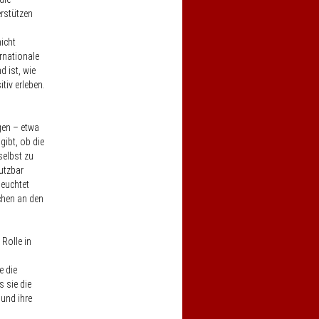
rstützen
icht
rnationale
 ist, wie
tiv erleben.
en – etwa
gibt, ob die
selbst zu
utzbar
leuchtet
chen an den
 Rolle in
e die
s sie die
 und ihre