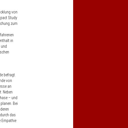
icklung von
mpact Study
suchung zum
rfahrenen
nthalt in
r und
ischen
e befragt.
ende von
resse an
t: Neben
phase – und
 planen. Bei
nderen
 durch das
le Empathie