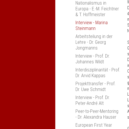
W
Nationalismus in
Verbesserung von
D
Europa - E.-M. Feichtner
Anerkennung und
d
& T. Hoffmeister
Mobilität
n
Interview - Marina
Studieneingangsphase
S
Steinmann
im Umbruch
N
Arbeitsteilung in der
Erfahrungsaustausch
Lehre - Dr. Georg
S
"Kompetenzorientierung
Jongmanns
G
in den Ingenieur­
s
wissenschaften"
Interview - Prof. Dr.
D
Ingolstadt
Johannes Wildt
i
Praktika Tagung
Interdisziplinarität - Prof.
O
Dr. Arvid Kappas
nexus-Jahrestagung
s
2018
g
Projekttransfer - Prof.
n
Dr. Uwe Schmidt
Interprofessionalität
L
fördern
Interview - Prof. Dr.
L
Peter-André Alt
Erfahrungsaustausch
s
"Entrepreneurship-
Peer-to-Peer-Mentoring
A
orientiertes Lehren und
- Dr. Alexandra Hauser
Lernen"
European First Year
G