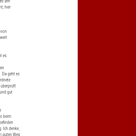
 es am
t, hier
 von
nwert
t es
hen
. Da geht es
rdnete
 überprüft
 und gut
r
ns beim
befinden
 Ich denke,
em guten Weg