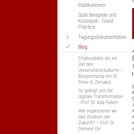
Publikationen
Gute Beispiele und
Konzepte - Good
Practice
Navigation
Tagungsdokumentation
öffnen
Navigation
Blog
nexus-Jahrestagung -
öffnen
abgesagt
Employability als ein
Wissenschaftlichkeit,
Ziel des
Fachlichkeit und
Universitätsstudiums -
Beruflichkeit
Besprechung von Dr.
Peter A. Zervakis
Anerkennung und
E
Anrechnung an
So gelingt uns die
K
Hochschulen, München
digitale Transformation
D
- Prof. Dr. Ada Pellert
Erfahrungsaustausch
J
„Kompetenzorientierung
Wie organisieren wir
m
in den Ingenieur­
das Studium der
wissenschaften“
Zukunft? – Prof. Dr.
i
Dresden
Dominic Orr
v