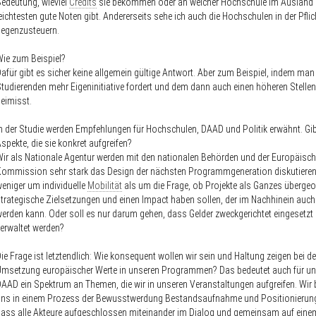
edeutung, wieviel
Credits
sie bekommen oder an welcher Hochschule im Ausland
eichtesten gute Noten gibt. Andererseits sehe ich auch die Hochschulen in der Pflich
egenzusteuern.
ie zum Beispiel?
afür gibt es sicher keine allgemein gültige Antwort. Aber zum Beispiel, indem man
tudierenden mehr Eigeninitiative fordert und dem dann auch einen höheren Stelle
eimisst.
n der Studie werden Empfehlungen für Hochschulen, DAAD und Politik erwähnt. Gib
spekte, die sie konkret aufgreifen?
ir als Nationale Agentur werden mit den nationalen Behörden und der Europäisc
ommission sehr stark das Design der nächsten Programmgeneration diskutieren
eniger um individuelle
Mobilität
als um die Frage, ob Projekte als Ganzes übergeo
trategische Zielsetzungen und einen Impact haben sollen, der im Nachhinein auch
erden kann. Oder soll es nur darum gehen, dass Gelder zweckgerichtet eingesetzt
verwaltet werden?
ie Frage ist letztendlich: Wie konsequent wollen wir sein und Haltung zeigen bei de
msetzung europäischer Werte in unseren Programmen? Das bedeutet auch für u
AAD ein Spektrum an Themen, die wir in unseren Veranstaltungen aufgreifen. Wir 
ns in einem Prozess der Bewusstwerdung Bestandsaufnahme und Positionierung.
ass alle Akteure aufgeschlossen miteinander im Dialog und gemeinsam auf ein