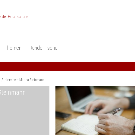
Themen
Runde Tische
ionen
Studieneingangsphase
Anerkennung
piele und Konzepte -
Anerkennung
Medizin und Gesundheits-
ctice
wissenschaften
Studienqualität
g
Interview - Marina Steinmann
dokumentation
Ingenieur­wissenschaften
Praxisbezüge
 Steinmann
Wirtschafts-
wissenschaften
er
der Studienreform