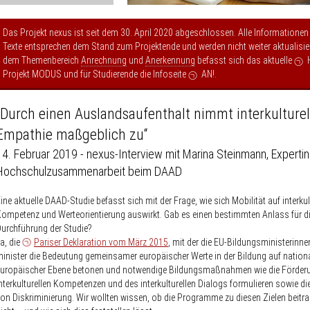
Das Projekt nexus ist seit dem 30. April 2020 abgeschlossen. Alle Informationen
Texte entsprechen dem Stand zum Projektende und werden nicht weiter aktualisier
dem Themenbereich
Anrechnung
und
Anerkennung
befasst sich das aktuelle
Projekt MODUS
und für Studierende die Infoseite
AN!
.
„Durch einen Auslandsaufenthalt nimmt interkulturel
Empathie maßgeblich zu“
14. Februar 2019 - nexus-Interview mit Marina Steinmann, Expertin
Hochschulzusammenarbeit beim DAAD
ine aktuelle DAAD-Studie befasst sich mit der Frage, wie sich Mobilität auf interkul
ompetenz und Werteorientierung auswirkt. Gab es einen bestimmten Anlass für d
urchführung der Studie?
a, die
Pariser Deklaration vom März 2015
, mit der die EU-Bildungsministerinne
inister die Bedeutung gemeinsamer europäischer Werte in der Bildung auf nation
europäischer Ebene betonen und notwendige Bildungsmaßnahmen wie die Förder
nterkulturellen Kompetenzen und des interkulturellen Dialogs formulieren sowie di
on Diskriminierung. Wir wollten wissen, ob die Programme zu diesen Zielen beitr