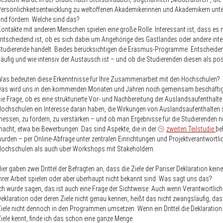
ersönlichkeitsentwicklung zu weltoffenen Akademikerinnen und Akademikern unte
nd fördern. Welche sind das?
ontakte mit anderen Menschen spielen eine große Rolle. Interessant ist, dass es n
ntscheidend ist, ob es sich dabei um Angehörige des Gastlandes oder andere inte
tudierende handelt. Beides berücksichtigen die Erasmus-Programme. Entscheidend
äufig und wie intensiv der Austausch ist – und ob die Studierenden diesen als posi
as bedeuten diese Erkenntnisse für Ihre Zusammenarbeit mit den Hochschulen?
Das wird uns in den kommenden Monaten und Jahren noch gemeinsam beschäftig
ie Frage, ob es eine strukturierte Vor- und Nachbereitung der Auslandsaufenthalte 
ochschulen ein Interesse daran haben, die Wirkungen von Auslandsaufenthalten 
essen, zu fördern, zu verstärken – und ob man Ergebnisse für die Studierenden n
acht, etwa bei Bewerbungen. Das sind Aspekte, die in der
zweiten Teilstudie
be
urden – per Online-Abfrage unter zentralen Einrichtungen und Projektverantwortli
ochschulen als auch über Workshops mit Stakeholdern.
ier gaben zwei Drittel der Befragten an, dass die Ziele der Pariser Deklaration keine
hrer Arbeit spielen oder aber überhaupt nicht bekannt sind. Was sagt uns das?
ch würde sagen, das ist auch eine Frage der Sichtweise. Auch wenn Verantwortlich
eklaration oder deren Ziele nicht genau kennen, heißt das nicht zwangsläufig, das
iele nicht dennoch in den Programmen umsetzen. Wenn ein Drittel die Deklaration
iele kennt, finde ich das schon eine ganze Menge.