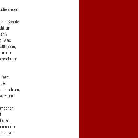
tudierenden
 der Schule
ht ein
sitiv
ng: Was
llte sein,
 in der
ochschulen
 fest:
über
mit anderen;
 so – und
u machen.
t
chulen
udierenden
ür sie von