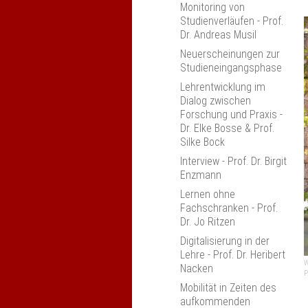
Monitoring von
Ulm
Studienverläufen - Prof.
Erfahrungsaustausch
Dr. Andreas Musil
"Kompetenzorientierung
Neuerscheinungen zur
in den Ingenieur­
Studieneingangsphase
wissenschaften" Bonn
Lehrentwicklung im
Studiengang-Monitoring
Dialog zwischen
2019
Forschung und Praxis -
Jahrestagung 2019
Dr. Elke Bosse & Prof.
Silke Bock
Zur praktischen
Umsetzung der
Interview - Prof. Dr. Birgit
Kompetenzorientierung,
Enzmann
Köln
Lernen ohne
Anerkennung an
Fachschranken - Prof.
Hochschulen, Leipzig
Dr. Jo Ritzen
"Die Einheit von Lehren,
Digitalisierung in der
Lernen und Prüfen"
Lehre - Prof. Dr. Heribert
W
Nacken
Anerkennung und
P
Anrechnung an
Mobilität in Zeiten des
Hochschulen
aufkommenden