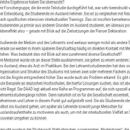
elche Ergebnisse haben Sie überrascht?
ie Forschergruppe, die die erste Teilstudie durchgeführt hat, war sehr beeindruckt
er Entwicklung, die Studierende im Ausland nehmen. Sie ist zu vergleichen mit Res
ach spezifischen intensiven interkulturellen Trainings. Das ist insofern bemerkensw
tudierenden ja primär aus anderen Gründen im Ausland studieren, ein überaus pos
ebeneffekt also – gerade mit Blick auf die Zielsetzungen der Pariser Deklaratio
tudierende der Medizin und des Lehramts sind weitaus weniger mobil als andere S
erade sie werden in ihrem späteren Berufsalltag häufig im direkten Kontakt mit 
tehen. Was bedeutet dies mit Blick auf eine zunehmend diverse Gesellschaft?
ie Mediziner würde ich an dieser Stelle ausklammern, sie gehen zu einem anderen 
ns Ausland, etwa als Arzt im Praktikum. Bei den Lehramtsstudierenden hat dies si
rganisation und Struktur des Studiums mit seinen zwei oder mehreren Fächern zu 
ind die Ängste entsprechend höher. Das wurde auch als Problem erkannt. Es gibt
ute Beispiele an deutschen Hochschulen, die hierfür Lösungen suchen, das ist ab
icht Regel. Der DAAD legt aktuell eine Reihe an Programmen auf, die sich speziell 
ehramtsstudiengänge richten. Denn natürlich ist es für die Gesellschaft essentiell
ehrerinnen und Lehrer in diesem Punkt gut aufgestellt sind. Sie als Studierende id
elbst ins Ausland gehen, um später als Lehrende sowohl junge Menschen für
uslandsaufenthalte zu motivieren als auch, um mit der interkulturellen Vielfalt an
souverän umgehen zu können.
esucht wurde in der Studie nach Stellschrauben, sogenannten „Moderatoren“, die 