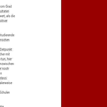
 vom Grad
ultaten
ert, als die
itiver
n.
tudierende.
Menschen
Zeitpunkt
cher mit
tun, hier
 inzwischen
er noch
an
, dass
ealerweise
 Schulen
die