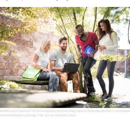
eltoffen durch Erasmus+? Die Wirkungsstudie des DAAD belegt, dass ein Auslandsaufenthalt in verschieden
ersönlichkeitsbildung beiträgt. Foto: Jan von Allwörden/DAAD