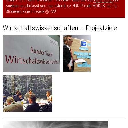
Anerkennung
befasst sich das aktuelle
HRK-Projekt MODUS
und für
Studierende die Infoseite
AN!
.
Wirtschafts­wissenschaften – Projektziele