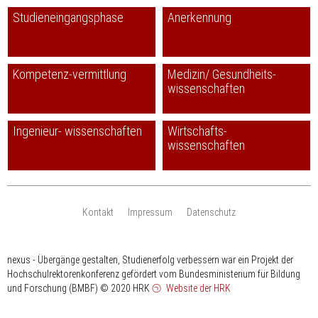
Studieneingangsphase
Anerkennung
Kompetenz-vermittlung
Medizin/ Gesundheits-
wissenschaften
Ingenieur- wissenschaften
Wirtschafts-
wissenschaften
Kontakt
Impressum
Datenschutz
nexus - Übergänge gestalten, Studienerfolg verbessern war ein Projekt der
Hochschulrektorenkonferenz gefördert vom Bundesministerium für Bildung
und Forschung (BMBF)
© 2020 HRK
Website der HRK