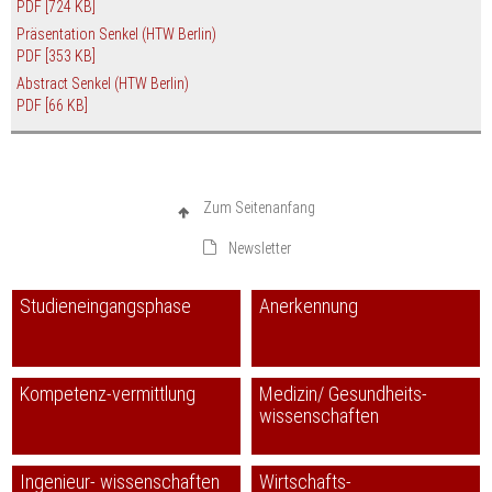
PDF
[724 KB]
Präsentation Senkel (HTW Berlin)
PDF
[353 KB]
Abstract Senkel (HTW Berlin)
PDF
[66 KB]
Zum Seitenanfang
Newsletter
Studieneingangsphase
Anerkennung
Kompetenz-vermittlung
Medizin/ Gesundheits-
wissenschaften
Ingenieur- wissenschaften
Wirtschafts-