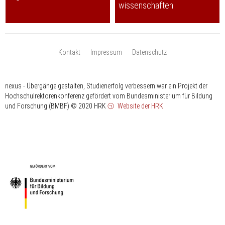
wissenschaften
Kontakt
Impressum
Datenschutz
nexus - Übergänge gestalten, Studienerfolg verbessern war ein Projekt der
Hochschulrektorenkonferenz gefördert vom Bundesministerium für Bildung
und Forschung (BMBF)
© 2020 HRK
Website der HRK
HRK
gefördert
vom
Bundesministerium
für
Bildung
und