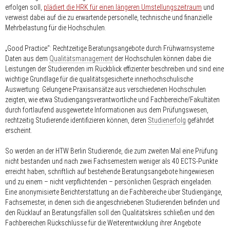
erfolgen soll,
plädiert die HRK für einen längeren Umstellungszeitraum
und
verweist dabei auf die zu erwartende personelle, technische und finanzielle
Mehrbelastung für die Hochschulen.
„Good Practice“: Rechtzeitige Beratungsangebote durch Frühwarnsysteme
Daten aus dem
Qualitätsmanagement
der Hochschulen können dabei die
Leistungen der Studierenden im Rückblick effizienter beschreiben und sind eine
wichtige Grundlage für die qualitätsgesicherte innerhochschulische
Auswertung: Gelungene Praxisansätze aus verschiedenen Hochschulen
zeigten, wie etwa Studiengangsverantwortliche und Fachbereiche/Fakultäten
durch fortlaufend ausgewertete Informationen aus dem Prüfungswesen,
rechtzeitig Studierende identifizieren können, deren
Studienerfolg
gefährdet
erscheint.
So werden an der HTW Berlin Studierende, die zum zweiten Mal eine Prüfung
nicht bestanden und nach zwei Fachsemestern weniger als 40 ECTS-Punkte
erreicht haben, schriftlich auf bestehende Beratungsangebote hingewiesen
und zu einem – nicht verpflichtenden – persönlichen Gespräch eingeladen.
Eine anonymisierte Berichterstattung an die Fachbereiche über Studiengänge,
Fachsemester, in denen sich die angeschriebenen Studierenden befinden und
den Rücklauf an Beratungsfällen soll den Qualitätskreis schließen und den
Fachbereichen Rückschlüsse für die Weiterentwicklung ihrer Angebote