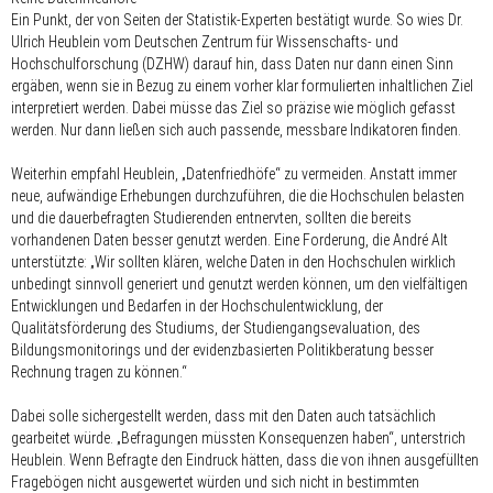
Ein Punkt, der von Seiten der Statistik-Experten bestätigt wurde. So wies Dr.
Ulrich Heublein vom Deutschen Zentrum für Wissenschafts- und
Hochschulforschung (DZHW) darauf hin, dass Daten nur dann einen Sinn
ergäben, wenn sie in Bezug zu einem vorher klar formulierten inhaltlichen Ziel
interpretiert werden. Dabei müsse das Ziel so präzise wie möglich gefasst
werden. Nur dann ließen sich auch passende, messbare Indikatoren finden.
Weiterhin empfahl Heublein, „Datenfriedhöfe“ zu vermeiden. Anstatt immer
neue, aufwändige Erhebungen durchzuführen, die die Hochschulen belasten
und die dauerbefragten Studierenden entnervten, sollten die bereits
vorhandenen Daten besser genutzt werden. Eine Forderung, die André Alt
unterstützte: „Wir sollten klären, welche Daten in den Hochschulen wirklich
unbedingt sinnvoll generiert und genutzt werden können, um den vielfältigen
Entwicklungen und Bedarfen in der Hochschulentwicklung, der
Qualitätsförderung des Studiums, der Studiengangsevaluation, des
Bildungsmonitorings und der evidenzbasierten Politikberatung besser
Rechnung tragen zu können.“
Dabei solle sichergestellt werden, dass mit den Daten auch tatsächlich
gearbeitet würde. „Befragungen müssten Konsequenzen haben“, unterstrich
Heublein. Wenn Befragte den Eindruck hätten, dass die von ihnen ausgefüllten
Fragebögen nicht ausgewertet würden und sich nicht in bestimmten