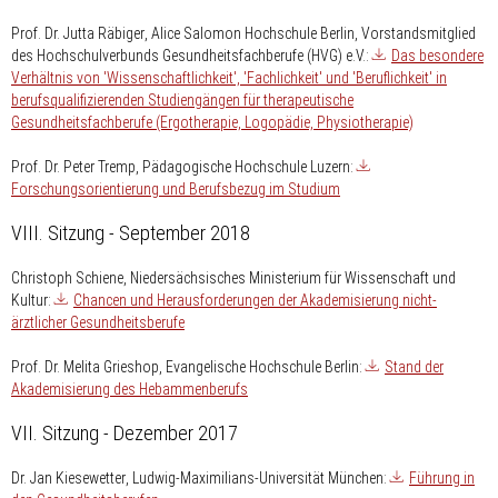
Prof. Dr. Jutta Räbiger
, Alice Salomon Hochschule Berlin, Vorstandsmitglied
des Hochschulverbunds Gesundheitsfachberufe (HVG) e.V.:
Das besondere
Verhältnis von 'Wissenschaftlichkeit', 'Fachlichkeit' und 'Beruflichkeit' in
berufsqualifizierenden Studiengängen für therapeutische
Gesundheitsfachberufe (Ergotherapie, Logopädie, Physiotherapie)
Prof. Dr. Peter Tremp
, Pädagogische Hochschule Luzern:
Forschungsorientierung und Berufsbezug im Studium
VIII. Sitzung - September 2018
Christoph Schiene
, Niedersächsisches Ministerium für Wissenschaft und
Kultur:
Chancen und Herausforderungen der Akademisierung nicht-
ärztlicher Gesundheitsberufe
Prof. Dr. Melita Grieshop
, Evangelische Hochschule Berlin:
Stand der
Akademisierung des Hebammenberufs
VII. Sitzung - Dezember 2017
Dr. Jan Kiesewetter
, Ludwig-Maximilians-Universität München:
Führung in