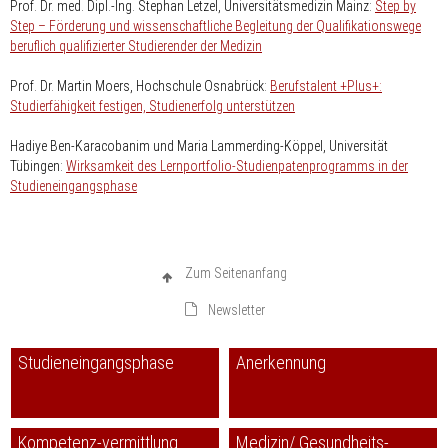
Prof. Dr. med. Dipl.-Ing. Stephan Letzel,
Universitätsmedizin Mainz:
Step by
Step – Förderung und wissenschaftliche Begleitung der Qualifikationswege
beruflich qualifizierter Studierender der Medizin
Prof. Dr. Martin Moers,
Hochschule
Osnabrück:
Berufstalent +Plus+:
Studierfähigkeit festigen, Studienerfolg unterstützen
Hadiye Ben-Karacobanim und Maria Lammerding-Köppel,
Universität
Tübingen:
Wirksamkeit des Lernportfolio-Studienpatenprogramms in der
Studieneingangsphase
Zum Seitenanfang
Newsletter
Studieneingangsphase
Anerkennung
Kompetenz-vermittlung
Medizin/ Gesundheits-