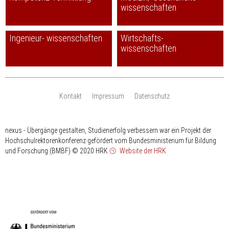
wissenschaften
Ingenieur- wissenschaften
Wirtschafts-
wissenschaften
Kontakt
Impressum
Datenschutz
nexus - Übergänge gestalten, Studienerfolg verbessern war ein Projekt der
Hochschulrektorenkonferenz gefördert vom Bundesministerium für Bildung
und Forschung (BMBF)
© 2020 HRK
Website der HRK
HRK
gefördert
vom