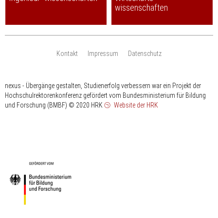
wissenschaften
Kontakt
Impressum
Datenschutz
nexus - Übergänge gestalten, Studienerfolg verbessern war ein Projekt der
Hochschulrektorenkonferenz gefördert vom Bundesministerium für Bildung
und Forschung (BMBF)
© 2020 HRK
Website der HRK
HRK
gefördert
vom
Bundesministerium
für
Bildung
und