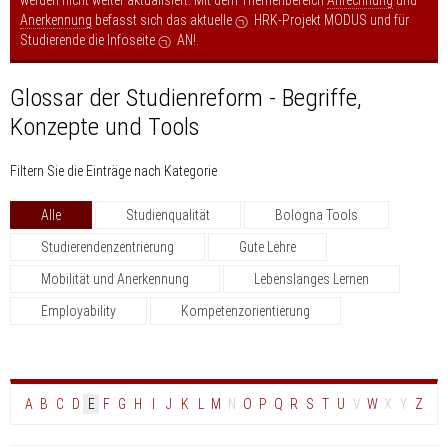
Anerkennung
befasst sich das aktuelle
HRK-Projekt MODUS
und für
Studierende die Infoseite
AN!
.
Glossar der Studienreform - Begriffe,
Konzepte und Tools
Filtern Sie die Einträge nach Kategorie
Alle
Studienqualität
Bologna Tools
Studierendenzentrierung
Gute Lehre
Mobilität und Anerkennung
Lebenslanges Lernen
Employability
Kompetenzorientierung
A
B
C
D
E
F
G
H
I
J
K
L
M
N
O
P
Q
R
S
T
U
V
W
X
Y
Z