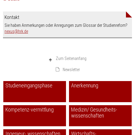
Kontakt
Sie haben Anmerkungen oder Anregungen zum Glossar der Studienrefom?
nospam-
nexus
hrk.de
Zum Seitenanfang
Newsletter
Studieneingangsphase
Anerkennung
Kompetenz-vermittlung
Medizin/ Gesundheits-
wissenschaften
Ingenieur- wissenschaften
Wirtschafts-