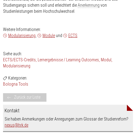
Studiengangs sichern soll und erleichtert die
Anerkennung
von
Studienleistungen beim Hochschulwechsel.
Weitere Informationen:
Modularisierung
,
Module
und
ECTS
Siehe auch:
ECTS/ECTS-Credits
Lernergebnisse / Learning Outcomes
Modul
Modularisierung
Kategorien:
Bologna Tools
Zurück zur Liste
Kontakt
Sie haben Anmerkungen oder Anregungen zum Glossar der Studienrefom?
nospam-
nexus
hrk.de