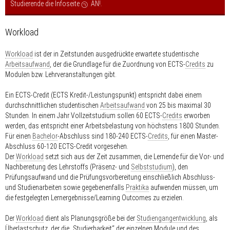
Studierende die Infoseite
AN!
.
Workload
Workload
ist der in Zeitstunden ausgedrückte erwartete studentische
Arbeitsaufwand
, der die Grundlage für die Zuordnung von ECTS-
Credits
zu
Modulen bzw. Lehrveranstaltungen gibt.
Ein ECTS-Credit (ECTS Kredit-/Leistungspunkt) entspricht dabei einem
durchschnittlichen studentischen
Arbeitsaufwand
von 25 bis maximal 30
Stunden. In einem Jahr Vollzeitstudium sollen 60 ECTS-
Credits
erworben
werden, das entspricht einer Arbeitsbelastung von höchstens 1800 Stunden.
Für einen
Bachelor
-Abschluss sind 180-240 ECTS-
Credits
, für einen Master-
Abschluss 60-120 ECTS-Credit vorgesehen.
Der
Workload
setzt sich aus der Zeit zusammen, die Lernende für die Vor- und
Nachbereitung des Lehrstoffs (Präsenz- und
Selbststudium
), den
Prüfungsaufwand und die Prüfungsvorbereitung einschließlich Abschluss-
und Studienarbeiten sowie gegebenenfalls
Praktika
aufwenden müssen, um
die festgelegten Lernergebnisse/Learning Outcomes zu erzielen.
Der
Workload
dient als Planungsgröße bei der
Studiengangentwicklung
, als
Überlastschutz, der die „Studierbarkeit“ der einzelnen Module und des