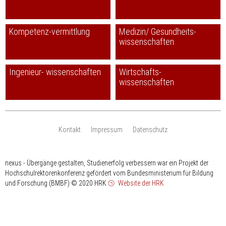
Kompetenz-vermittlung
Medizin/ Gesundheits-
wissenschaften
Ingenieur- wissenschaften
Wirtschafts-
wissenschaften
Kontakt
Impressum
Datenschutz
nexus - Übergänge gestalten, Studienerfolg verbessern war ein Projekt der
Hochschulrektorenkonferenz gefördert vom Bundesministerium für Bildung
und Forschung (BMBF)
© 2020 HRK
Website der HRK
HRK