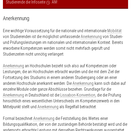
Studierende die Infoseite
AN!
.
Anerkennung
Eine wichtige Voraussetzung für die nationale und internationale
Mobilität
von Studierenden ist die möglichst umfassende
Anerkennung
von Studien-
und Prüfungsleistungen im nationalen und internationalen Kontext. Bereits
erworbene Kompetenzen werden somit nicht mehrfach geprüft und
Studienzeiten nicht unnötig verlängert.
Anerkennung
an Hochschulen bezieht sich also auf Kompetenzen oder
Leistungen, die an Hochschulen erbracht wurden und die mit dem Ziel der
Fortsetzung des Studiums in einem anderen Studiengang oder an einer
anderen Hochschule anerkannt werden. Die
Anerkennung
kann sich dabei auf
einzelne Module oder ganze Abschlüsse beziehen. Grundlage für die
Anerkennung
in Deutschland ist die
Lissabon-Konvention
, die die Prüfung
hinsichtlich eines wesentlichen Unterschieds im Kompetenzerwerb in den
Mittelpunkt stellt und
Anerkennung
als Regelfall betrachtet.
Formal bezeichnet
Anerkennung
die Feststellung des Wertes einer
Bildungsqualifikation, der von der zuständigen Behörde bestätigt wird und die
andernorts erbrachte Leistung mit denselben Rechtswirkungen ausgestattet,