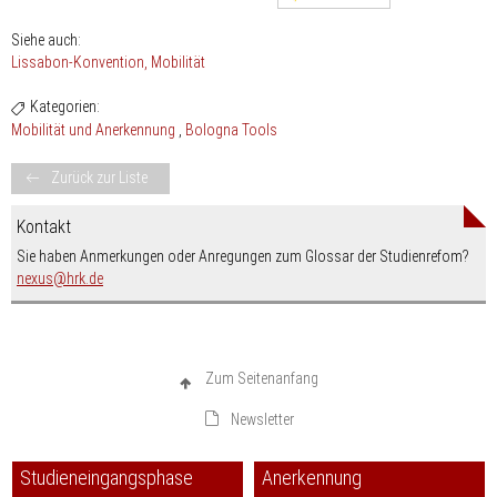
Siehe auch:
Lissabon-Konvention
Mobilität
Kategorien:
Mobilität und Anerkennung
Bologna Tools
Zurück zur Liste
Kontakt
Sie haben Anmerkungen oder Anregungen zum Glossar der Studienrefom?
nospam-
nexus
hrk.de
Zum Seitenanfang
Newsletter
Studieneingangsphase
Anerkennung