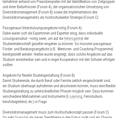
teilnehmer anhand von Praxisbeispielen mit der Identifikation von Zielgruppen
und ihren Bedürfnissen (Forum A), der organisatorischen Umsetzung von
Diversitätsmanagement (Forum B) sowie der Implementation des
Diversitätsmanagements als hochschulweiter Strategie (Forum C).
Passgenaue Unterstützungsangebote nötig (Forum A)
Dabei waren sich die Expertinnen und Experten einig, dass individuelle
Lösungsansätze —nötig seien, um auf die
Heterogenität
der
Studierendenschaft gezielter eingehen zu können. So müssten passgenaue
Förder- und Beratungsangebote (z.B. Mentoren- und Coaching-Programme)
bereitgestellt werden. Hierbei wurde angeregt, dass solche Angebote auf das
Studium anrechenbar sein und in enger Kooperation mit den Schulen erfolgen
sollten.
Angebote für flexible Studiengestaltung (Forum B)
Damit Studierende, die durch Beruf oder Familie zeitlich eingeschränkt sind,
ein Studium überhaupt aufnehmen und absolvieren können, muss eine flexible
Studiengestaltung zu unterschiedlichen Phasen möglich sein. Dazu kommen
verschiedene Maßnahmen und Instrumente (
E-Learning
, Fernstudium,
berufsbegleitend, etc.) in Frage.
Diversitätsmanagement muss zum Hochschulkonzept passen (Forum C)
So sehr
Diversität
als neues Trendthema in den Fokus rückt und als Chance