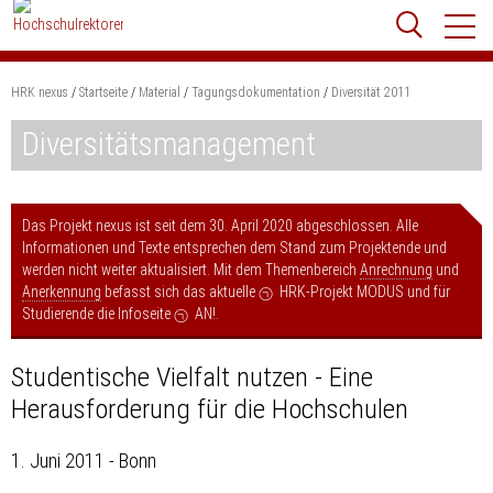
Zum
Websit
Content
springen
HRK nexus
Startseite
Material
Tagungsdokumentation
Diversität 2011
Suchbegriff
Suchen
Diversitätsmanagement
Das Projekt nexus ist seit dem 30. April 2020 abgeschlossen. Alle
Informationen und Texte entsprechen dem Stand zum Projektende und
werden nicht weiter aktualisiert. Mit dem Themenbereich
Anrechnung
und
Anerkennung
befasst sich das aktuelle
HRK-Projekt MODUS
und für
Studierende die Infoseite
AN!
.
Studentische Vielfalt nutzen - Eine
Herausforderung für die Hochschulen
1. Juni 2011 - Bonn