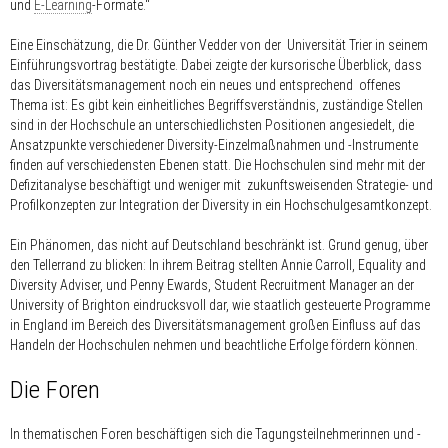
und
E-Learning
-Formate.“
Eine Einschätzung, die Dr. Günther Vedder von der Universität Trier in seinem
Einführungsvortrag bestätigte. Dabei zeigte der kursorische Überblick, dass
das Diversitätsmanagement noch ein neues und entsprechend offenes
Thema ist: Es gibt kein einheitliches Begriffsverständnis, zuständige Stellen
sind in der Hochschule an unterschiedlichsten Positionen angesiedelt, die
Ansatzpunkte verschiedener Diversity-Einzelmaßnahmen und -Instrumente
finden auf verschiedensten Ebenen statt. Die Hochschulen sind mehr mit der
Defizitanalyse beschäftigt und weniger mit zukunftsweisenden Strategie- und
Profilkonzepten zur Integration der Diversity in ein Hochschulgesamtkonzept.
Ein Phänomen, das nicht auf Deutschland beschränkt ist. Grund genug, über
den Tellerrand zu blicken: In ihrem Beitrag stellten Annie Carroll, Equality and
Diversity Adviser, und Penny Ewards, Student Recruitment Manager an der
University of Brighton eindrucksvoll dar, wie staatlich gesteuerte Programme
in England im Bereich des Diversitätsmanagement großen Einfluss auf das
Handeln der Hochschulen nehmen und beachtliche Erfolge fördern können.
Die Foren
In thematischen Foren beschäftigen sich die Tagungsteilnehmerinnen und -