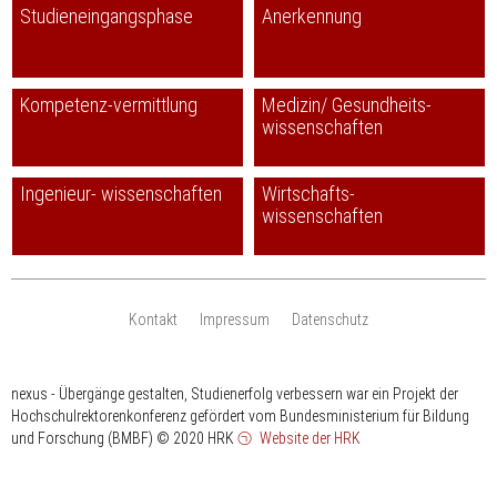
Studieneingangsphase
Anerkennung
Kompetenz-vermittlung
Medizin/ Gesundheits-
wissenschaften
Ingenieur- wissenschaften
Wirtschafts-
wissenschaften
Kontakt
Impressum
Datenschutz
nexus - Übergänge gestalten, Studienerfolg verbessern war ein Projekt der
Hochschulrektorenkonferenz gefördert vom Bundesministerium für Bildung
und Forschung (BMBF)
© 2020 HRK
Website der HRK
HRK