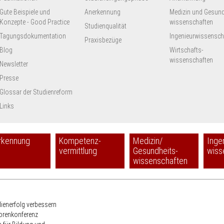
Gute Beispiele und
Anerkennung
Medizin und Gesund
Konzepte - Good Practice
wissenschaften
Studienqualität
Tagungsdokumentation
Ingenieur­wissensch
Praxisbezüge
Blog
Wirtschafts-
wissenschaften
Newsletter
Presse
Glossar der Studienreform
Links
rkennung
Kompetenz-
Medizin/
Inge
vermittlung
Gesundheits-
wiss
wissenschaften
HRK
dienerfolg verbessern
torenkonferenz