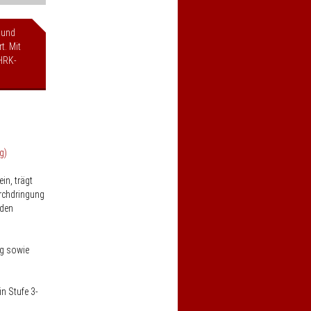
 und
t. Mit
HRK-
g)
in, trägt
urchdringung
 den
ng sowie
n Stufe 3-