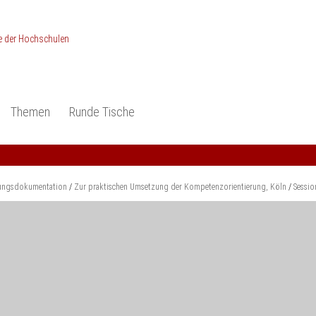
Themen
Runde Tische
ionen
Studieneingangsphase
Anerkennung
piele und Konzepte -
Anerkennung
Medizin und Gesundheits-
ctice
wissenschaften
Studienqualität
ungsdokumentation
Zur praktischen Umsetzung der Kompetenzorientierung, Köln
Sessio
dokumentation
Ingenieur­wissenschaften
Praxisbezüge
Wirtschafts-
wissenschaften
er
der Studienreform