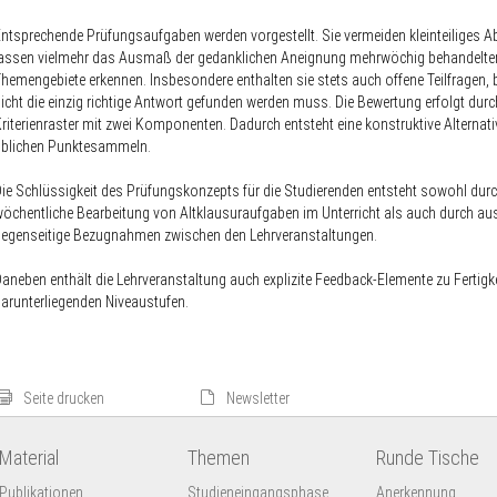
ntsprechende Prüfungsaufgaben werden vorgestellt. Sie vermeiden kleinteiliges A
assen vielmehr das Ausmaß der gedanklichen Aneignung mehrwöchig behandelte
hemengebiete erkennen. Insbesondere enthalten sie stets auch offene Teilfragen, 
icht die einzig richtige Antwort gefunden werden muss. Die Bewertung erfolgt durc
riterienraster mit zwei Komponenten. Dadurch entsteht eine konstruktive Alternat
üblichen Punktesammeln.
ie Schlüssigkeit des Prüfungskonzepts für die Studierenden entsteht sowohl durc
öchentliche Bearbeitung von Altklausuraufgaben im Unterricht als auch durch au
egenseitige Bezugnahmen zwischen den Lehrveranstaltungen.
aneben enthält die Lehrveranstaltung auch explizite Feedback-Elemente zu Fertigke
arunterliegenden Niveaustufen.
Seite drucken
Newsletter
Material
Themen
Runde Tische
Publikationen
Studieneingangsphase
Anerkennung