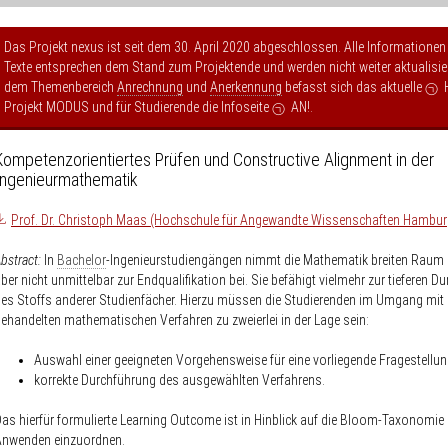
Das Projekt nexus ist seit dem 30. April 2020 abgeschlossen. Alle Informationen
Texte entsprechen dem Stand zum Projektende und werden nicht weiter aktualisier
dem Themenbereich
Anrechnung
und
Anerkennung
befasst sich das aktuelle
Projekt MODUS
und für Studierende die Infoseite
AN!
.
Kompetenzorientiertes Prüfen und Constructive Alignment in der
Ingenieurmathematik
Prof. Dr. Christoph Maas (Hochschule für Angewandte Wissenschaften Hambur
bstract:
In
Bachelor
-Ingenieurstudiengängen nimmt die Mathematik breiten Raum e
ber nicht unmittelbar zur Endqualifikation bei. Sie befähigt vielmehr zur tieferen D
es Stoffs anderer Studienfächer. Hierzu müssen die Studierenden im Umgang mit
ehandelten mathematischen Verfahren zu zweierlei in der Lage sein:
Auswahl einer geeigneten Vorgehensweise für eine vorliegende Fragestellu
korrekte Durchführung des ausgewählten Verfahrens.
as hierfür formulierte Learning Outcome ist in Hinblick auf die Bloom-Taxonomie i
Anwenden einzuordnen.