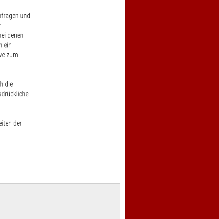
bfragen und
r
bei denen
h ein
ive zum
h die
sdrückliche
iten der