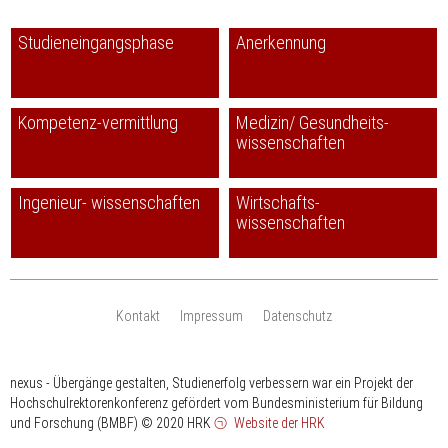
Studieneingangsphase
Anerkennung
Kompetenz-vermittlung
Medizin/ Gesundheits-
wissenschaften
Ingenieur- wissenschaften
Wirtschafts-
wissenschaften
Kontakt
Impressum
Datenschutz
nexus - Übergänge gestalten, Studienerfolg verbessern war ein Projekt der
Hochschulrektorenkonferenz gefördert vom Bundesministerium für Bildung
und Forschung (BMBF)
© 2020 HRK
Website der HRK