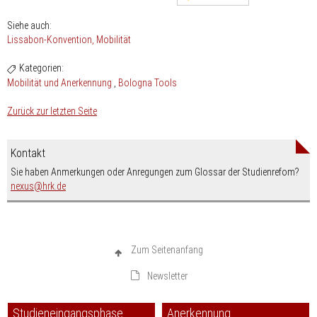
Siehe auch:
Lissabon-Konvention
Mobilität
Kategorien:
Mobilität und Anerkennung
Bologna Tools
Zurück zur letzten Seite
Kontakt
Sie haben Anmerkungen oder Anregungen zum Glossar der Studienrefom?
nospam-
nexus
hrk.de
Zum Seitenanfang
Newsletter
Studieneingangsphase
Anerkennung