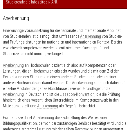
Studierende die Infoseite
AN!
.
Anerkennung
Eine wichtige Voraussetzung für die nationale und internationale
Mobilität
von Studierenden ist die möglichst umfassende
Anerkennung
von Studien-
und Prüfungsleistungen im nationalen und internationalen Kontext. Bereits
erworbene Kompetenzen werden somit nicht mehrfach geprüft und
Studienzeiten nicht unnötig verlängert.
Anerkennung
an Hochschulen bezieht sich also auf Kompetenzen oder
Leistungen, die an Hochschulen erbracht wurden und die mit dem Ziel der
Fortsetzung des Studiums in einem anderen Studiengang oder an einer
anderen Hochschule anerkannt werden. Die
Anerkennung
kann sich dabei auf
einzelne Module oder ganze Abschlüsse beziehen. Grundlage für die
Anerkennung
in Deutschland ist die
Lissabon-Konvention
, die die Prüfung
hinsichtlich eines wesentlichen Unterschieds im Kompetenzerwerb in den
Mittelpunkt stellt und
Anerkennung
als Regelfall betrachtet.
Formal bezeichnet
Anerkennung
die Feststellung des Wertes einer
Bildungsqualifikation, der von der zuständigen Behörde bestätigt wird und die
andernorts erbrachte Leistung mit denselben Rechtswirkungen ausgestattet,