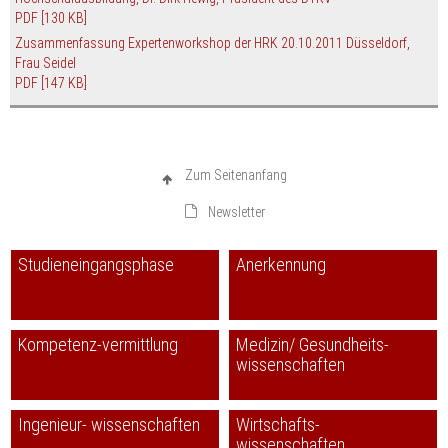
PDF
[130 KB]
Zusammenfassung Expertenworkshop der HRK 20.10.2011 Düsseldorf,
Frau Seidel
PDF
[147 KB]
Zum Seitenanfang
Newsletter
Studieneingangsphase
Anerkennung
Kompetenz-vermittlung
Medizin/ Gesundheits-
wissenschaften
Ingenieur- wissenschaften
Wirtschafts-
wissenschaften