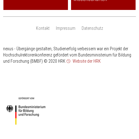
Kontakt
Impressum
Datenschutz
nexus - Übergänge gestalten, Studienerfolg verbessern war ein Projekt der
Hochschulrektorenkonferenz gefördert vom Bundesministerium für Bildung
und Forschung (BMBF)
© 2020 HRK
Website der HRK
HRK
gefördert
vom
Bundesministerium
für
Bildung
und
Forschung