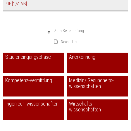
PDF
[1,51 MB]
Zum Seitenanfang
Newsletter
Studieneingangsphase
Anerkennung
Kompetenz-vermittlung
Medizin/ Gesundheits-
wissenschaften
Ingenieur- wissenschaften
Wirtschafts-
wissenschaften