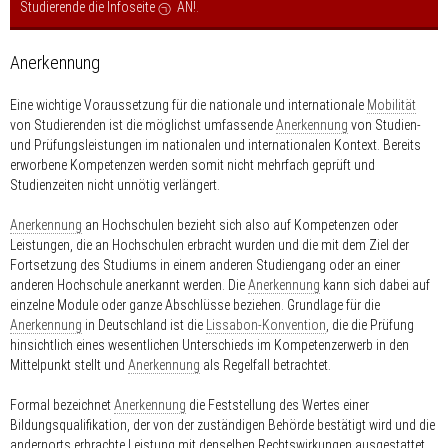
Studierende die Infoseite
AN!
.
Anerkennung
Eine wichtige Voraussetzung für die nationale und internationale
Mobilität
von Studierenden ist die möglichst umfassende
Anerkennung
von Studien-
und Prüfungsleistungen im nationalen und internationalen Kontext. Bereits
erworbene Kompetenzen werden somit nicht mehrfach geprüft und
Studienzeiten nicht unnötig verlängert.
Anerkennung
an Hochschulen bezieht sich also auf Kompetenzen oder
Leistungen, die an Hochschulen erbracht wurden und die mit dem Ziel der
Fortsetzung des Studiums in einem anderen Studiengang oder an einer
anderen Hochschule anerkannt werden. Die
Anerkennung
kann sich dabei auf
einzelne Module oder ganze Abschlüsse beziehen. Grundlage für die
Anerkennung
in Deutschland ist die
Lissabon-Konvention
, die die Prüfung
hinsichtlich eines wesentlichen Unterschieds im Kompetenzerwerb in den
Mittelpunkt stellt und
Anerkennung
als Regelfall betrachtet.
Formal bezeichnet
Anerkennung
die Feststellung des Wertes einer
Bildungsqualifikation, der von der zuständigen Behörde bestätigt wird und die
andernorts erbrachte Leistung mit denselben Rechtswirkungen ausgestattet,