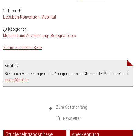
Siehe auch:
Lissabon-Konvention
Mobilität
Kategorien:
Mobilität und Anerkennung
Bologna Tools
Zurück zur letzten Seite
Kontakt
Sie haben Anmerkungen oder Anregungen zum Glossar der Studienrefom?
nospam-
nexus
hrk.de
Zum Seitenanfang
Newsletter
Studieneingangsphase
Anerkennung