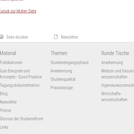
urück zur letzten Seite
Seite drucken
Newsletter
Material
Themen
Runde Tische
Publikationen
Studieneingangsphase
Anerkennung
Gute Beispiele und
Anerkennung
Medizin und Gesund
Konzepte - Good Practice
wissenschaften
Studienqualität
Tagungsdokumentation
Ingenieur­wissensch
Praxisbezüge
Blog
Wirtschafts-
wissenschaften
Newsletter
Presse
Glossar der Studienreform
Links