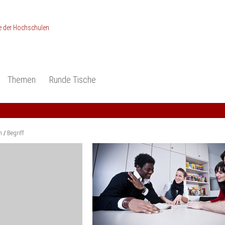
Themen
Runde Tische
ionen
Studieneingangsphase
Anerkennung
piele und Konzepte -
Anerkennung
Medizin und Gesundheits-
ctice
wissenschaften
Studienqualität
m
Begriff
dokumentation
Ingenieur­wissenschaften
Praxisbezüge
Wirtschafts-
wissenschaften
er
der Studienreform