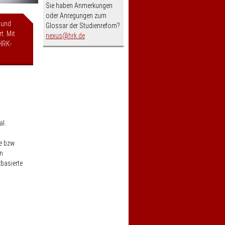
Sie haben Anmerkungen
oder Anregungen zum
 und
Glossar der Studienrefom?
t. Mit
nospam-
nexus
hrk.de
HRK-
al.
e bzw.
in
zbasierte