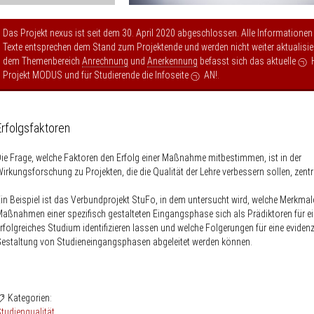
Das Projekt nexus ist seit dem 30. April 2020 abgeschlossen. Alle Informationen
Texte entsprechen dem Stand zum Projektende und werden nicht weiter aktualisier
dem Themenbereich
Anrechnung
und
Anerkennung
befasst sich das aktuelle
Projekt MODUS
und für Studierende die Infoseite
AN!
.
Erfolgsfaktoren
ie Frage, welche Faktoren den Erfolg einer Maßnahme mitbestimmen, ist in der
irkungsforschung zu Projekten, die die Qualität der Lehre verbessern sollen, zentr
in Beispiel ist das Verbundprojekt StuFo, in dem untersucht wird, welche Merkmal
aßnahmen einer spezifisch gestalteten Eingangsphase sich als Prädiktoren für e
rfolgreiches Studium identifizieren lassen und welche Folgerungen für eine eviden
estaltung von Studieneingangsphasen abgeleitet werden können.
Kategorien:
tudienqualität