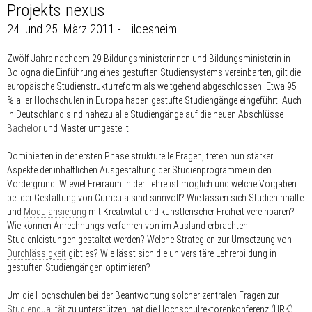
Projekts nexus
24. und 25. März 2011 - Hildesheim
Zwölf Jahre nachdem 29 Bildungsministerinnen und Bildungsministerin in
Bologna die Einführung eines gestuften Studiensystems vereinbarten, gilt die
europäische Studienstrukturreform als weitgehend abgeschlossen. Etwa 95
% aller Hochschulen in Europa haben gestufte Studiengänge eingeführt. Auch
in Deutschland sind nahezu alle Studiengänge auf die neuen Abschlüsse
Bachelor
und Master umgestellt.
Dominierten in der ersten Phase strukturelle Fragen, treten nun stärker
Aspekte der inhaltlichen Ausgestaltung der Studienprogramme in den
Vordergrund: Wieviel Freiraum in der Lehre ist möglich und welche Vorgaben
bei der Gestaltung von Curricula sind sinnvoll? Wie lassen sich Studieninhalte
und
Modularisierung
mit Kreativität und künstlerischer Freiheit vereinbaren?
Wie können Anrechnungs-verfahren von im Ausland erbrachten
Studienleistungen gestaltet werden? Welche Strategien zur Umsetzung von
Durchlässigkeit
gibt es? Wie lässt sich die universitäre Lehrerbildung in
gestuften Studiengängen optimieren?
Um die Hochschulen bei der Beantwortung solcher zentralen Fragen zur
Studienqualität
zu unterstützen, hat die Hochschulrektorenkonferenz (HRK)