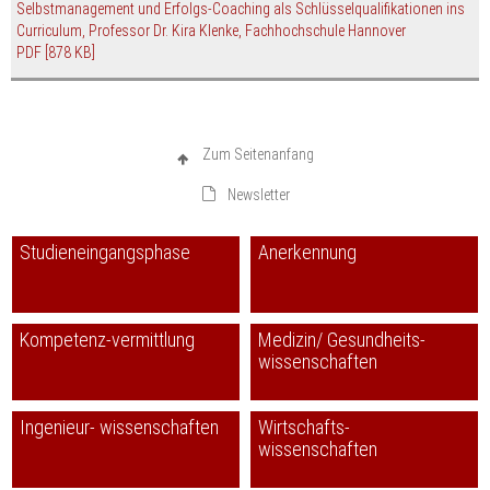
Selbstmanagement und Erfolgs-Coaching als Schlüsselqualifikationen ins
Curriculum, Professor Dr. Kira Klenke, Fachhochschule Hannover
PDF
[878 KB]
Zum Seitenanfang
Newsletter
Studieneingangsphase
Anerkennung
Kompetenz-vermittlung
Medizin/ Gesundheits-
wissenschaften
Ingenieur- wissenschaften
Wirtschafts-
wissenschaften