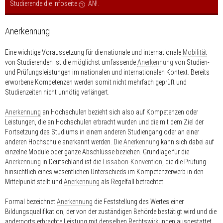
Studierende die Infoseite
AN!
.
Anerkennung
Eine wichtige Voraussetzung für die nationale und internationale
Mobilität
von Studierenden ist die möglichst umfassende
Anerkennung
von Studien-
und Prüfungsleistungen im nationalen und internationalen Kontext. Bereits
erworbene Kompetenzen werden somit nicht mehrfach geprüft und
Studienzeiten nicht unnötig verlängert.
Anerkennung
an Hochschulen bezieht sich also auf Kompetenzen oder
Leistungen, die an Hochschulen erbracht wurden und die mit dem Ziel der
Fortsetzung des Studiums in einem anderen Studiengang oder an einer
anderen Hochschule anerkannt werden. Die
Anerkennung
kann sich dabei auf
einzelne Module oder ganze Abschlüsse beziehen. Grundlage für die
Anerkennung
in Deutschland ist die
Lissabon-Konvention
, die die Prüfung
hinsichtlich eines wesentlichen Unterschieds im Kompetenzerwerb in den
Mittelpunkt stellt und
Anerkennung
als Regelfall betrachtet.
Formal bezeichnet
Anerkennung
die Feststellung des Wertes einer
Bildungsqualifikation, der von der zuständigen Behörde bestätigt wird und die
andernorts erbrachte Leistung mit denselben Rechtswirkungen ausgestattet,