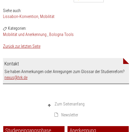
Siehe auch:
Lissabon-Konvention
Mobilität
Kategorien:
Mobilität und Anerkennung
Bologna Tools
Zurück zur letzten Seite
Kontakt
Sie haben Anmerkungen oder Anregungen zum Glossar der Studienrefom?
nospam-
nexus
hrk.de
Zum Seitenanfang
Newsletter
Studieneingangsphase
Anerkennung