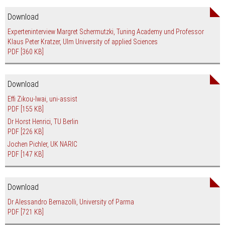
Download
Experteninterview Margret Schermutzki, Tuning Academy und Professor
Klaus Peter Kratzer, Ulm University of applied Sciences
PDF
[360 KB]
Download
Effi Zikou-Iwai, uni-assist
PDF
[155 KB]
Dr Horst Henrici, TU Berlin
PDF
[226 KB]
Jochen Pichler, UK NARIC
PDF
[147 KB]
Download
Dr Alessandro Bernazolli, University of Parma
PDF
[721 KB]