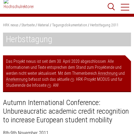
Zum
Websit
Content
springen
HRK nexus
Startseite
Material
Tagungsdokumentation
Herbsttagung 2011
Suchbegriff
Suchen
Herbsttagung
Das Projekt nexus ist seit dem 30. April 2020 abgeschlossen. Alle
Informationen und Texte entsprechen dem Stand zum Projektende und
werden nicht weiter aktualisiert. Mit dem Themenbereich
Anrechnung
und
Anerkennung
befasst sich das aktuelle
HRK-Projekt MODUS
und für
Studierende die Infoseite
AN!
.
Autumn International Conference:
Unbureaucratic academic credit recognition
to increase European student mobility
8th-9th November 2011