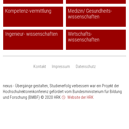
Kompetenz-vermittlung
Medizin/ Gesundheits-
wissenschaften
Ingenieur- wissenschaften
Wirtschafts-
wissenschaften
Kontakt
Impressum
Datenschutz
nexus - Übergänge gestalten, Studienerfolg verbessern war ein Projekt der
Hochschulrektorenkonferenz gefördert vom Bundesministerium für Bildung
und Forschung (BMBF)
© 2020 HRK
Website der HRK
HRK