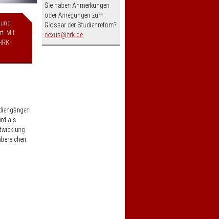
Sie haben Anmerkungen
oder Anregungen zum
 und
Glossar der Studienrefom?
t. Mit
nospam-
nexus
hrk.de
HRK-
udiengängen
rd als
ntwicklung
hbereichen.