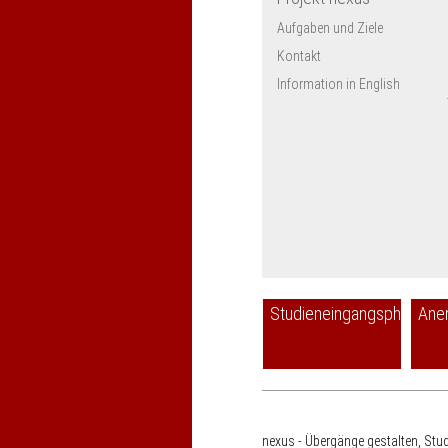
Aufgaben und Ziele
Kontakt
Information in English
Studieneingangsphase
Ane
nexus - Übergänge gestalten, Stu