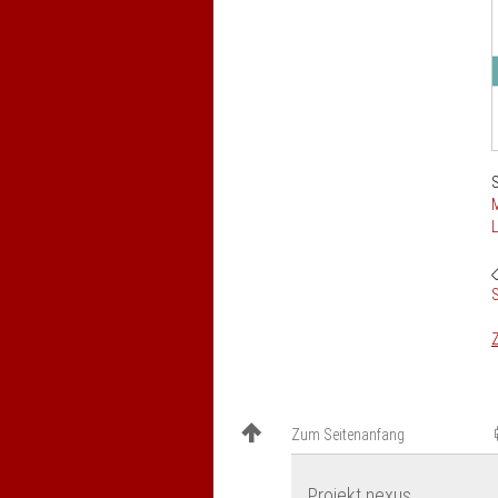
S
M
L
S
Z
Zum Seitenanfang
Projekt nexus