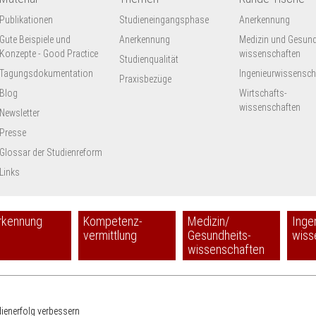
Publikationen
Studieneingangsphase
Anerkennung
Gute Beispiele und
Anerkennung
Medizin und Gesund
Konzepte - Good Practice
wissenschaften
Studienqualität
Tagungsdokumentation
Ingenieur­wissensch
Praxisbezüge
Blog
Wirtschafts-
wissenschaften
Newsletter
Presse
Glossar der Studienreform
Links
rkennung
Kompetenz-
Medizin/
Inge
vermittlung
Gesundheits-
wiss
wissenschaften
HRK
dienerfolg verbessern