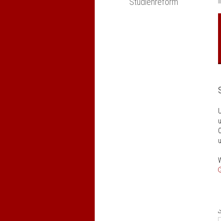
Studienreform
u
C
u
W