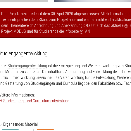
Das Projekt nexus ist seit dem 30. April 2020 abgeschlossen. Alle Informationen
Texte entsprechen dem Stand zum Projektende und werden nicht weiter aktualisier
dem Themenbereich
Anrechnung
und
Anerkennung
befasst sich das aktuelle
Projekt MODUS
und für Studierende die Infoseite
AN!
.
Studiengangentwicklung
Unter
Studiengangentwicklung
ist die Konzipierung und Weiterentwicklung von St
nd Modulen zu verstehen. Die inhaltliche Ausrichtung und Entwicklung der Lehre wi
urriculumentwicklung bezeichnet. Die Verantwortung für die Entwicklung, Weitere
nd Gestaltung von Studiengängen und Curricula liegt bei den Fakultäten bzw. Fac
eitere Informationen:
Studiengang- und Curriculumentwicklung
Ergänzendes Material: