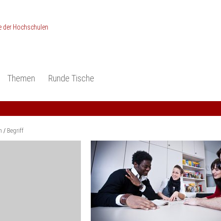
Themen
Runde Tische
ionen
Studieneingangsphase
Anerkennung
piele und Konzepte -
Anerkennung
Medizin und Gesundheits-
ctice
wissenschaften
Studienqualität
m
Begriff
dokumentation
Ingenieur­wissenschaften
Praxisbezüge
Wirtschafts-
wissenschaften
er
der Studienreform