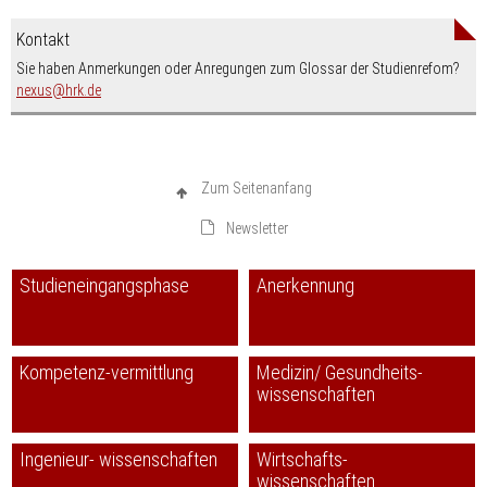
Kontakt
Sie haben Anmerkungen oder Anregungen zum Glossar der Studienrefom?
nospam-
nexus
hrk.de
Zum Seitenanfang
Newsletter
Studieneingangsphase
Anerkennung
Kompetenz-vermittlung
Medizin/ Gesundheits-
wissenschaften
Ingenieur- wissenschaften
Wirtschafts-
wissenschaften