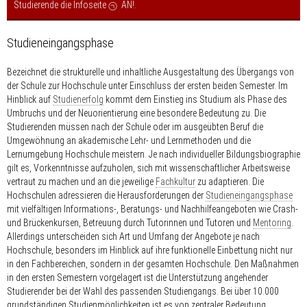
Studierende die Infoseite
AN!
.
Studieneingangsphase
Bezeichnet die strukturelle und inhaltliche Ausgestaltung des Übergangs von
der Schule zur Hochschule unter Einschluss der ersten beiden Semester. Im
Hinblick auf
Studienerfolg
kommt dem Einstieg ins Studium als Phase des
Umbruchs und der Neuorientierung eine besondere Bedeutung zu. Die
Studierenden müssen nach der Schule oder im ausgeübten Beruf die
Umgewöhnung an akademische Lehr- und Lernmethoden und die
Lernumgebung Hochschule meistern. Je nach individueller Bildungsbiographie
gilt es, Vorkenntnisse aufzuholen, sich mit wissenschaftlicher Arbeitsweise
vertraut zu machen und an die jeweilige
Fachkultur
zu adaptieren. Die
Hochschulen adressieren die Herausforderungen der
Studieneingangsphase
mit vielfältigen Informations-, Beratungs- und Nachhilfeangeboten wie Crash-
und Brückenkursen, Betreuung durch Tutorinnen und Tutoren und
Mentoring
.
Allerdings unterscheiden sich Art und Umfang der Angebote je nach
Hochschule, besonders im Hinblick auf ihre funktionelle Einbettung nicht nur
in den Fachbereichen, sondern in der gesamten Hochschule. Den Maßnahmen
in den ersten Semestern vorgelagert ist die Unterstützung angehender
Studierender bei der Wahl des passenden Studiengangs. Bei über 10.000
grundständigen Studienmöglichkeiten ist es von zentraler Bedeutung,