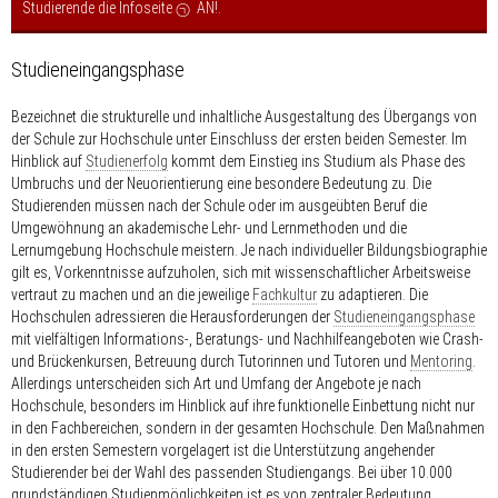
Studierende die Infoseite
AN!
.
Studieneingangsphase
Bezeichnet die strukturelle und inhaltliche Ausgestaltung des Übergangs von
der Schule zur Hochschule unter Einschluss der ersten beiden Semester. Im
Hinblick auf
Studienerfolg
kommt dem Einstieg ins Studium als Phase des
Umbruchs und der Neuorientierung eine besondere Bedeutung zu. Die
Studierenden müssen nach der Schule oder im ausgeübten Beruf die
Umgewöhnung an akademische Lehr- und Lernmethoden und die
Lernumgebung Hochschule meistern. Je nach individueller Bildungsbiographie
gilt es, Vorkenntnisse aufzuholen, sich mit wissenschaftlicher Arbeitsweise
vertraut zu machen und an die jeweilige
Fachkultur
zu adaptieren. Die
Hochschulen adressieren die Herausforderungen der
Studieneingangsphase
mit vielfältigen Informations-, Beratungs- und Nachhilfeangeboten wie Crash-
und Brückenkursen, Betreuung durch Tutorinnen und Tutoren und
Mentoring
.
Allerdings unterscheiden sich Art und Umfang der Angebote je nach
Hochschule, besonders im Hinblick auf ihre funktionelle Einbettung nicht nur
in den Fachbereichen, sondern in der gesamten Hochschule. Den Maßnahmen
in den ersten Semestern vorgelagert ist die Unterstützung angehender
Studierender bei der Wahl des passenden Studiengangs. Bei über 10.000
grundständigen Studienmöglichkeiten ist es von zentraler Bedeutung,