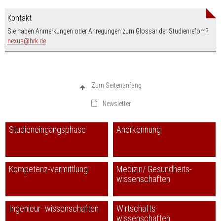
Kontakt
Sie haben Anmerkungen oder Anregungen zum Glossar der Studienrefom?
nospam-
nexus
hrk.de
Zum Seitenanfang
Newsletter
Studieneingangsphase
Anerkennung
Kompetenz-vermittlung
Medizin/ Gesundheits-
wissenschaften
Ingenieur- wissenschaften
Wirtschafts-
wissenschaften