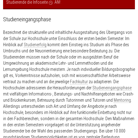
Studierende die Infoseite
AN!
.
Studieneingangsphase
Bezeichnet die strukturelle und inhaltliche Ausgestaltung des Übergangs von
der Schule zur Hochschule unter Einschluss der ersten beiden Semester. Im
Hinblick auf
Studienerfolg
kommt dem Einstieg ins Studium als Phase des
Umbruchs und der Neuorientierung eine besondere Bedeutung zu. Die
Studierenden müssen nach der Schule oder im ausgeübten Beruf die
Umgewöhnung an akademische Lehr- und Lernmethoden und die
Lernumgebung Hochschule meistern. Je nach individueller Bildungsbiographie
gilt es, Vorkenntnisse aufzuholen, sich mit wissenschaftlicher Arbeitsweise
vertraut zu machen und an die jeweilige
Fachkultur
zu adaptieren. Die
Hochschulen adressieren die Herausforderungen der
Studieneingangsphase
mit vielfältigen Informations-, Beratungs- und Nachhilfeangeboten wie Crash-
und Brückenkursen, Betreuung durch Tutorinnen und Tutoren und
Mentoring
.
Allerdings unterscheiden sich Art und Umfang der Angebote je nach
Hochschule, besonders im Hinblick auf ihre funktionelle Einbettung nicht nur
in den Fachbereichen, sondern in der gesamten Hochschule. Den Maßnahmen
in den ersten Semestern vorgelagert ist die Unterstützung angehender
Studierender bei der Wahl des passenden Studiengangs. Bei über 10.000
grundständigen Studienmöglichkeiten ist es von zentraler Bedeutung,