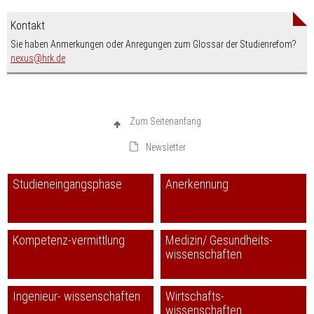
Kontakt
Sie haben Anmerkungen oder Anregungen zum Glossar der Studienrefom?
nospam-
nexus
hrk.de
Zum Seitenanfang
Newsletter
Studieneingangsphase
Anerkennung
Kompetenz-vermittlung
Medizin/ Gesundheits-
wissenschaften
Ingenieur- wissenschaften
Wirtschafts-
wissenschaften