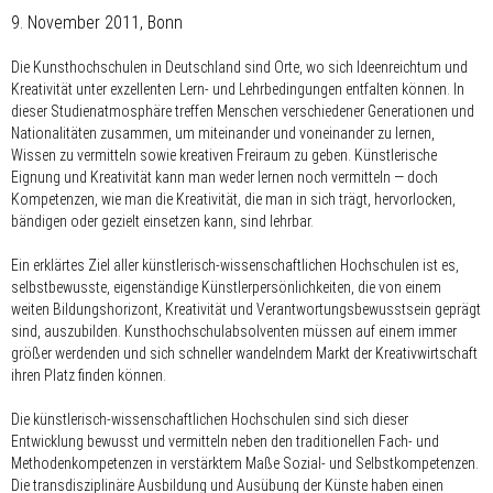
9. November 2011, Bonn
Die Kunsthochschulen in Deutschland sind Orte, wo sich Ideenreichtum und
Kreativität unter exzellenten Lern- und Lehrbedingungen entfalten können. In
dieser Studienatmosphäre treffen Menschen verschiedener Generationen und
Nationalitäten zusammen, um miteinander und voneinander zu lernen,
Wissen zu vermitteln sowie kreativen Freiraum zu geben. Künstlerische
Eignung und Kreativität kann man weder lernen noch vermitteln — doch
Kompetenzen, wie man die Kreativität, die man in sich trägt, hervorlocken,
bändigen oder gezielt einsetzen kann, sind lehrbar.
Ein erklärtes Ziel aller künstlerisch-wissenschaftlichen Hochschulen ist es,
selbstbewusste, eigenständige Künstlerpersönlichkeiten, die von einem
weiten Bildungshorizont, Kreativität und Verantwortungsbewusstsein geprägt
sind, auszubilden. Kunsthochschulabsolventen müssen auf einem immer
größer werdenden und sich schneller wandelndem Markt der Kreativwirtschaft
ihren Platz finden können.
Die künstlerisch-wissenschaftlichen Hochschulen sind sich dieser
Entwicklung bewusst und vermitteln neben den traditionellen Fach- und
Methodenkompetenzen in verstärktem Maße Sozial- und Selbstkompetenzen.
Die transdisziplinäre Ausbildung und Ausübung der Künste haben einen