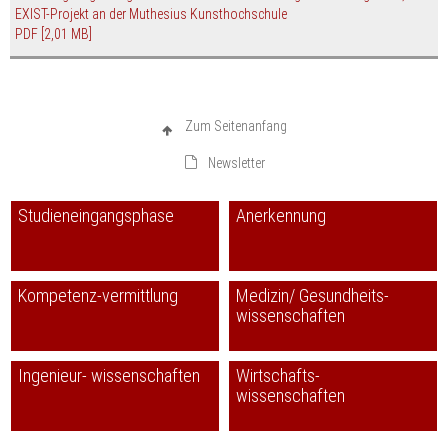
EXIST-Projekt an der Muthesius Kunsthochschule
PDF
[2,01 MB]
Zum Seitenanfang
Newsletter
Studieneingangsphase
Anerkennung
Kompetenz-vermittlung
Medizin/ Gesundheits-
wissenschaften
Ingenieur- wissenschaften
Wirtschafts-
wissenschaften