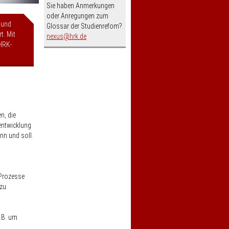
Sie haben Anmerkungen
oder Anregungen zum
 und
Glossar der Studienrefom?
t. Mit
nospam-
nexus
hrk.de
HRK-
n, die
sentwicklung
nn und soll.
 Prozesse
 zu
.B. um