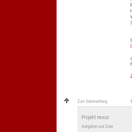
H
V
S
S
E
Z
Zum Seitenanfang
Projekt nexus
Aufgaben und Ziele