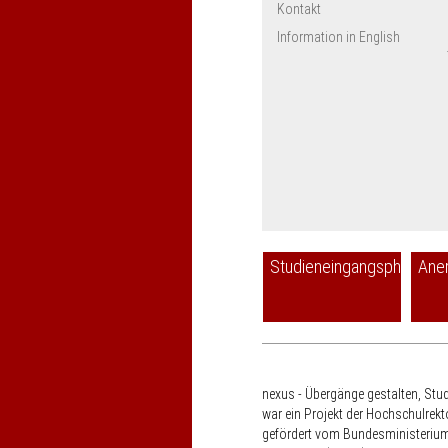
Kontakt
Information in English
Studieneingangsphase
Ane
nexus - Übergänge gestalten, Stu
war ein Projekt der Hochschulrek
gefördert vom Bundesministerium