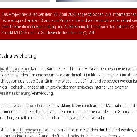
Das Projekt nexus ist seit dem 30. April 2020 abgeschlossen. Alle Informationen
Texte entsprechen dem Stand zum Projektende und werden nicht weiter aktualisier
dem Themenbereich
Anrechnung
und
Anerkennung
befasst sich das aktuelle
Projekt MODUS
und für Studierende die Infoseite
AN!
.
Qualitätssicherung
ualitätssicherung
kann als Sammelbegriff für alle Maßnahmen beschrieben werde
estgelegt wurden, um eine bestimmte vordefinierte Qualität zu erreichen. Qualität
eht davon aus, dass Qualität immer wieder neu definiert und verbessert werden ka
n der Hochschullandschaft unterscheidet man zwischen interner und externer
ualitätssicherung
/-entwicklung.
ie interne
Qualitätssicherung
/-entwicklung bezieht sich auf alle Maßnahmen und
ie innerhalb einer Hochschule ablaufen und unternommen werden, um Standards
rreichen, zu halten und sich darüber hinaus weiterzuentwickeln.
Externe
Qualitätssicherung
kann zu verschiedenen Zwecken durchgeführt werden, z
ationale akademische Standards für die
Hochschulbildung
zu wahren, zur