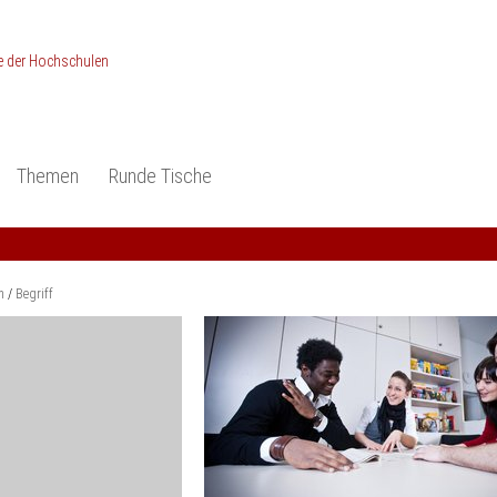
Themen
Runde Tische
ionen
Studieneingangsphase
Anerkennung
piele und Konzepte -
Anerkennung
Medizin und Gesundheits-
ctice
wissenschaften
Studienqualität
m
Begriff
dokumentation
Ingenieur­wissenschaften
Praxisbezüge
Wirtschafts-
wissenschaften
er
der Studienreform