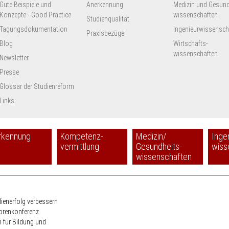
Gute Beispiele und
Anerkennung
Medizin und Gesund
Konzepte - Good Practice
wissenschaften
Studienqualität
Tagungsdokumentation
Ingenieur­wissensch
Praxisbezüge
Blog
Wirtschafts-
wissenschaften
Newsletter
Presse
Glossar der Studienreform
Links
rkennung
Kompetenz-
Medizin/
Inge
vermittlung
Gesundheits-
wiss
wissenschaften
HRK
dienerfolg verbessern
torenkonferenz
 für Bildung und