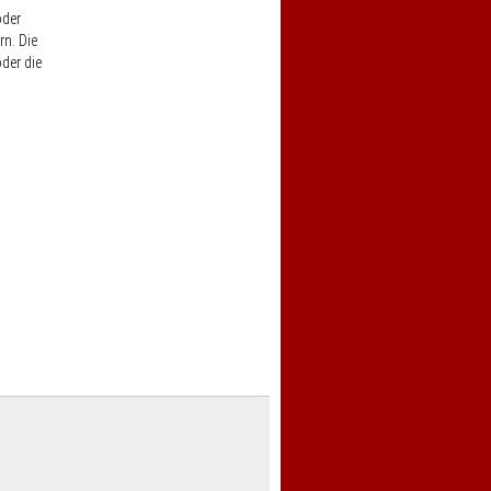
oder
rn. Die
der die