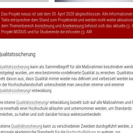
Das Projekt nexus ist seit dem 30. April 2020 abgeschlossen. Alle Informationen
Texte entsprechen dem Stand zum Projektende und werden nicht weiter aktualisier
dem Themenbereich
Anrechnung
und
Anerkennung
befasst sich das aktuelle
Projekt MODUS
und für Studierende die Infoseite
AN!
.
Qualitätssicherung
ualitätssicherung
kann als Sammelbegriff für alle Maßnahmen beschrieben werde
estgelegt wurden, um eine bestimmte vordefinierte Qualität zu erreichen. Qualität
eht davon aus, dass Qualität immer wieder neu definiert und verbessert werden ka
n der Hochschullandschaft unterscheidet man zwischen interner und externer
ualitätssicherung
/-entwicklung.
ie interne
Qualitätssicherung
/-entwicklung bezieht sich auf alle Maßnahmen und
ie innerhalb einer Hochschule ablaufen und unternommen werden, um Standards
rreichen, zu halten und sich darüber hinaus weiterzuentwickeln.
Externe
Qualitätssicherung
kann zu verschiedenen Zwecken durchgeführt werden, z
ationale akademische Standards für die
Hochschulbildung
zu wahren, zur