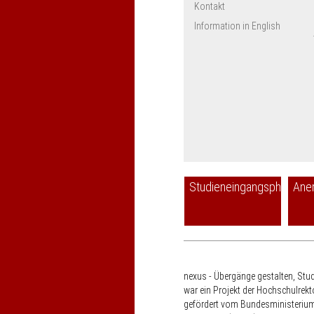
Kontakt
Information in English
Studieneingangsphase
Ane
nexus - Übergänge gestalten, Stu
war ein Projekt der Hochschulrek
gefördert vom Bundesministerium