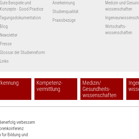
Gute Beispiele und
Anerkennung
Medizin und Gesund
Konzepte - Good Practice
wissenschaften
Studienqualität
Tagungsdokumentation
Ingenieur­wissensch
Praxisbezüge
Blog
Wirtschafts-
wissenschaften
Newsletter
Presse
Glossar der Studienreform
Links
rkennung
Kompetenz-
Medizin/
Inge
vermittlung
Gesundheits-
wiss
wissenschaften
HRK
dienerfolg verbessern
torenkonferenz
 für Bildung und