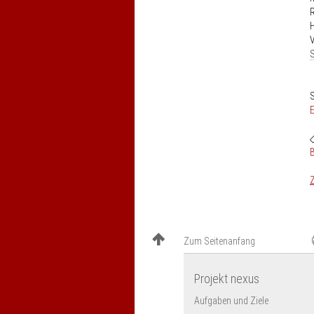
H
V
S
S
E
Z
Zum Seitenanfang
Projekt nexus
Aufgaben und Ziele