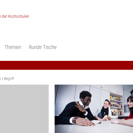
Themen
Runde Tische
ionen
Studieneingangsphase
Anerkennung
piele und Konzepte -
Anerkennung
Medizin und Gesundheits-
ctice
wissenschaften
Studienqualität
m
Begriff
dokumentation
Ingenieur­wissenschaften
Praxisbezüge
Wirtschafts-
wissenschaften
er
der Studienreform