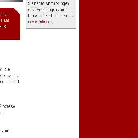
Sie haben Anmerkungen
oder Anregungen zum
 und
Glossar der Studienrefom?
t. Mit
nospam-
nexus
hrk.de
HRK-
n, die
sentwicklung
nn und soll.
 Prozesse
 zu
.B. um