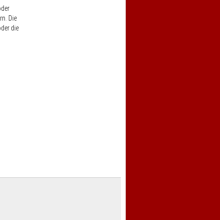
oder
rn. Die
der die