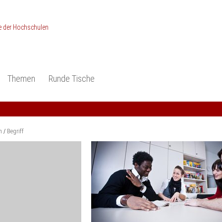
Themen
Runde Tische
ionen
Studieneingangsphase
Anerkennung
piele und Konzepte -
Anerkennung
Medizin und Gesundheits-
ctice
wissenschaften
Studienqualität
m
Begriff
dokumentation
Ingenieur­wissenschaften
Praxisbezüge
Wirtschafts-
wissenschaften
er
der Studienreform