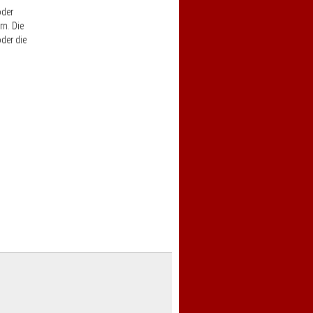
oder
rn. Die
der die