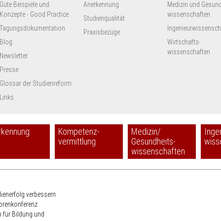
Gute Beispiele und
Anerkennung
Medizin und Gesund
Konzepte - Good Practice
wissenschaften
Studienqualität
Tagungsdokumentation
Ingenieur­wissensch
Praxisbezüge
Blog
Wirtschafts-
wissenschaften
Newsletter
Presse
Glossar der Studienreform
Links
rkennung
Kompetenz-
Medizin/
Inge
vermittlung
Gesundheits-
wiss
wissenschaften
HRK
dienerfolg verbessern
torenkonferenz
 für Bildung und