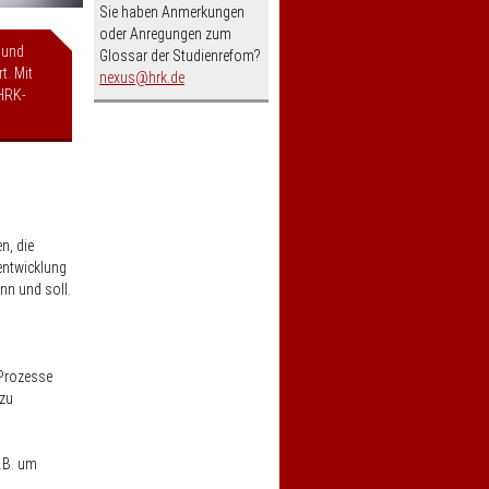
Sie haben Anmerkungen
oder Anregungen zum
 und
Glossar der Studienrefom?
t. Mit
nospam-
nexus
hrk.de
HRK-
n, die
sentwicklung
nn und soll.
 Prozesse
 zu
.B. um