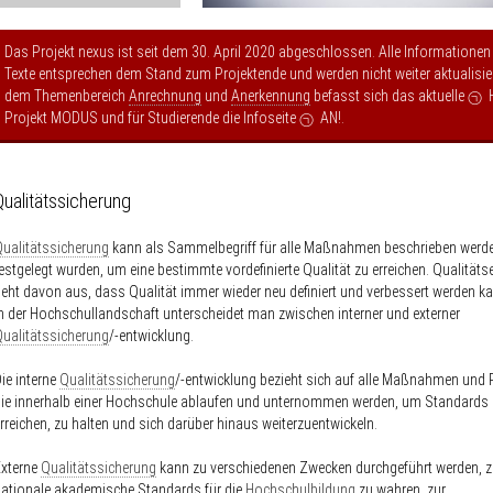
Das Projekt nexus ist seit dem 30. April 2020 abgeschlossen. Alle Informationen
Texte entsprechen dem Stand zum Projektende und werden nicht weiter aktualisier
dem Themenbereich
Anrechnung
und
Anerkennung
befasst sich das aktuelle
Projekt MODUS
und für Studierende die Infoseite
AN!
.
Qualitätssicherung
ualitätssicherung
kann als Sammelbegriff für alle Maßnahmen beschrieben werde
estgelegt wurden, um eine bestimmte vordefinierte Qualität zu erreichen. Qualität
eht davon aus, dass Qualität immer wieder neu definiert und verbessert werden ka
n der Hochschullandschaft unterscheidet man zwischen interner und externer
ualitätssicherung
/-entwicklung.
ie interne
Qualitätssicherung
/-entwicklung bezieht sich auf alle Maßnahmen und
ie innerhalb einer Hochschule ablaufen und unternommen werden, um Standards
rreichen, zu halten und sich darüber hinaus weiterzuentwickeln.
Externe
Qualitätssicherung
kann zu verschiedenen Zwecken durchgeführt werden, z
ationale akademische Standards für die
Hochschulbildung
zu wahren, zur