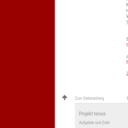
H
V
S
S
E
Z
Zum Seitenanfang
Projekt nexus
Aufgaben und Ziele