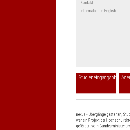
Kontakt
Information in English
Studieneingangsphase
Ane
nexus - Übergänge gestalten, Stu
war ein Projekt der Hochschulrek
gefördert vom Bundesministerium