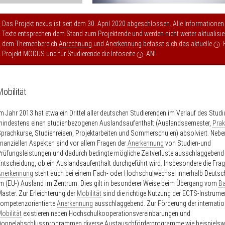
Das Projekt nexus ist seit dem 30. April 2020 abgeschlossen. Alle Informationen
Texte entsprechen dem Stand zum Projektende und werden nicht weiter aktualisier
dem Themenbereich
Anrechnung
und
Anerkennung
befasst sich das aktuelle
Projekt MODUS
und für Studierende die Infoseite
AN!
.
Mobilität
m Jahr 2013 hat etwa ein Drittel aller deutschen Studierenden im Verlauf des Stud
mindestens einen studienbezogenen Auslandsaufenthalt (Auslandssemester,
Prak
prachkurse, Studienreisen, Projektarbeiten und Sommerschulen) absolviert. Nebe
inanziellen Aspekten sind vor allem Fragen der
Anerkennung
von Studien-und
rüfungsleistungen und dadurch bedingte mögliche Zeitverluste ausschlaggebend 
ntscheidung, ob ein Auslandsaufenthalt durchgeführt wird. Insbesondere die Frag
Anerkennung
steht auch bei einem Fach- oder Hochschulwechsel innerhalb Deuts
m (EU-) Ausland im Zentrum. Dies gilt in besonderer Weise beim Übergang vom
Ba
aster. Zur Erleichterung der
Mobilität
sind die richtige Nutzung der ECTS-Instrume
ompetenzorientierte
Anerkennung
ausschlaggebend. Zur Förderung der internatio
obilität
existieren neben Hochschulkooperationsvereinbarungen und
Doppelabschlussprogrammen diverse Austauschförderprogramme wie beispielsw