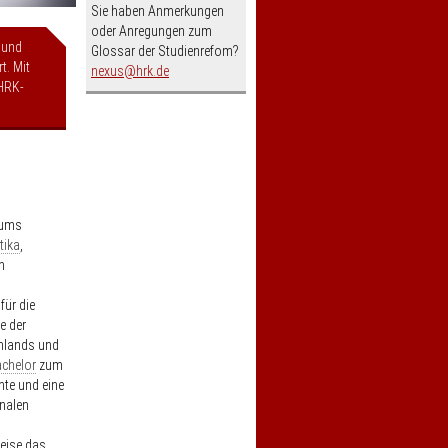
Sie haben Anmerkungen
oder Anregungen zum
 und
Glossar der Studienrefom?
t. Mit
nospam-
nexus
hrk.de
HRK-
iums
tika
,
n
für die
e der
chlands und
chelor
zum
nte und eine
nalen
eise das