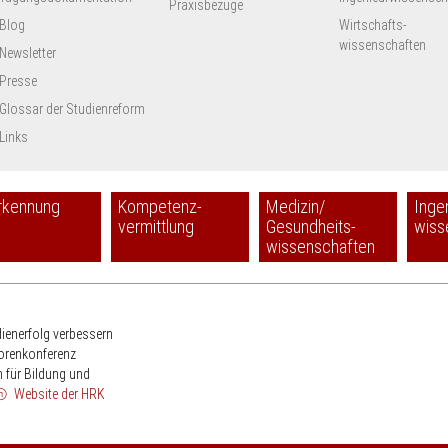
Praxisbezüge
Blog
Wirtschafts-
wissenschaften
Newsletter
Presse
Glossar der Studienreform
Links
rkennung
Kompetenz-
Medizin/
Inge
vermittlung
Gesundheits-
wiss
wissenschaften
HRK
dienerfolg verbessern
torenkonferenz
 für Bildung und
Website der HRK