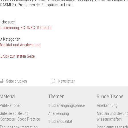
ERASMUS+-Programm der Europäischen Union.
iehe auch:
Anerkennung
ECTS/ECTS-Credits
Kategorien:
obilität und Anerkennung
urück zur letzten Seite
Seite drucken
Newsletter
Material
Themen
Runde Tische
Publikationen
Studieneingangsphase
Anerkennung
Gute Beispiele und
Anerkennung
Medizin und Gesund
Konzepte - Good Practice
wissenschaften
Studienqualität
Tagungsdokumentation
Ingenieur­wissensch