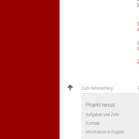
S
M
Z
Zum Seitenanfang
Projekt nexus
Aufgaben und Ziele
Kontakt
Information in English