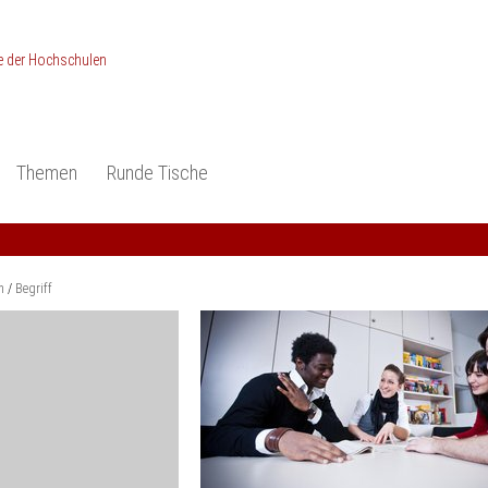
Themen
Runde Tische
ionen
Studieneingangsphase
Anerkennung
piele und Konzepte -
Anerkennung
Medizin und Gesundheits-
ctice
wissenschaften
Studienqualität
m
Begriff
dokumentation
Ingenieur­wissenschaften
Praxisbezüge
Wirtschafts-
wissenschaften
er
der Studienreform