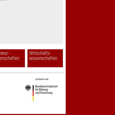
nieur-
Wirtschafts-
enschaften
wissenschaften
gefördert
vom
Bundesministerium
für
Bildung
und
Forschung