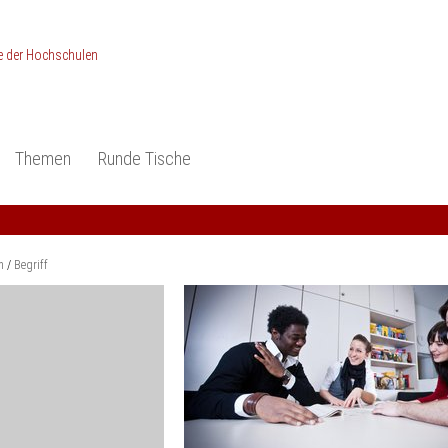
Themen
Runde Tische
ionen
Studieneingangsphase
Anerkennung
piele und Konzepte -
Anerkennung
Medizin und Gesundheits-
ctice
wissenschaften
Studienqualität
m
Begriff
dokumentation
Ingenieur­wissenschaften
Praxisbezüge
Wirtschafts-
wissenschaften
er
der Studienreform