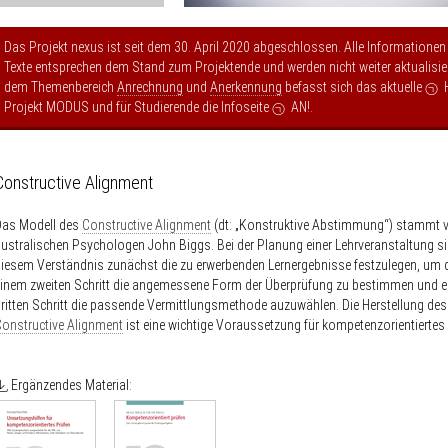
Das Projekt nexus ist seit dem 30. April 2020 abgeschlossen. Alle Informationen
Texte entsprechen dem Stand zum Projektende und werden nicht weiter aktualisier
dem Themenbereich
Anrechnung
und
Anerkennung
befasst sich das aktuelle
Projekt MODUS
und für Studierende die Infoseite
AN!
.
Constructive Alignment
Das Modell des
Constructive Alignment
(dt: „Konstruktive Abstimmung“) stammt
ustralischen Psychologen John Biggs. Bei der Planung einer Lehrveranstaltung s
iesem Verständnis zunächst die zu erwerbenden Lernergebnisse festzulegen, um 
inem zweiten Schritt die angemessene Form der Überprüfung zu bestimmen und er
ritten Schritt die passende Vermittlungsmethode auzuwählen. Die Herstellung des
onstructive Alignment
ist eine wichtige Voraussetzung für kompetenzorientiertes 
Ergänzendes Material: