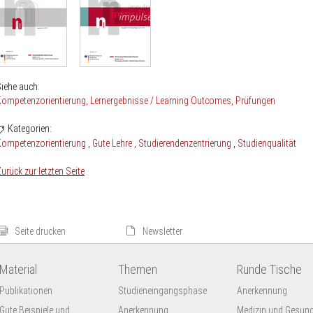
iehe auch:
Kompetenzorientierung
Lernergebnisse / Learning Outcomes
Prüfungen
Kategorien:
Kompetenzorientierung
Gute Lehre
Studierendenzentrierung
Studienqualität
urück zur letzten Seite
Seite drucken
Newsletter
Material
Themen
Runde Tische
Publikationen
Studieneingangsphase
Anerkennung
Gute Beispiele und
Anerkennung
Medizin und Gesund