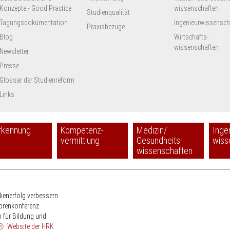
Konzepte - Good Practice
wissenschaften
Studienqualität
Tagungsdokumentation
Ingenieur­wissensch
Praxisbezüge
Blog
Wirtschafts-
wissenschaften
Newsletter
Presse
Glossar der Studienreform
Links
rkennung
Kompetenz-
Medizin/
Inge
vermittlung
Gesundheits-
wiss
wissenschaften
HRK
dienerfolg verbessern
torenkonferenz
 für Bildung und
Website der HRK