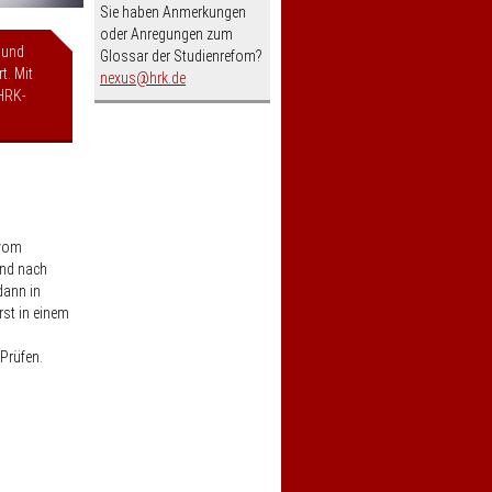
Sie haben Anmerkungen
oder Anregungen zum
 und
Glossar der Studienrefom?
t. Mit
nospam-
nexus
hrk.de
HRK-
 vom
ind nach
dann in
st in einem
Prüfen.