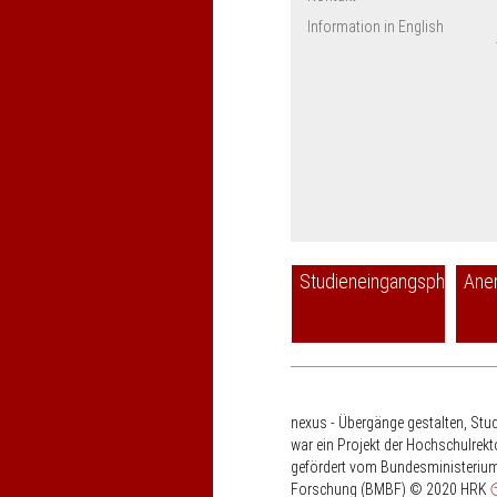
Information in English
Studieneingangsphase
Ane
nexus - Übergänge gestalten, Stu
war ein Projekt der Hochschulrek
gefördert vom Bundesministerium
Forschung (BMBF)
© 2020 HRK