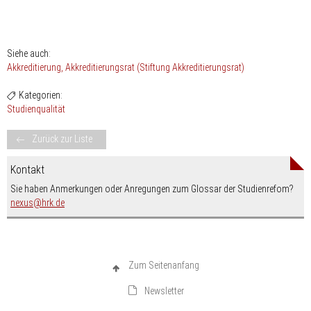
Siehe auch:
Akkreditierung
Akkreditierungsrat (Stiftung Akkreditierungsrat)
Kategorien:
Studienqualität
Zurück zur Liste
Kontakt
Sie haben Anmerkungen oder Anregungen zum Glossar der Studienrefom?
nospam-
nexus
hrk.de
Zum Seitenanfang
Newsletter