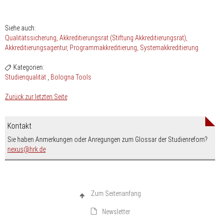
Siehe auch:
Qualitätssicherung
Akkreditierungsrat (Stiftung Akkreditierungsrat)
Akkreditierungsagentur
Programmakkreditierung
Systemakkreditierung
Kategorien:
Studienqualität
Bologna Tools
Zurück zur letzten Seite
Kontakt
Sie haben Anmerkungen oder Anregungen zum Glossar der Studienrefom?
nospam-
nexus
hrk.de
Zum Seitenanfang
Newsletter