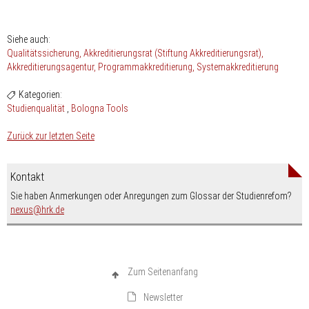
Siehe auch:
Qualitätssicherung
Akkreditierungsrat (Stiftung Akkreditierungsrat)
Akkreditierungsagentur
Programmakkreditierung
Systemakkreditierung
Kategorien:
Studienqualität
Bologna Tools
Zurück zur letzten Seite
Kontakt
Sie haben Anmerkungen oder Anregungen zum Glossar der Studienrefom?
nospam-
nexus
hrk.de
Zum Seitenanfang
Newsletter