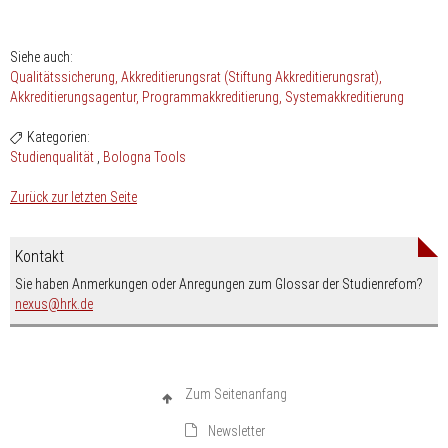
Siehe auch:
Qualitätssicherung
Akkreditierungsrat (Stiftung Akkreditierungsrat)
Akkreditierungsagentur
Programmakkreditierung
Systemakkreditierung
Kategorien:
Studienqualität
Bologna Tools
Zurück zur letzten Seite
Kontakt
Sie haben Anmerkungen oder Anregungen zum Glossar der Studienrefom?
nospam-
nexus
hrk.de
Zum Seitenanfang
Newsletter