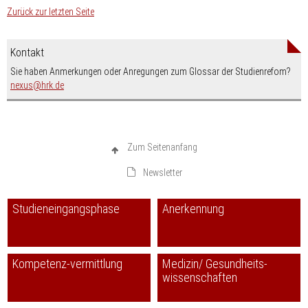
Zurück zur letzten Seite
Kontakt
Sie haben Anmerkungen oder Anregungen zum Glossar der Studienrefom?
nospam-
nexus
hrk.de
Zum Seitenanfang
Newsletter
Studieneingangsphase
Anerkennung
Kompetenz-vermittlung
Medizin/ Gesundheits-
wissenschaften