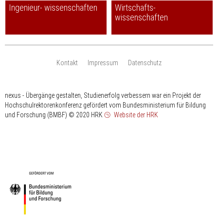
Ingenieur- wissenschaften
Wirtschafts-
wissenschaften
Kontakt
Impressum
Datenschutz
nexus - Übergänge gestalten, Studienerfolg verbessern war ein Projekt der
Hochschulrektorenkonferenz gefördert vom Bundesministerium für Bildung
und Forschung (BMBF)
© 2020 HRK
Website der HRK
HRK
gefördert
vom
Bundesministerium
für
Bildung