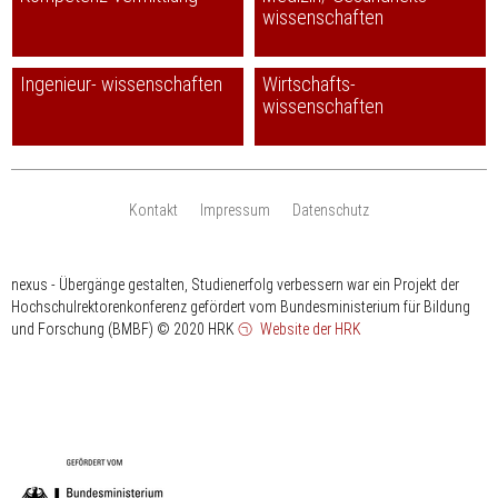
wissenschaften
Ingenieur- wissenschaften
Wirtschafts-
wissenschaften
Kontakt
Impressum
Datenschutz
nexus - Übergänge gestalten, Studienerfolg verbessern war ein Projekt der
Hochschulrektorenkonferenz gefördert vom Bundesministerium für Bildung
und Forschung (BMBF)
© 2020 HRK
Website der HRK
HRK
gefördert
vom