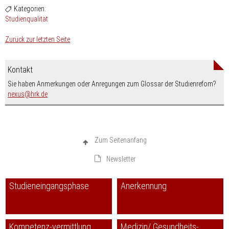
Kategorien:
Studienqualität
Zurück zur letzten Seite
Kontakt
Sie haben Anmerkungen oder Anregungen zum Glossar der Studienrefom?
nospam-
nexus
hrk.de
Zum Seitenanfang
Newsletter
Studieneingangsphase
Anerkennung
Kompetenz-vermittlung
Medizin/ Gesundheits-